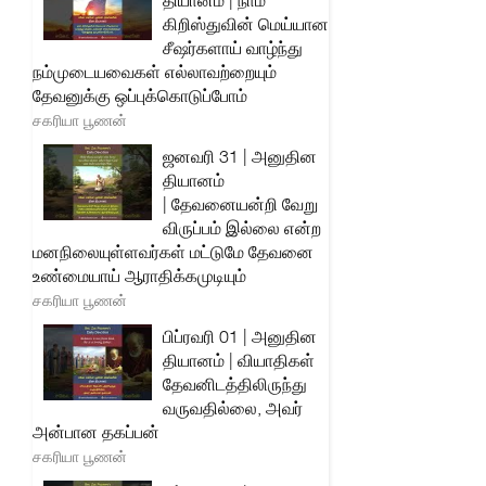
தியானம் | நாம்
கிறிஸ்துவின் மெய்யான
சீஷர்களாய் வாழ்ந்து
நம்முடையவைகள் எல்லாவற்றையும்
தேவனுக்கு ஒப்புக்கொடுப்போம்
சகரியா பூணன்
ஜனவரி 31 | அனுதின
தியானம்
| தேவனையன்றி வேறு
விருப்பம் இல்லை என்ற
மனநிலையுள்ளவர்கள் மட்டுமே தேவனை
உண்மையாய் ஆராதிக்கமுடியும்
சகரியா பூணன்
பிப்ரவரி 01 | அனுதின
தியானம் | வியாதிகள்
தேவனிடத்திலிருந்து
வருவதில்லை, அவர்
அன்பான தகப்பன்
சகரியா பூணன்