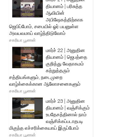
தியானம் | பரிசுத்த
ஆவியின்
அபிஷேகத்திற்காக
ஜெபிப்போம், சபையில் ஓர் பயனுள்ள
அவயவமாய் வாழ்ந்திடுவோம்
சகரியா பூணன்
மார்ச் 22 | அனுதின
தியானம் | ஜெபத்தை
குறித்து வேதாகமம்
கற்றுத்தரும்
சத்தியங்களும், நடைமுறை
வாழ்க்கைக்கான ஆலோசனைகளும்
சகரியா பூணன்
மார்ச் 23 | அனுதின
தியானம் | வஞ்சிக்கும்
உபதேசத்தினால் நாம்
வஞ்சிக்கப்படாதபடி
மிகுந்த எச்சரிக்கையாய் இருப்போம்
சகரியா பூணன்