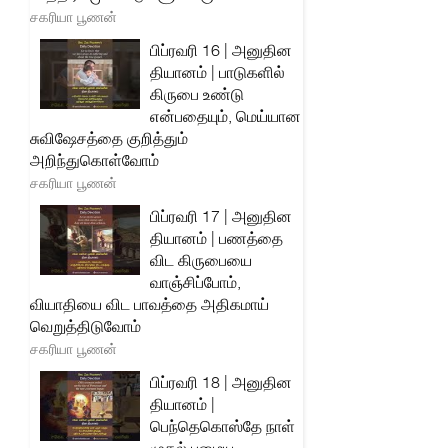
சகரியா பூணன்
பிப்ரவரி 16 | அனுதின
தியானம் | பாடுகளில்
கிருபை உண்டு
என்பதையும், மெய்யான
சுவிஷேசத்தை குறித்தும்
அறிந்துகொள்வோம்
சகரியா பூணன்
பிப்ரவரி 17 | அனுதின
தியானம் | பணத்தை
விட கிருபையை
வாஞ்சிப்போம்,
வியாதியை விட பாவத்தை அதிகமாய்
வெறுத்திடுவோம்
சகரியா பூணன்
பிப்ரவரி 18 | அனுதின
தியானம் |
பெந்தெகொஸ்தே நாள்