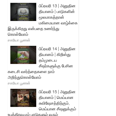
பிப்ரவரி 13 | அனுதின
தியானம் | பாடுகளின்
மூலமாகத்தான்
மகிமையான வாழ்க்கை
இருக்கிறது என்பதை உணர்ந்து
கொள்வோம்
சகரியா பூணன்
பிப்ரவரி 14 | அனுதின
தியானம் | கிறிஸ்து
தம்முடைய
சீஷர்களுக்கு பேசின
கடைசி வார்த்தைகளை நாம்
அறிந்துகொள்வோம்
சகரியா பூணன்
பிப்ரவரி 15 | அனுதின
தியானம் | மெய்யான
சுவிஷேசத்திற்கும்,
மெய்யான சீஷனுக்கும்
உபத்திரவமும் பாடுகளும் வரும்