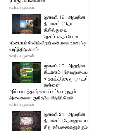
நடந்து கொள்வோம்
சகரியா பூணன்
ஜனவரி 19 | அனுதின
தியானம் | பிதா
கிறிஸ்துவை
நேசிப்பதைப் போல
நம்மையும் நேசிக்கிறார் என்பதை உணர்ந்து
வாழ்ந்திடுவோம்
சகரியா பூணன்
ஜனவரி 20 | அனுதின
தியானம் | தேவனுடைய
சித்தத்திற்கு முழுவதும்
தன்னை
அர்ப்பணித்தவர்களாய் எப்பொழுதும்
அவைகளை குறித்தே சிந்திப்போம்
சகரியா பூணன்
ஜனவரி 21 | அனுதின
தியானம் | தேவனுடைய
சிறு கற்பனைகளுக்கும்