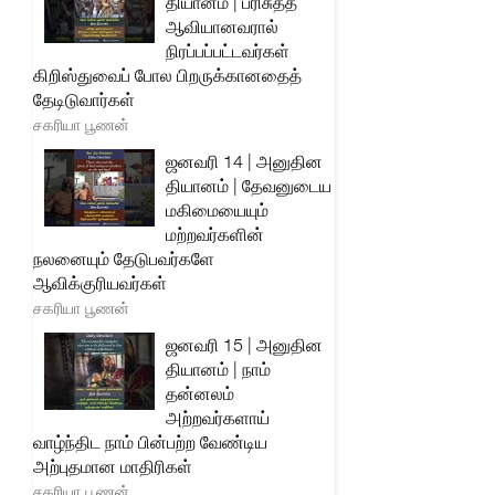
தியானம் | பரிசுத்த
ஆவியானவரால்
நிரப்பப்பட்டவர்கள்
கிறிஸ்துவைப் போல பிறருக்கானதைத்
தேடிடுவார்கள்
சகரியா பூணன்
ஜனவரி 14 | அனுதின
தியானம் | தேவனுடைய
மகிமையையும்
மற்றவர்களின்
நலனையும் தேடுபவர்களே
ஆவிக்குரியவர்கள்
சகரியா பூணன்
ஜனவரி 15 | அனுதின
தியானம் | நாம்
தன்னலம்
அற்றவர்களாய்
வாழ்ந்திட நாம் பின்பற்ற வேண்டிய
அற்புதமான மாதிரிகள்
சகரியா பூணன்