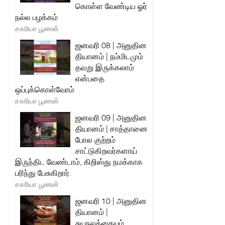
கொள்ள வேண்டிய ஓர்
நல்ல பழக்கம்
சகரியா பூணன்
ஜனவரி 08 | அனுதின
தியானம் | நம்மிடமும்
தவறு இருக்கலாம்
என்பதை
ஒப்புக்கொள்வோம்
சகரியா பூணன்
ஜனவரி 09 | அனுதின
தியானம் | சாத்தானை
போல குற்றம்
சாட்டுகிறவர்களாய்
இருந்திட வேண்டாம், கிறிஸ்து நமக்காக
பரிந்து பேசுகிறார்.
சகரியா பூணன்
ஜனவரி 10 | அனுதின
தியானம் |
சுயநலத்தையும்