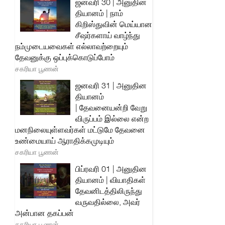
ஜனவரி 30 | அனுதின
தியானம் | நாம்
கிறிஸ்துவின் மெய்யான
சீஷர்களாய் வாழ்ந்து
நம்முடையவைகள் எல்லாவற்றையும்
தேவனுக்கு ஒப்புக்கொடுப்போம்
சகரியா பூணன்
ஜனவரி 31 | அனுதின
தியானம்
| தேவனையன்றி வேறு
விருப்பம் இல்லை என்ற
மனநிலையுள்ளவர்கள் மட்டுமே தேவனை
உண்மையாய் ஆராதிக்கமுடியும்
சகரியா பூணன்
பிப்ரவரி 01 | அனுதின
தியானம் | வியாதிகள்
தேவனிடத்திலிருந்து
வருவதில்லை, அவர்
அன்பான தகப்பன்
சகரியா பூணன்