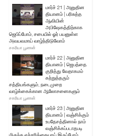
மார்ச் 21 | அனுதின
தியானம் | பரிசுத்த
ஆவியின்
அபிஷேகத்திற்காக
ஜெபிப்போம், சபையில் ஓர் பயனுள்ள
அவயவமாய் வாழ்ந்திடுவோம்
சகரியா பூணன்
மார்ச் 22 | அனுதின
தியானம் | ஜெபத்தை
குறித்து வேதாகமம்
கற்றுத்தரும்
சத்தியங்களும், நடைமுறை
வாழ்க்கைக்கான ஆலோசனைகளும்
சகரியா பூணன்
மார்ச் 23 | அனுதின
தியானம் | வஞ்சிக்கும்
உபதேசத்தினால் நாம்
வஞ்சிக்கப்படாதபடி
மிகுந்த எச்சரிக்கையாய் இருப்போம்