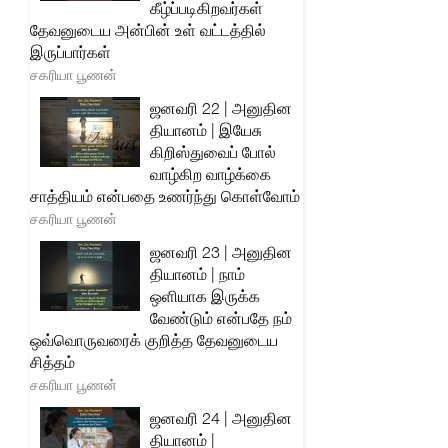
கீழ்ப்படிகிறவர்கள்
தேவனுடைய அன்பின் உள் வட்டத்தில்
இருப்பார்கள்
சகரியா பூணன்
ஜனவரி 22 | அனுதின
தியானம் | இயேசு
கிறிஸ்துவைப் போல்
வாழ்கிற வாழ்க்கை
சாத்தியம் என்பதை உணர்ந்து கொள்வோம்
சகரியா பூணன்
ஜனவரி 23 | அனுதின
தியானம் | நாம்
ஒளியாக இருக்க
வேண்டும் என்பதே நம்
ஒவ்வொருவரைக் குறித்த தேவனுடைய
சித்தம்
சகரியா பூணன்
ஜனவரி 24 | அனுதின
தியானம் |