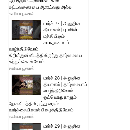
ஆயத்தமே அல்லாமல், கால
அட்டவணையை ஆராய்வது அல்ல
சகரியா பூணன்
மார்ச் 27 | அனுதின
தியானம் | புயலின்
மத்தியிலும்
சமாதானமாய்
வாழ்ந்திடுவோம்,
கிறிஸ்துவினிடத்திலிருந்து தாழ்மையை
கற்றுக்கொள்வோம்
சகரியா பூணன்
மார்ச் 28 | அனுதின
தியானம் | தாழ்மையாய்
வாழ்ந்திடுவோம்
ஒவ்வொரு நாளும்
தேவனிடத்திலிருந்து வரும்
வார்த்தையினால் பிழைத்திடுவோம்
சகரியா பூணன்
மார்ச் 29 | அனுதின