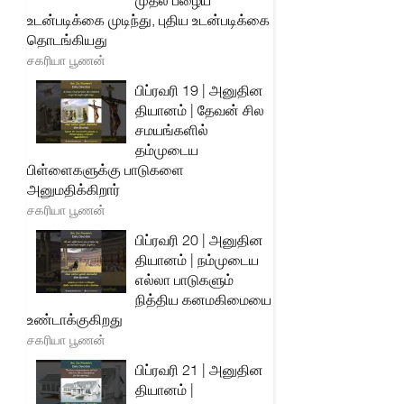
முதல் பழைய
உடன்படிக்கை முடிந்து, புதிய உடன்படிக்கை
தொடங்கியது
சகரியா பூணன்
பிப்ரவரி 19 | அனுதின
தியானம் | தேவன் சில
சமயங்களில்
தம்முடைய
பிள்ளைகளுக்கு பாடுகளை
அனுமதிக்கிறார்
சகரியா பூணன்
பிப்ரவரி 20 | அனுதின
தியானம் | நம்முடைய
எல்லா பாடுகளும்
நித்திய கனமகிமையை
உண்டாக்குகிறது
சகரியா பூணன்
பிப்ரவரி 21 | அனுதின
தியானம் |