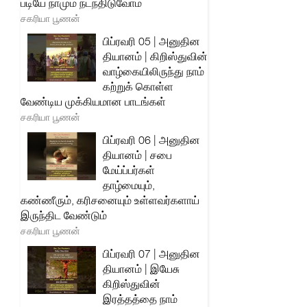
படியே நாமும் நடந்திடுவோம்
சகரியா பூணன்
பிப்ரவரி 05 | அனுதின
தியானம் | கிறிஸ்துவின்
வாழ்கையிலிருந்து நாம்
கற்றுக் கொள்ள
வேண்டிய முக்கியமான பாடங்கள்
சகரியா பூணன்
பிப்ரவரி 06 | அனுதின
தியானம் | சபை
மேய்ப்பர்கள்
தாழ்மையும்,
கண்ணீரும், கரிசனையும் உள்ளவர்களாய்
இருந்திட வேண்டும்
சகரியா பூணன்
பிப்ரவரி 07 | அனுதின
தியானம் | இயேசு
கிறிஸ்துவின்
இரத்தத்தை நாம்