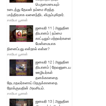
பெருமையையும்
உடைத்து தேவன் நம்மை சிறந்த
பாத்திரமாக வனைந்திட விரும்புகிறார்.
சகரியா பூணன்
ஜனவரி 11 | அனுதின
தியானம் | நம்மை
காட்டிலும் மற்றவர்களை
மேன்மையாக
நினைப்பது என்றால் என்ன?
சகரியா பூணன்
ஜனவரி 12 | அனுதின
தியானம் | தேவனுடைய
ஊழியர்கள்
தனக்கானதை
தேடாதவர்களாய் பிறருக்கானதை
நோக்குவதின் அவசியம்.
சகரியா பூணன்
ஜனவரி 13 | அனுதின