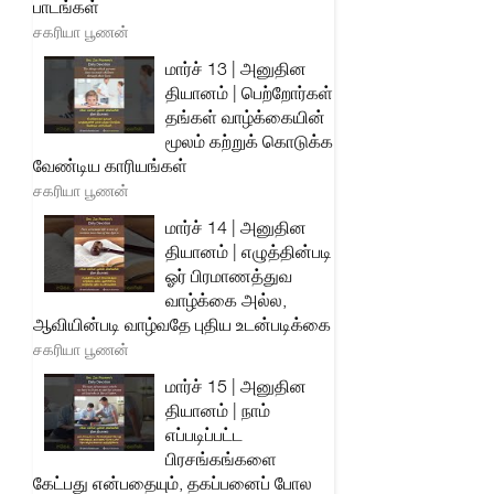
பாடங்கள்
சகரியா பூணன்
மார்ச் 13 | அனுதின
தியானம் | பெற்றோர்கள்
தங்கள் வாழ்க்கையின்
மூலம் கற்றுக் கொடுக்க
வேண்டிய காரியங்கள்
சகரியா பூணன்
மார்ச் 14 | அனுதின
தியானம் | எழுத்தின்படி
ஓர் பிரமாணத்துவ
வாழ்க்கை அல்ல,
ஆவியின்படி வாழ்வதே புதிய உடன்படிக்கை
சகரியா பூணன்
மார்ச் 15 | அனுதின
தியானம் | நாம்
எப்படிப்பட்ட
பிரசங்கங்களை
கேட்பது என்பதையும், தகப்பனைப் போல