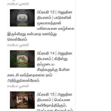
சகரியா பூணன்
பிப்ரவரி 13 | அனுதின
தியானம் | பாடுகளின்
மூலமாகத்தான்
மகிமையான வாழ்க்கை
இருக்கிறது என்பதை உணர்ந்து
கொள்வோம்
சகரியா பூணன்
பிப்ரவரி 14 | அனுதின
தியானம் | கிறிஸ்து
தம்முடைய
சீஷர்களுக்கு பேசின
கடைசி வார்த்தைகளை நாம்
அறிந்துகொள்வோம்
சகரியா பூணன்
பிப்ரவரி 15 | அனுதின
தியானம் | மெய்யான
சுவிஷேசத்திற்கும்,
மெய்யான சீஷனுக்கும்