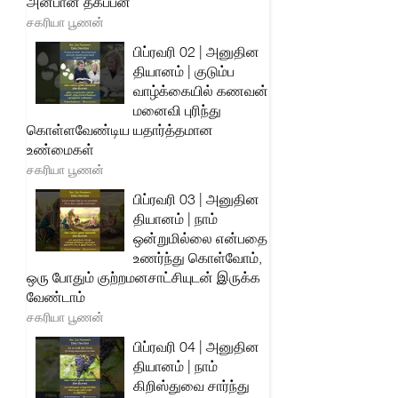
அன்பான தகப்பன்
சகரியா பூணன்
பிப்ரவரி 02 | அனுதின
தியானம் | குடும்ப
வாழ்க்கையில் கணவன்
மனைவி புரிந்து
கொள்ளவேண்டிய யதார்த்தமான
உண்மைகள்
சகரியா பூணன்
பிப்ரவரி 03 | அனுதின
தியானம் | நாம்
ஒன்றுமில்லை என்பதை
உணர்ந்து கொள்வோம்,
ஒரு போதும் குற்றமனசாட்சியுடன் இருக்க
வேண்டாம்
சகரியா பூணன்
பிப்ரவரி 04 | அனுதின
தியானம் | நாம்
கிறிஸ்துவை சார்ந்து