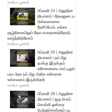
சகரியா பூணன்
பிப்ரவரி 24 | அனுதின
தியானம் | தேவனுடைய
பிள்ளைகளை
நேசிப்போம், எல்லா
சூழ்நிலையிலும் தேவ சமாதானத்தோடு
வாழ்ந்திடுவோம்
சகரியா பூணன்
பிப்ரவரி 25 | அனுதின
தியானம் | நம் மீது
நமக்கு இருக்கும்
கரிசனையை காட்டிலும்
பரம பிதா நம் மீது அதிக கரிசனை
உள்ளவராய் இருக்கிறார்
சகரியா பூணன்
பிப்ரவரி 26 | அனுதின
தியானம் | ஒரு பொய்
சொல்லி ஒன்றை
பெற்றுகொள்ளும் படி