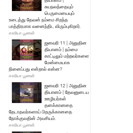
தியானம் |
சுயநலத்தையும்
பெருமையையும்
உடைத்து தேவன் நம்மை சிறந்த
பாத்திரமாக வனைந்திட விரும்புகிறார்.
சகரியா பூணன்
ஜனவரி 11 | அனுதின
தியானம் | நம்மை
காட்டிலும் மற்றவர்களை
மேன்மையாக
நினைப்பது என்றால் என்ன?
சகரியா பூணன்
ஜனவரி 12 | அனுதின
தியானம் | தேவனுடைய
ஊழியர்கள்
தனக்கானதை
தேடாதவர்களாய் பிறருக்கானதை
நோக்குவதின் அவசியம்.
சகரியா பூணன்