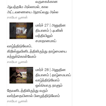
வருகைக்கான
ஆயத்தமே அல்லாமல், கால
அட்டவணையை ஆராய்வது அல்ல
சகரியா பூணன்
மார்ச் 27 | அனுதின
தியானம் | புயலின்
மத்தியிலும்
சமாதானமாய்
வாழ்ந்திடுவோம்,
கிறிஸ்துவினிடத்திலிருந்து தாழ்மையை
கற்றுக்கொள்வோம்
சகரியா பூணன்
மார்ச் 28 | அனுதின
தியானம் | தாழ்மையாய்
வாழ்ந்திடுவோம்
ஒவ்வொரு நாளும்
தேவனிடத்திலிருந்து வரும்
வார்த்தையினால் பிழைத்திடுவோம்
சகரியா பூணன்