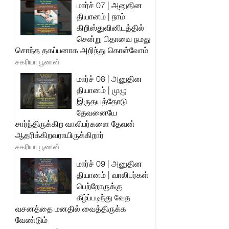
மார்ச் 07 | அனுதின
தியானம் | நாம்
கிறிஸ்துவினிடத்தில்
சென்று பிதாவை நமது
சொந்த தகப்பனாக அறிந்து கொள்வோம்
சகரியா பூணன்
மார்ச் 08 | அனுதின
தியானம் | முழு
இருதயத்தோடு
தேவனையே
சார்ந்திருக்கிற வாலிபர்களை தேவன்
ஆதரிக்கிறவராயிருக்கிறார்
சகரியா பூணன்
மார்ச் 09 | அனுதின
தியானம் | வாலிபர்கள்
பெற்றோருக்கு
கீழ்ப்படிந்து வேத
வசனத்தை மனதில் வைத்திருக்க
வேண்டும்