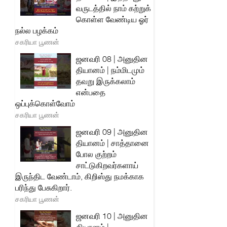
வருடத்தில் நாம் கற்றுக்
கொள்ள வேண்டிய ஓர்
நல்ல பழக்கம்
சகரியா பூணன்
ஜனவரி 08 | அனுதின
தியானம் | நம்மிடமும்
தவறு இருக்கலாம்
என்பதை
ஒப்புக்கொள்வோம்
சகரியா பூணன்
ஜனவரி 09 | அனுதின
தியானம் | சாத்தானை
போல குற்றம்
சாட்டுகிறவர்களாய்
இருந்திட வேண்டாம், கிறிஸ்து நமக்காக
பரிந்து பேசுகிறார்.
சகரியா பூணன்
ஜனவரி 10 | அனுதின