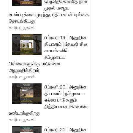
பெந்தெகொஸ்தே நாள்
முதல் பழைய
உடன்படிக்கை முடிந்து, புதிய உடன்படிக்கை
தொடங்கியது
சகரியா பூணன்
பிப்ரவரி 19 | அனுதின
தியானம் | தேவன் சில
சமயங்களில்
தம்முடைய
பிள்ளைகளுக்கு பாடுகளை
அனுமதிக்கிறார்
சகரியா பூணன்
பிப்ரவரி 20 | அனுதின
தியானம் | நம்முடைய
எல்லா பாடுகளும்
நித்திய கனமகிமையை
உண்டாக்குகிறது
சகரியா பூணன்
பிப்ரவரி 21 | அனுதின