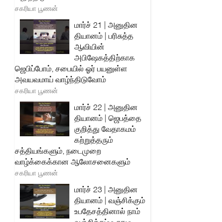
சகரியா பூணன்
மார்ச் 21 | அனுதின
தியானம் | பரிசுத்த
ஆவியின்
அபிஷேகத்திற்காக
ஜெபிப்போம், சபையில் ஓர் பயனுள்ள
அவயவமாய் வாழ்ந்திடுவோம்
சகரியா பூணன்
மார்ச் 22 | அனுதின
தியானம் | ஜெபத்தை
குறித்து வேதாகமம்
கற்றுத்தரும்
சத்தியங்களும், நடைமுறை
வாழ்க்கைக்கான ஆலோசனைகளும்
சகரியா பூணன்
மார்ச் 23 | அனுதின
தியானம் | வஞ்சிக்கும்
உபதேசத்தினால் நாம்