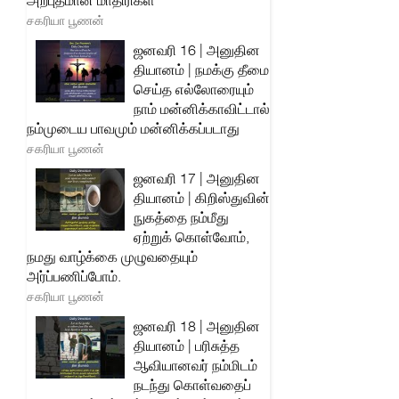
அற்புதமான மாதிரிகள்
சகரியா பூணன்
ஜனவரி 16 | அனுதின
தியானம் | நமக்கு தீமை
செய்த எல்லோரையும்
நாம் மன்னிக்காவிட்டால்
நம்முடைய பாவமும் மன்னிக்கப்படாது
சகரியா பூணன்
ஜனவரி 17 | அனுதின
தியானம் | கிறிஸ்துவின்
நுகத்தை நம்மீது
ஏற்றுக் கொள்வோம்,
நமது வாழ்க்கை முழுவதையும்
அர்ப்பணிப்போம்.
சகரியா பூணன்
ஜனவரி 18 | அனுதின
தியானம் | பரிசுத்த
ஆவியானவர் நம்மிடம்
நடந்து கொள்வதைப்