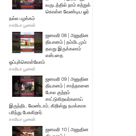
வருடத்தில் நாம் கற்றுக்
கொள்ள வேண்டிய ஓர்
நல்ல பழக்கம்
சகரியா பூணன்
ஜனவரி 08 | அனுதின
தியானம் | நம்மிடமும்
தவறு இருக்கலாம்
என்பதை
ஒப்புக்கொள்வோம்
சகரியா பூணன்
ஜனவரி 09 | அனுதின
தியானம் | சாத்தானை
போல குற்றம்
சாட்டுகிறவர்களாய்
இருந்திட வேண்டாம், கிறிஸ்து நமக்காக
பரிந்து பேசுகிறார்.
சகரியா பூணன்
ஜனவரி 10 | அனுதின