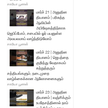
சகரியா பூணன்
மார்ச் 21 | அனுதின
தியானம் | பரிசுத்த
ஆவியின்
அபிஷேகத்திற்காக
ஜெபிப்போம், சபையில் ஓர் பயனுள்ள
அவயவமாய் வாழ்ந்திடுவோம்
சகரியா பூணன்
மார்ச் 22 | அனுதின
தியானம் | ஜெபத்தை
குறித்து வேதாகமம்
கற்றுத்தரும்
சத்தியங்களும், நடைமுறை
வாழ்க்கைக்கான ஆலோசனைகளும்
சகரியா பூணன்
மார்ச் 23 | அனுதின
தியானம் | வஞ்சிக்கும்
உபதேசத்தினால் நாம்