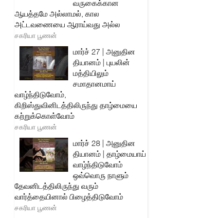
வருகைக்கான
ஆயத்தமே அல்லாமல், கால
அட்டவணையை ஆராய்வது அல்ல
சகரியா பூணன்
மார்ச் 27 | அனுதின
தியானம் | புயலின்
மத்தியிலும்
சமாதானமாய்
வாழ்ந்திடுவோம்,
கிறிஸ்துவினிடத்திலிருந்து தாழ்மையை
கற்றுக்கொள்வோம்
சகரியா பூணன்
மார்ச் 28 | அனுதின
தியானம் | தாழ்மையாய்
வாழ்ந்திடுவோம்
ஒவ்வொரு நாளும்
தேவனிடத்திலிருந்து வரும்
வார்த்தையினால் பிழைத்திடுவோம்
சகரியா பூணன்