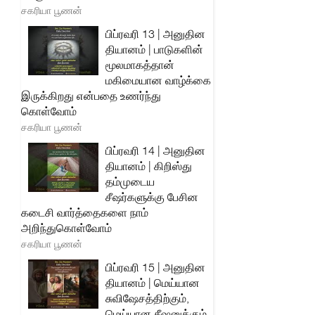
சகரியா பூணன்
பிப்ரவரி 13 | அனுதின
தியானம் | பாடுகளின்
மூலமாகத்தான்
மகிமையான வாழ்க்கை
இருக்கிறது என்பதை உணர்ந்து
கொள்வோம்
சகரியா பூணன்
பிப்ரவரி 14 | அனுதின
தியானம் | கிறிஸ்து
தம்முடைய
சீஷர்களுக்கு பேசின
கடைசி வார்த்தைகளை நாம்
அறிந்துகொள்வோம்
சகரியா பூணன்
பிப்ரவரி 15 | அனுதின
தியானம் | மெய்யான
சுவிஷேசத்திற்கும்,
மெய்யான சீஷனுக்கும்