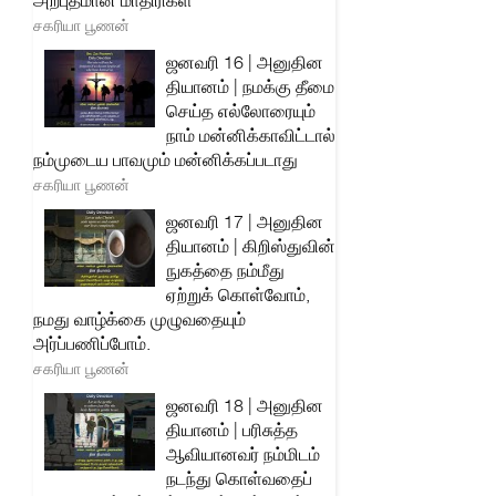
அற்புதமான மாதிரிகள்
சகரியா பூணன்
ஜனவரி 16 | அனுதின
தியானம் | நமக்கு தீமை
செய்த எல்லோரையும்
நாம் மன்னிக்காவிட்டால்
நம்முடைய பாவமும் மன்னிக்கப்படாது
சகரியா பூணன்
ஜனவரி 17 | அனுதின
தியானம் | கிறிஸ்துவின்
நுகத்தை நம்மீது
ஏற்றுக் கொள்வோம்,
நமது வாழ்க்கை முழுவதையும்
அர்ப்பணிப்போம்.
சகரியா பூணன்
ஜனவரி 18 | அனுதின
தியானம் | பரிசுத்த
ஆவியானவர் நம்மிடம்
நடந்து கொள்வதைப்