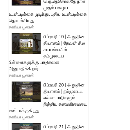
பெந்தெகொஸ்தே நாள்
முதல் பழைய
உடன்படிக்கை முடிந்து, புதிய உடன்படிக்கை
தொடங்கியது
சகரியா பூணன்
பிப்ரவரி 19 | அனுதின
தியானம் | தேவன் சில
சமயங்களில்
தம்முடைய
பிள்ளைகளுக்கு பாடுகளை
அனுமதிக்கிறார்
சகரியா பூணன்
பிப்ரவரி 20 | அனுதின
தியானம் | நம்முடைய
எல்லா பாடுகளும்
நித்திய கனமகிமையை
உண்டாக்குகிறது
சகரியா பூணன்
பிப்ரவரி 21 | அனுதின