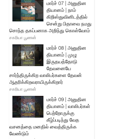
மார்ச் 07 | அனுதின
தியானம் | நாம்
கிறிஸ்துவினிடத்தில்
சென்று பிதாவை நமது
சொந்த தகப்பனாக அறிந்து கொள்வோம்
சகரியா பூணன்
மார்ச் 08 | அனுதின
தியானம் | முழு
இருதயத்தோடு
தேவனையே
சார்ந்திருக்கிற வாலிபர்களை தேவன்
ஆதரிக்கிறவராயிருக்கிறார்
சகரியா பூணன்
மார்ச் 09 | அனுதின
தியானம் | வாலிபர்கள்
பெற்றோருக்கு
கீழ்ப்படிந்து வேத
வசனத்தை மனதில் வைத்திருக்க
வேண்டும்