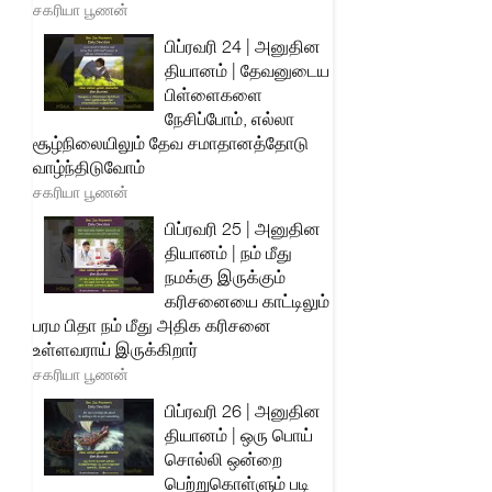
சகரியா பூணன்
பிப்ரவரி 24 | அனுதின
தியானம் | தேவனுடைய
பிள்ளைகளை
நேசிப்போம், எல்லா
சூழ்நிலையிலும் தேவ சமாதானத்தோடு
வாழ்ந்திடுவோம்
சகரியா பூணன்
பிப்ரவரி 25 | அனுதின
தியானம் | நம் மீது
நமக்கு இருக்கும்
கரிசனையை காட்டிலும்
பரம பிதா நம் மீது அதிக கரிசனை
உள்ளவராய் இருக்கிறார்
சகரியா பூணன்
பிப்ரவரி 26 | அனுதின
தியானம் | ஒரு பொய்
சொல்லி ஒன்றை
பெற்றுகொள்ளும் படி