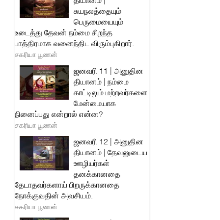
தியானம் |
சுயநலத்தையும்
பெருமையையும்
உடைத்து தேவன் நம்மை சிறந்த
பாத்திரமாக வனைந்திட விரும்புகிறார்.
சகரியா பூணன்
ஜனவரி 11 | அனுதின
தியானம் | நம்மை
காட்டிலும் மற்றவர்களை
மேன்மையாக
நினைப்பது என்றால் என்ன?
சகரியா பூணன்
ஜனவரி 12 | அனுதின
தியானம் | தேவனுடைய
ஊழியர்கள்
தனக்கானதை
தேடாதவர்களாய் பிறருக்கானதை
நோக்குவதின் அவசியம்.
சகரியா பூணன்