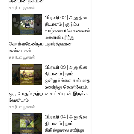
அன்பான தகப்பன்
சகரியா பூணன்
பிப்ரவரி 02 | அனுதின
தியானம் | குடும்ப
வாழ்க்கையில் கணவன்
மனைவி புரிந்து
கொள்ளவேண்டிய யதார்த்தமான
உண்மைகள்
சகரியா பூணன்
பிப்ரவரி 03 | அனுதின
தியானம் | நாம்
ஒன்றுமில்லை என்பதை
உணர்ந்து கொள்வோம்,
ஒரு போதும் குற்றமனசாட்சியுடன் இருக்க
வேண்டாம்
சகரியா பூணன்
பிப்ரவரி 04 | அனுதின
தியானம் | நாம்
கிறிஸ்துவை சார்ந்து