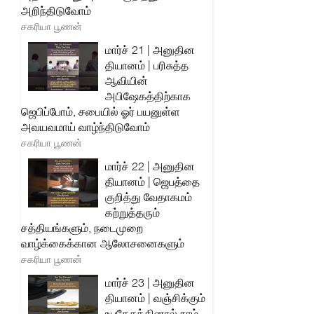
அறிந்திடுவோம்
சகரியா பூணன்
மார்ச் 21 | அனுதின
தியானம் | பரிசுத்த
ஆவியின்
அபிஷேகத்திற்காக
ஜெபிப்போம், சபையில் ஓர் பயனுள்ள
அவயவமாய் வாழ்ந்திடுவோம்
சகரியா பூணன்
மார்ச் 22 | அனுதின
தியானம் | ஜெபத்தை
குறித்து வேதாகமம்
கற்றுத்தரும்
சத்தியங்களும், நடைமுறை
வாழ்க்கைக்கான ஆலோசனைகளும்
சகரியா பூணன்
மார்ச் 23 | அனுதின
தியானம் | வஞ்சிக்கும்
உபதேசத்தினால் நாம்