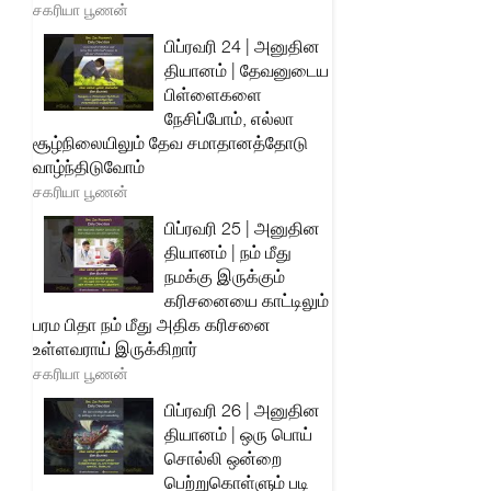
சகரியா பூணன்
பிப்ரவரி 24 | அனுதின
தியானம் | தேவனுடைய
பிள்ளைகளை
நேசிப்போம், எல்லா
சூழ்நிலையிலும் தேவ சமாதானத்தோடு
வாழ்ந்திடுவோம்
சகரியா பூணன்
பிப்ரவரி 25 | அனுதின
தியானம் | நம் மீது
நமக்கு இருக்கும்
கரிசனையை காட்டிலும்
பரம பிதா நம் மீது அதிக கரிசனை
உள்ளவராய் இருக்கிறார்
சகரியா பூணன்
பிப்ரவரி 26 | அனுதின
தியானம் | ஒரு பொய்
சொல்லி ஒன்றை
பெற்றுகொள்ளும் படி