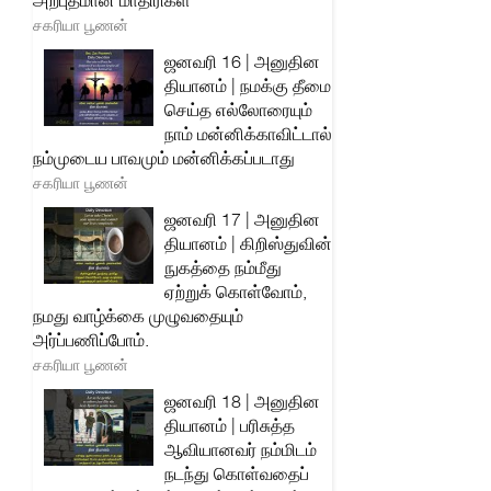
அற்புதமான மாதிரிகள்
சகரியா பூணன்
ஜனவரி 16 | அனுதின
தியானம் | நமக்கு தீமை
செய்த எல்லோரையும்
நாம் மன்னிக்காவிட்டால்
நம்முடைய பாவமும் மன்னிக்கப்படாது
சகரியா பூணன்
ஜனவரி 17 | அனுதின
தியானம் | கிறிஸ்துவின்
நுகத்தை நம்மீது
ஏற்றுக் கொள்வோம்,
நமது வாழ்க்கை முழுவதையும்
அர்ப்பணிப்போம்.
சகரியா பூணன்
ஜனவரி 18 | அனுதின
தியானம் | பரிசுத்த
ஆவியானவர் நம்மிடம்
நடந்து கொள்வதைப்