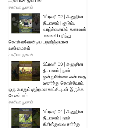
அன்பான தகப்பன்
சகரியா பூணன்
பிப்ரவரி 02 | அனுதின
தியானம் | குடும்ப
வாழ்க்கையில் கணவன்
மனைவி புரிந்து
கொள்ளவேண்டிய யதார்த்தமான
உண்மைகள்
சகரியா பூணன்
பிப்ரவரி 03 | அனுதின
தியானம் | நாம்
ஒன்றுமில்லை என்பதை
உணர்ந்து கொள்வோம்,
ஒரு போதும் குற்றமனசாட்சியுடன் இருக்க
வேண்டாம்
சகரியா பூணன்
பிப்ரவரி 04 | அனுதின
தியானம் | நாம்
கிறிஸ்துவை சார்ந்து