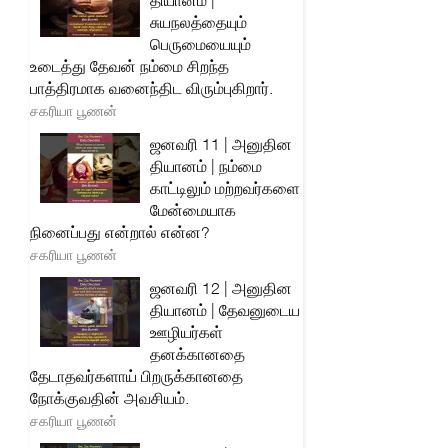
தியானம் |
சுயநலத்தையும்
பெருமையையும்
உடைத்து தேவன் நம்மை சிறந்த
பாத்திரமாக வனைந்திட விரும்புகிறார்.
சகரியா பூணன்
ஜனவரி 11 | அனுதின
தியானம் | நம்மை
காட்டிலும் மற்றவர்களை
மேன்மையாக
நினைப்பது என்றால் என்ன?
சகரியா பூணன்
ஜனவரி 12 | அனுதின
தியானம் | தேவனுடைய
ஊழியர்கள்
தனக்கானதை
தேடாதவர்களாய் பிறருக்கானதை
நோக்குவதின் அவசியம்.
சகரியா பூணன்