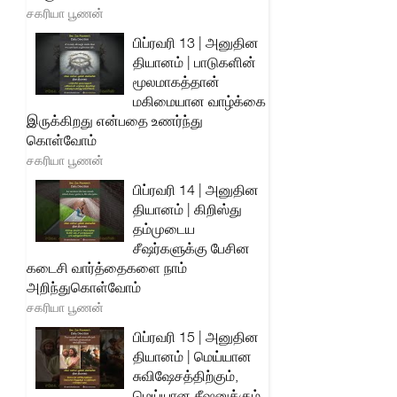
சகரியா பூணன்
பிப்ரவரி 13 | அனுதின
தியானம் | பாடுகளின்
மூலமாகத்தான்
மகிமையான வாழ்க்கை
இருக்கிறது என்பதை உணர்ந்து
கொள்வோம்
சகரியா பூணன்
பிப்ரவரி 14 | அனுதின
தியானம் | கிறிஸ்து
தம்முடைய
சீஷர்களுக்கு பேசின
கடைசி வார்த்தைகளை நாம்
அறிந்துகொள்வோம்
சகரியா பூணன்
பிப்ரவரி 15 | அனுதின
தியானம் | மெய்யான
சுவிஷேசத்திற்கும்,
மெய்யான சீஷனுக்கும்