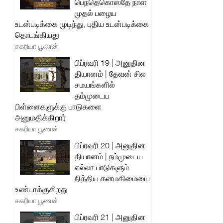
பெந்தெகொஸ்தே நாள்
முதல் பழைய
உடன்படிக்கை முடிந்து, புதிய உடன்படிக்கை
தொடங்கியது
சகரியா பூணன்
பிப்ரவரி 19 | அனுதின
தியானம் | தேவன் சில
சமயங்களில்
தம்முடைய
பிள்ளைகளுக்கு பாடுகளை
அனுமதிக்கிறார்
சகரியா பூணன்
பிப்ரவரி 20 | அனுதின
தியானம் | நம்முடைய
எல்லா பாடுகளும்
நித்திய கனமகிமையை
உண்டாக்குகிறது
சகரியா பூணன்
பிப்ரவரி 21 | அனுதின