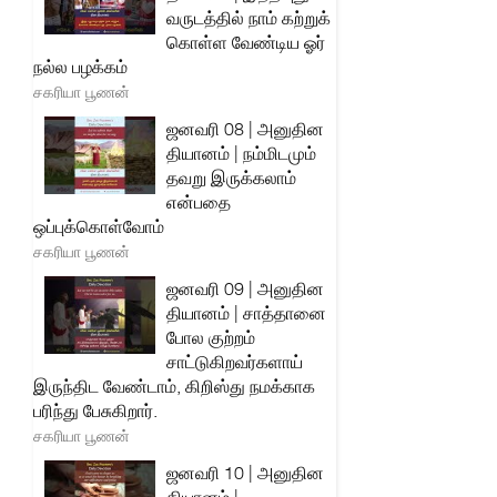
வருடத்தில் நாம் கற்றுக்
கொள்ள வேண்டிய ஓர்
நல்ல பழக்கம்
சகரியா பூணன்
ஜனவரி 08 | அனுதின
தியானம் | நம்மிடமும்
தவறு இருக்கலாம்
என்பதை
ஒப்புக்கொள்வோம்
சகரியா பூணன்
ஜனவரி 09 | அனுதின
தியானம் | சாத்தானை
போல குற்றம்
சாட்டுகிறவர்களாய்
இருந்திட வேண்டாம், கிறிஸ்து நமக்காக
பரிந்து பேசுகிறார்.
சகரியா பூணன்
ஜனவரி 10 | அனுதின