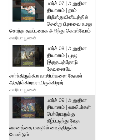
மார்ச் 07 | அனுதின
தியானம் | நாம்
கிறிஸ்துவினிடத்தில்
சென்று பிதாவை நமது
சொந்த தகப்பனாக அறிந்து கொள்வோம்
சகரியா பூணன்
மார்ச் 08 | அனுதின
தியானம் | முழு
இருதயத்தோடு
தேவனையே
சார்ந்திருக்கிற வாலிபர்களை தேவன்
ஆதரிக்கிறவராயிருக்கிறார்
சகரியா பூணன்
மார்ச் 09 | அனுதின
தியானம் | வாலிபர்கள்
பெற்றோருக்கு
கீழ்ப்படிந்து வேத
வசனத்தை மனதில் வைத்திருக்க
வேண்டும்