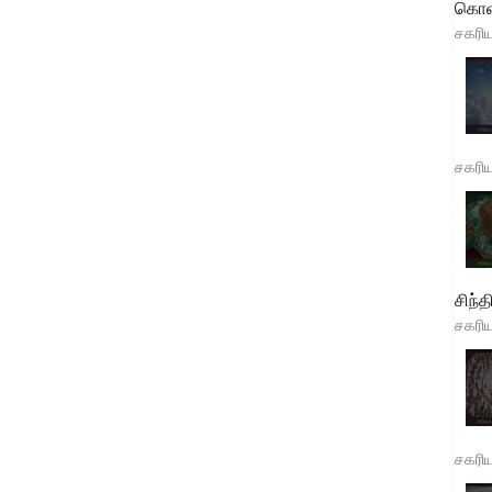
கொள
சகரி
சகரி
சிந்த
சகரி
சகரி