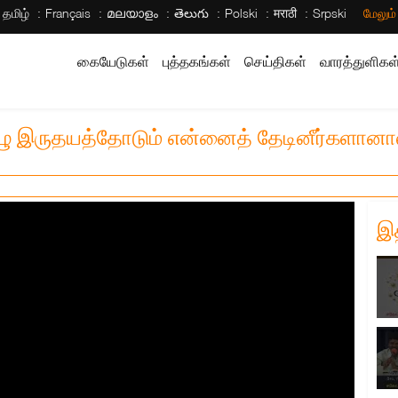
தமிழ்
Français
മലയാളം
తెలుగు
Polski
मराठी
Srpski
மேலும
கையேடுகள்
புத்தகங்கள்
செய்திகள்
வாரத்துளிகள
ுழு இருதயத்தோடும் என்னைத் தேடினீர்களானால்,
இ