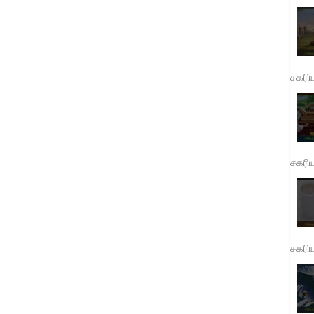
சகரி
சகரி
சகரி