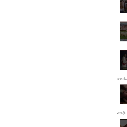
சகரி
சகரி