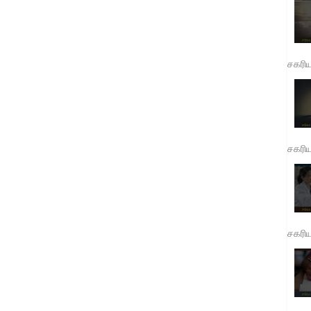
சகரி
சகரி
சகரி