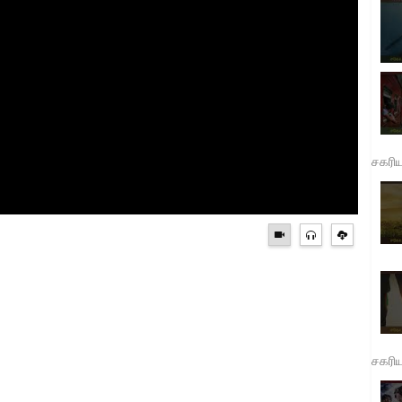
சகரி
சகரி