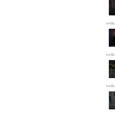
சகரி
சகரி
சகரி