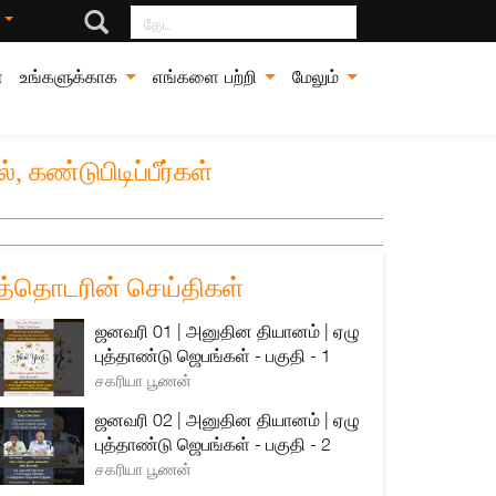
தேட
்
்
உங்களுக்காக
எங்களை பற்றி
மேலும்
 கண்டுபிடிப்பீர்கள்
த்தொடரின் செய்திகள்
ஜனவரி 01 | அனுதின தியானம் | ஏழு
புத்தாண்டு ஜெபங்கள் - பகுதி - 1
சகரியா பூணன்
ஜனவரி 02 | அனுதின தியானம் | ஏழு
புத்தாண்டு ஜெபங்கள் - பகுதி - 2
சகரியா பூணன்