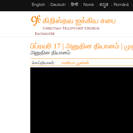
English
Deutsch
हिन्दी
Norsk
ಕನ್ನಡ
Română
கிறிஸ்தவ ஐக்கிய சபை
Christian Fellowship Church,
Bangalore
பிப்ரவரி 17 | அனுதின தியானம் | ம
அனுதின தியானம்
சகரியா பூணன்
செய்தியாளர் :