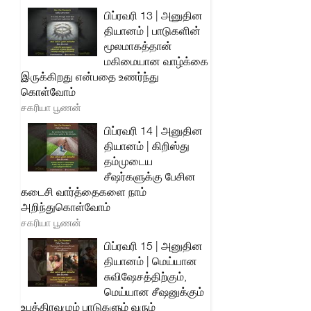
பிப்ரவரி 13 | அனுதின
தியானம் | பாடுகளின்
மூலமாகத்தான்
மகிமையான வாழ்க்கை
இருக்கிறது என்பதை உணர்ந்து
கொள்வோம்
சகரியா பூணன்
பிப்ரவரி 14 | அனுதின
தியானம் | கிறிஸ்து
தம்முடைய
சீஷர்களுக்கு பேசின
கடைசி வார்த்தைகளை நாம்
அறிந்துகொள்வோம்
சகரியா பூணன்
பிப்ரவரி 15 | அனுதின
தியானம் | மெய்யான
சுவிஷேசத்திற்கும்,
மெய்யான சீஷனுக்கும்
உபத்திரவமும் பாடுகளும் வரும்