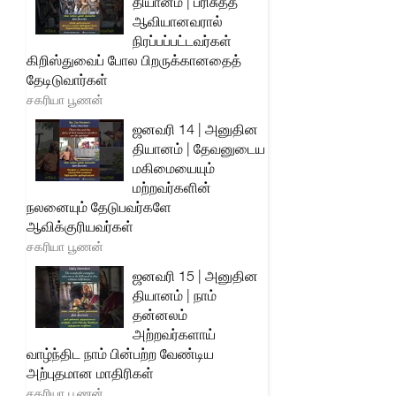
தியானம் | பரிசுத்த
ஆவியானவரால்
நிரப்பப்பட்டவர்கள்
கிறிஸ்துவைப் போல பிறருக்கானதைத்
தேடிடுவார்கள்
சகரியா பூணன்
ஜனவரி 14 | அனுதின
தியானம் | தேவனுடைய
மகிமையையும்
மற்றவர்களின்
நலனையும் தேடுபவர்களே
ஆவிக்குரியவர்கள்
சகரியா பூணன்
ஜனவரி 15 | அனுதின
தியானம் | நாம்
தன்னலம்
அற்றவர்களாய்
வாழ்ந்திட நாம் பின்பற்ற வேண்டிய
அற்புதமான மாதிரிகள்
சகரியா பூணன்