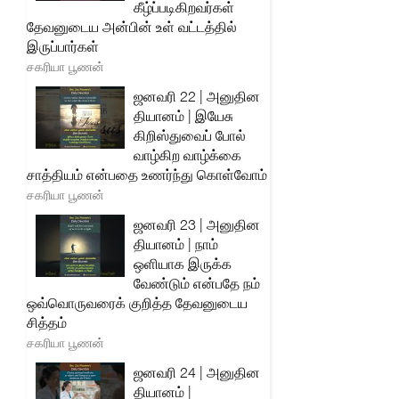
கீழ்ப்படிகிறவர்கள்
தேவனுடைய அன்பின் உள் வட்டத்தில்
இருப்பார்கள்
சகரியா பூணன்
ஜனவரி 22 | அனுதின
தியானம் | இயேசு
கிறிஸ்துவைப் போல்
வாழ்கிற வாழ்க்கை
சாத்தியம் என்பதை உணர்ந்து கொள்வோம்
சகரியா பூணன்
ஜனவரி 23 | அனுதின
தியானம் | நாம்
ஒளியாக இருக்க
வேண்டும் என்பதே நம்
ஒவ்வொருவரைக் குறித்த தேவனுடைய
சித்தம்
சகரியா பூணன்
ஜனவரி 24 | அனுதின
தியானம் |