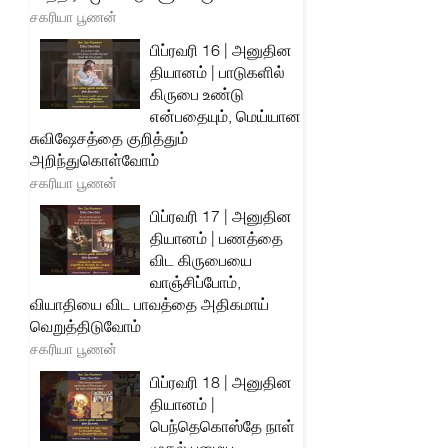
சகரியா பூணன்
பிப்ரவரி 16 | அனுதின
தியானம் | பாடுகளில்
கிருபை உண்டு
என்பதையும், மெய்யான
சுவிஷேசத்தை குறித்தும்
அறிந்துகொள்வோம்
சகரியா பூணன்
பிப்ரவரி 17 | அனுதின
தியானம் | பணத்தை
விட கிருபையை
வாஞ்சிப்போம்,
வியாதியை விட பாவத்தை அதிகமாய்
வெறுத்திடுவோம்
சகரியா பூணன்
பிப்ரவரி 18 | அனுதின
தியானம் |
பெந்தெகொஸ்தே நாள்