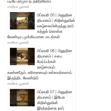
படியே நாமும் நடந்திடுவோம்
சகரியா பூணன்
பிப்ரவரி 05 | அனுதின
தியானம் | கிறிஸ்துவின்
வாழ்கையிலிருந்து நாம்
கற்றுக் கொள்ள
வேண்டிய முக்கியமான பாடங்கள்
சகரியா பூணன்
பிப்ரவரி 06 | அனுதின
தியானம் | சபை
மேய்ப்பர்கள்
தாழ்மையும்,
கண்ணீரும், கரிசனையும் உள்ளவர்களாய்
இருந்திட வேண்டும்
சகரியா பூணன்
பிப்ரவரி 07 | அனுதின
தியானம் | இயேசு
கிறிஸ்துவின்
இரத்தத்தை நாம்