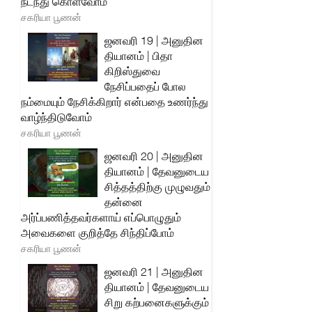
நடந்து கொள்வோம்
சகரியா பூணன்
ஜனவரி 19 | அனுதின
தியானம் | பிதா
கிறிஸ்துவை
நேசிப்பதைப் போல
நம்மையும் நேசிக்கிறார் என்பதை உணர்ந்து
வாழ்ந்திடுவோம்
சகரியா பூணன்
ஜனவரி 20 | அனுதின
தியானம் | தேவனுடைய
சித்தத்திற்கு முழுவதும்
தன்னை
அர்ப்பணித்தவர்களாய் எப்பொழுதும்
அவைகளை குறித்தே சிந்திப்போம்
சகரியா பூணன்
ஜனவரி 21 | அனுதின
தியானம் | தேவனுடைய
சிறு கற்பனைகளுக்கும்