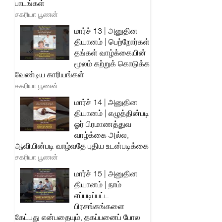
பாடங்கள்
சகரியா பூணன்
மார்ச் 13 | அனுதின
தியானம் | பெற்றோர்கள்
தங்கள் வாழ்க்கையின்
மூலம் கற்றுக் கொடுக்க
வேண்டிய காரியங்கள்
சகரியா பூணன்
மார்ச் 14 | அனுதின
தியானம் | எழுத்தின்படி
ஓர் பிரமாணத்துவ
வாழ்க்கை அல்ல,
ஆவியின்படி வாழ்வதே புதிய உடன்படிக்கை
சகரியா பூணன்
மார்ச் 15 | அனுதின
தியானம் | நாம்
எப்படிப்பட்ட
பிரசங்கங்களை
கேட்பது என்பதையும், தகப்பனைப் போல