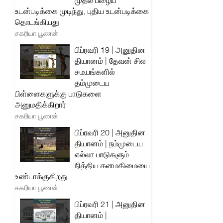
முதல் பழைய
உடன்படிக்கை முடிந்து, புதிய உடன்படிக்கை
தொடங்கியது
சகரியா பூணன்
பிப்ரவரி 19 | அனுதின
தியானம் | தேவன் சில
சமயங்களில்
தம்முடைய
பிள்ளைகளுக்கு பாடுகளை
அனுமதிக்கிறார்
சகரியா பூணன்
பிப்ரவரி 20 | அனுதின
தியானம் | நம்முடைய
எல்லா பாடுகளும்
நித்திய கனமகிமையை
உண்டாக்குகிறது
சகரியா பூணன்
பிப்ரவரி 21 | அனுதின
தியானம் |