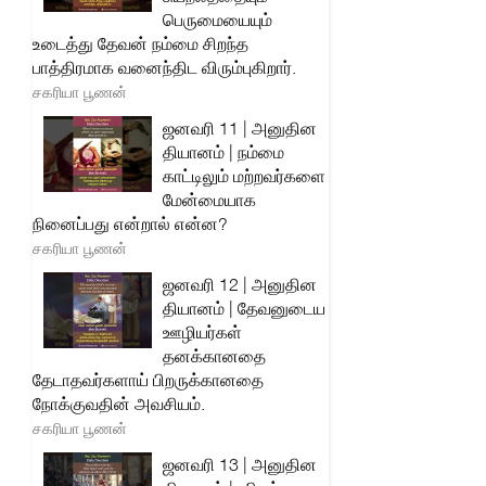
பெருமையையும்
உடைத்து தேவன் நம்மை சிறந்த
பாத்திரமாக வனைந்திட விரும்புகிறார்.
சகரியா பூணன்
ஜனவரி 11 | அனுதின
தியானம் | நம்மை
காட்டிலும் மற்றவர்களை
மேன்மையாக
நினைப்பது என்றால் என்ன?
சகரியா பூணன்
ஜனவரி 12 | அனுதின
தியானம் | தேவனுடைய
ஊழியர்கள்
தனக்கானதை
தேடாதவர்களாய் பிறருக்கானதை
நோக்குவதின் அவசியம்.
சகரியா பூணன்
ஜனவரி 13 | அனுதின