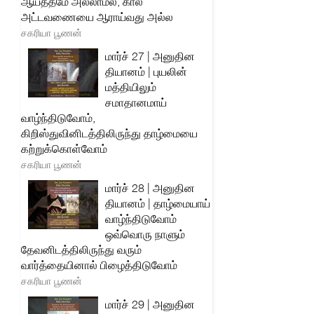
ஆயத்தமே அல்லாமல், கால
அட்டவணையை ஆராய்வது அல்ல
சகரியா பூணன்
மார்ச் 27 | அனுதின
தியானம் | புயலின்
மத்தியிலும்
சமாதானமாய்
வாழ்ந்திடுவோம்,
கிறிஸ்துவினிடத்திலிருந்து தாழ்மையை
கற்றுக்கொள்வோம்
சகரியா பூணன்
மார்ச் 28 | அனுதின
தியானம் | தாழ்மையாய்
வாழ்ந்திடுவோம்
ஒவ்வொரு நாளும்
தேவனிடத்திலிருந்து வரும்
வார்த்தையினால் பிழைத்திடுவோம்
சகரியா பூணன்
மார்ச் 29 | அனுதின