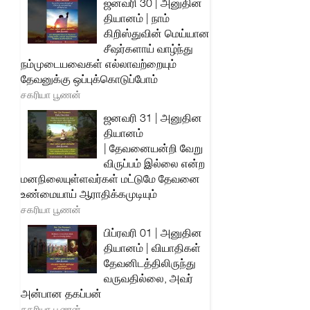
ஜனவரி 30 | அனுதின
தியானம் | நாம்
கிறிஸ்துவின் மெய்யான
சீஷர்களாய் வாழ்ந்து
நம்முடையவைகள் எல்லாவற்றையும்
தேவனுக்கு ஒப்புக்கொடுப்போம்
சகரியா பூணன்
ஜனவரி 31 | அனுதின
தியானம்
| தேவனையன்றி வேறு
விருப்பம் இல்லை என்ற
மனநிலையுள்ளவர்கள் மட்டுமே தேவனை
உண்மையாய் ஆராதிக்கமுடியும்
சகரியா பூணன்
பிப்ரவரி 01 | அனுதின
தியானம் | வியாதிகள்
தேவனிடத்திலிருந்து
வருவதில்லை, அவர்
அன்பான தகப்பன்
சகரியா பூணன்