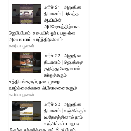
மார்ச் 21 | அனுதின
தியானம் | பரிசுத்த
ஆவியின்
அபிஷேகத்திற்காக
ஜெபிப்போம், சபையில் ஓர் பயனுள்ள
அவயவமாய் வாழ்ந்திடுவோம்
சகரியா பூணன்
மார்ச் 22 | அனுதின
தியானம் | ஜெபத்தை
குறித்து வேதாகமம்
கற்றுத்தரும்
சத்தியங்களும், நடைமுறை
வாழ்க்கைக்கான ஆலோசனைகளும்
சகரியா பூணன்
மார்ச் 23 | அனுதின
தியானம் | வஞ்சிக்கும்
உபதேசத்தினால் நாம்
வஞ்சிக்கப்படாதபடி
மிகுந்த எச்சரிக்கையாய் இருப்போம்