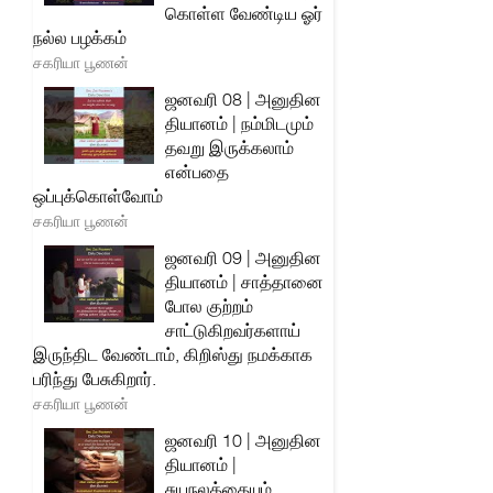
கொள்ள வேண்டிய ஓர்
நல்ல பழக்கம்
சகரியா பூணன்
ஜனவரி 08 | அனுதின
தியானம் | நம்மிடமும்
தவறு இருக்கலாம்
என்பதை
ஒப்புக்கொள்வோம்
சகரியா பூணன்
ஜனவரி 09 | அனுதின
தியானம் | சாத்தானை
போல குற்றம்
சாட்டுகிறவர்களாய்
இருந்திட வேண்டாம், கிறிஸ்து நமக்காக
பரிந்து பேசுகிறார்.
சகரியா பூணன்
ஜனவரி 10 | அனுதின
தியானம் |
சுயநலத்தையும்