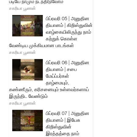
படியே நாமும் நடந்திடுவோம்
சகரியா பூணன்
பிப்ரவரி 05 | அனுதின
தியானம் | கிறிஸ்துவின்
வாழ்கையிலிருந்து நாம்
கற்றுக் கொள்ள
வேண்டிய முக்கியமான பாடங்கள்
சகரியா பூணன்
பிப்ரவரி 06 | அனுதின
தியானம் | சபை
மேய்ப்பர்கள்
தாழ்மையும்,
கண்ணீரும், கரிசனையும் உள்ளவர்களாய்
இருந்திட வேண்டும்
சகரியா பூணன்
பிப்ரவரி 07 | அனுதின
தியானம் | இயேசு
கிறிஸ்துவின்
இரத்தத்தை நாம்