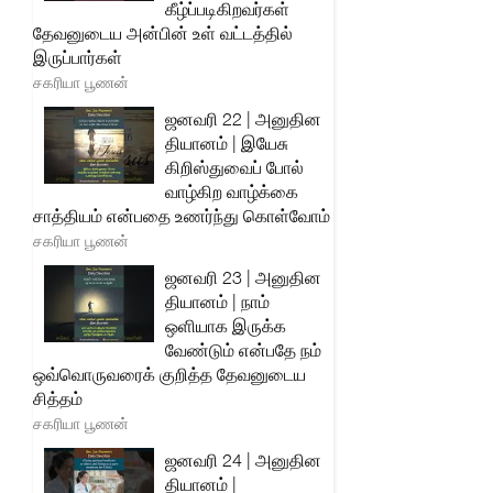
கீழ்ப்படிகிறவர்கள்
தேவனுடைய அன்பின் உள் வட்டத்தில்
இருப்பார்கள்
சகரியா பூணன்
ஜனவரி 22 | அனுதின
தியானம் | இயேசு
கிறிஸ்துவைப் போல்
வாழ்கிற வாழ்க்கை
சாத்தியம் என்பதை உணர்ந்து கொள்வோம்
சகரியா பூணன்
ஜனவரி 23 | அனுதின
தியானம் | நாம்
ஒளியாக இருக்க
வேண்டும் என்பதே நம்
ஒவ்வொருவரைக் குறித்த தேவனுடைய
சித்தம்
சகரியா பூணன்
ஜனவரி 24 | அனுதின
தியானம் |