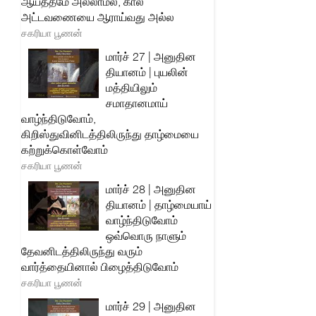
ஆயத்தமே அல்லாமல், கால
அட்டவணையை ஆராய்வது அல்ல
சகரியா பூணன்
மார்ச் 27 | அனுதின
தியானம் | புயலின்
மத்தியிலும்
சமாதானமாய்
வாழ்ந்திடுவோம்,
கிறிஸ்துவினிடத்திலிருந்து தாழ்மையை
கற்றுக்கொள்வோம்
சகரியா பூணன்
மார்ச் 28 | அனுதின
தியானம் | தாழ்மையாய்
வாழ்ந்திடுவோம்
ஒவ்வொரு நாளும்
தேவனிடத்திலிருந்து வரும்
வார்த்தையினால் பிழைத்திடுவோம்
சகரியா பூணன்
மார்ச் 29 | அனுதின