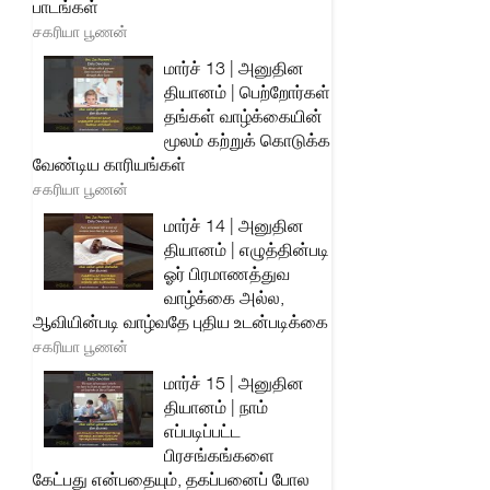
பாடங்கள்
சகரியா பூணன்
மார்ச் 13 | அனுதின
தியானம் | பெற்றோர்கள்
தங்கள் வாழ்க்கையின்
மூலம் கற்றுக் கொடுக்க
வேண்டிய காரியங்கள்
சகரியா பூணன்
மார்ச் 14 | அனுதின
தியானம் | எழுத்தின்படி
ஓர் பிரமாணத்துவ
வாழ்க்கை அல்ல,
ஆவியின்படி வாழ்வதே புதிய உடன்படிக்கை
சகரியா பூணன்
மார்ச் 15 | அனுதின
தியானம் | நாம்
எப்படிப்பட்ட
பிரசங்கங்களை
கேட்பது என்பதையும், தகப்பனைப் போல