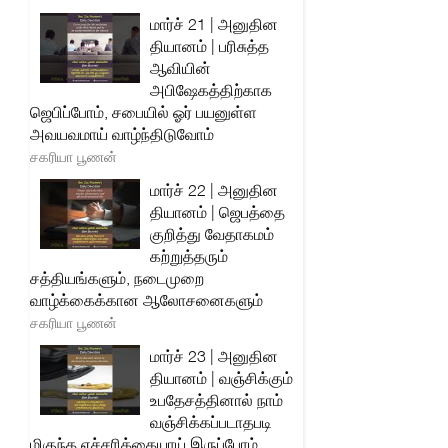
மார்ச் 21 | அனுதின
தியானம் | பரிசுத்த
ஆவியின்
அபிஷேகத்திற்காக
ஜெபிப்போம், சபையில் ஓர் பயனுள்ள
அவயவமாய் வாழ்ந்திடுவோம்
சகரியா பூணன்
மார்ச் 22 | அனுதின
தியானம் | ஜெபத்தை
குறித்து வேதாகமம்
கற்றுத்தரும்
சத்தியங்களும், நடைமுறை
வாழ்க்கைக்கான ஆலோசனைகளும்
சகரியா பூணன்
மார்ச் 23 | அனுதின
தியானம் | வஞ்சிக்கும்
உபதேசத்தினால் நாம்
வஞ்சிக்கப்படாதபடி
மிகுந்த எச்சரிக்கையாய் இருப்போம்