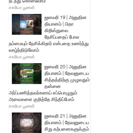
நடந்து கொள்வோம்
சகரியா பூணன்
ஜனவரி 19 | அனுதின
தியானம் | பிதா
கிறிஸ்துவை
நேசிப்பதைப் போல
நம்மையும் நேசிக்கிறார் என்பதை உணர்ந்து
வாழ்ந்திடுவோம்
சகரியா பூணன்
ஜனவரி 20 | அனுதின
தியானம் | தேவனுடைய
சித்தத்திற்கு முழுவதும்
தன்னை
அர்ப்பணித்தவர்களாய் எப்பொழுதும்
அவைகளை குறித்தே சிந்திப்போம்
சகரியா பூணன்
ஜனவரி 21 | அனுதின
தியானம் | தேவனுடைய
சிறு கற்பனைகளுக்கும்