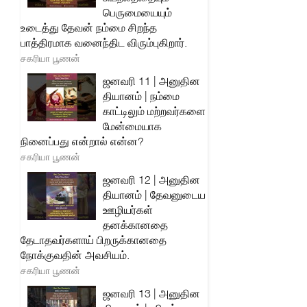
பெருமையையும்
உடைத்து தேவன் நம்மை சிறந்த
பாத்திரமாக வனைந்திட விரும்புகிறார்.
சகரியா பூணன்
ஜனவரி 11 | அனுதின
தியானம் | நம்மை
காட்டிலும் மற்றவர்களை
மேன்மையாக
நினைப்பது என்றால் என்ன?
சகரியா பூணன்
ஜனவரி 12 | அனுதின
தியானம் | தேவனுடைய
ஊழியர்கள்
தனக்கானதை
தேடாதவர்களாய் பிறருக்கானதை
நோக்குவதின் அவசியம்.
சகரியா பூணன்
ஜனவரி 13 | அனுதின