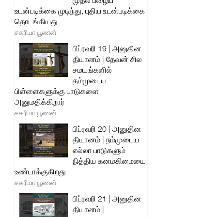
முதல் பழைய
உடன்படிக்கை முடிந்து, புதிய உடன்படிக்கை
தொடங்கியது
சகரியா பூணன்
பிப்ரவரி 19 | அனுதின
தியானம் | தேவன் சில
சமயங்களில்
தம்முடைய
பிள்ளைகளுக்கு பாடுகளை
அனுமதிக்கிறார்
சகரியா பூணன்
பிப்ரவரி 20 | அனுதின
தியானம் | நம்முடைய
எல்லா பாடுகளும்
நித்திய கனமகிமையை
உண்டாக்குகிறது
சகரியா பூணன்
பிப்ரவரி 21 | அனுதின
தியானம் |