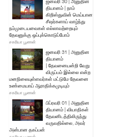
ஜனவரி 30 | அனுதின
தியானம் | நாம்
கிறிஸ்துவின் மெய்யான
சீஷர்களாய் வாழ்ந்து
நம்முடையவைகள் எல்லாவற்றையும்
தேவனுக்கு ஒப்புக்கொடுப்போம்
சகரியா பூணன்
ஜனவரி 31 | அனுதின
தியானம்
| தேவனையன்றி வேறு
விருப்பம் இல்லை என்ற
மனநிலையுள்ளவர்கள் மட்டுமே தேவனை
உண்மையாய் ஆராதிக்கமுடியும்
சகரியா பூணன்
பிப்ரவரி 01 | அனுதின
தியானம் | வியாதிகள்
தேவனிடத்திலிருந்து
வருவதில்லை, அவர்
அன்பான தகப்பன்
சகரியா பூணன்