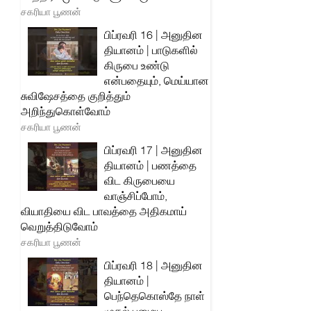
சகரியா பூணன்
பிப்ரவரி 16 | அனுதின
தியானம் | பாடுகளில்
கிருபை உண்டு
என்பதையும், மெய்யான
சுவிஷேசத்தை குறித்தும்
அறிந்துகொள்வோம்
சகரியா பூணன்
பிப்ரவரி 17 | அனுதின
தியானம் | பணத்தை
விட கிருபையை
வாஞ்சிப்போம்,
வியாதியை விட பாவத்தை அதிகமாய்
வெறுத்திடுவோம்
சகரியா பூணன்
பிப்ரவரி 18 | அனுதின
தியானம் |
பெந்தெகொஸ்தே நாள்