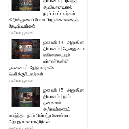
தியானம் | பரிசுத்த
ஆவியானவரால்
நிரப்பப்பட்டவர்கள்
கிறிஸ்துவைப் போல பிறருக்கானதைத்
தேடிடுவார்கள்
சகரியா பூணன்
ஜனவரி 14 | அனுதின
தியானம் | தேவனுடைய
மகிமையையும்
மற்றவர்களின்
நலனையும் தேடுபவர்களே
ஆவிக்குரியவர்கள்
சகரியா பூணன்
ஜனவரி 15 | அனுதின
தியானம் | நாம்
தன்னலம்
அற்றவர்களாய்
வாழ்ந்திட நாம் பின்பற்ற வேண்டிய
அற்புதமான மாதிரிகள்
சகரியா பூணன்