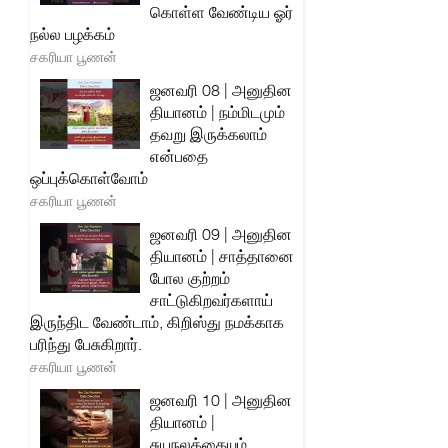
கொள்ள வேண்டிய ஓர்
நல்ல பழக்கம்
சகரியா பூணன்
ஜனவரி 08 | அனுதின
தியானம் | நம்மிடமும்
தவறு இருக்கலாம்
என்பதை
ஒப்புக்கொள்வோம்
சகரியா பூணன்
ஜனவரி 09 | அனுதின
தியானம் | சாத்தானை
போல குற்றம்
சாட்டுகிறவர்களாய்
இருந்திட வேண்டாம், கிறிஸ்து நமக்காக
பரிந்து பேசுகிறார்.
சகரியா பூணன்
ஜனவரி 10 | அனுதின
தியானம் |
சுயநலத்தையும்