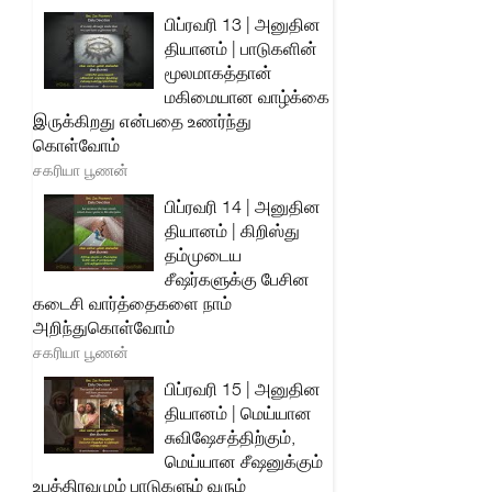
பிப்ரவரி 13 | அனுதின
தியானம் | பாடுகளின்
மூலமாகத்தான்
மகிமையான வாழ்க்கை
இருக்கிறது என்பதை உணர்ந்து
கொள்வோம்
சகரியா பூணன்
பிப்ரவரி 14 | அனுதின
தியானம் | கிறிஸ்து
தம்முடைய
சீஷர்களுக்கு பேசின
கடைசி வார்த்தைகளை நாம்
அறிந்துகொள்வோம்
சகரியா பூணன்
பிப்ரவரி 15 | அனுதின
தியானம் | மெய்யான
சுவிஷேசத்திற்கும்,
மெய்யான சீஷனுக்கும்
உபத்திரவமும் பாடுகளும் வரும்