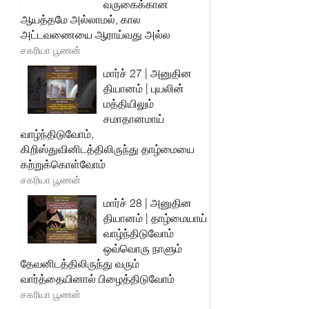
வருகைக்கான
ஆயத்தமே அல்லாமல், கால
அட்டவணையை ஆராய்வது அல்ல
சகரியா பூணன்
மார்ச் 27 | அனுதின
தியானம் | புயலின்
மத்தியிலும்
சமாதானமாய்
வாழ்ந்திடுவோம்,
கிறிஸ்துவினிடத்திலிருந்து தாழ்மையை
கற்றுக்கொள்வோம்
சகரியா பூணன்
மார்ச் 28 | அனுதின
தியானம் | தாழ்மையாய்
வாழ்ந்திடுவோம்
ஒவ்வொரு நாளும்
தேவனிடத்திலிருந்து வரும்
வார்த்தையினால் பிழைத்திடுவோம்
சகரியா பூணன்