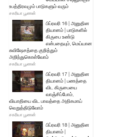
உபத்திரவமும் பாடுகளும் வரும்
சகரியா பூணன்
பிப்ரவரி 16 | அனுதின
தியானம் | பாடுகளில்
கிருபை உண்டு
என்பதையும், மெய்யான
சுவிஷேசத்தை குறித்தும்
அறிந்துகொள்வோம்
சகரியா பூணன்
பிப்ரவரி 17 | அனுதின
தியானம் | பணத்தை
விட கிருபையை
வாஞ்சிப்போம்,
வியாதியை விட பாவத்தை அதிகமாய்
வெறுத்திடுவோம்
சகரியா பூணன்
பிப்ரவரி 18 | அனுதின
தியானம் |