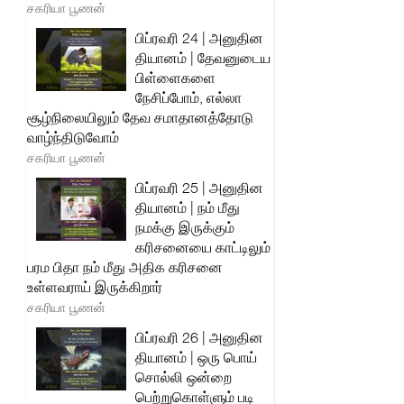
சகரியா பூணன்
பிப்ரவரி 24 | அனுதின
தியானம் | தேவனுடைய
பிள்ளைகளை
நேசிப்போம், எல்லா
சூழ்நிலையிலும் தேவ சமாதானத்தோடு
வாழ்ந்திடுவோம்
சகரியா பூணன்
பிப்ரவரி 25 | அனுதின
தியானம் | நம் மீது
நமக்கு இருக்கும்
கரிசனையை காட்டிலும்
பரம பிதா நம் மீது அதிக கரிசனை
உள்ளவராய் இருக்கிறார்
சகரியா பூணன்
பிப்ரவரி 26 | அனுதின
தியானம் | ஒரு பொய்
சொல்லி ஒன்றை
பெற்றுகொள்ளும் படி