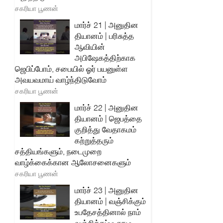
சகரியா பூணன்
மார்ச் 21 | அனுதின
தியானம் | பரிசுத்த
ஆவியின்
அபிஷேகத்திற்காக
ஜெபிப்போம், சபையில் ஓர் பயனுள்ள
அவயவமாய் வாழ்ந்திடுவோம்
சகரியா பூணன்
மார்ச் 22 | அனுதின
தியானம் | ஜெபத்தை
குறித்து வேதாகமம்
கற்றுத்தரும்
சத்தியங்களும், நடைமுறை
வாழ்க்கைக்கான ஆலோசனைகளும்
சகரியா பூணன்
மார்ச் 23 | அனுதின
தியானம் | வஞ்சிக்கும்
உபதேசத்தினால் நாம்