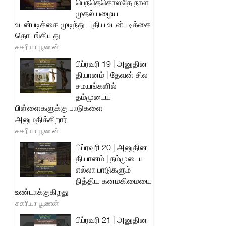
பெந்தெகொஸ்தே நாள்
முதல் பழைய
உடன்படிக்கை முடிந்து, புதிய உடன்படிக்கை
தொடங்கியது
சகரியா பூணன்
பிப்ரவரி 19 | அனுதின
தியானம் | தேவன் சில
சமயங்களில்
தம்முடைய
பிள்ளைகளுக்கு பாடுகளை
அனுமதிக்கிறார்
சகரியா பூணன்
பிப்ரவரி 20 | அனுதின
தியானம் | நம்முடைய
எல்லா பாடுகளும்
நித்திய கனமகிமையை
உண்டாக்குகிறது
சகரியா பூணன்
பிப்ரவரி 21 | அனுதின