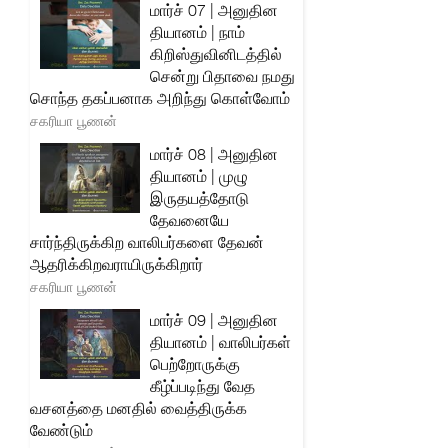
மார்ச் 07 | அனுதின
தியானம் | நாம்
கிறிஸ்துவினிடத்தில்
சென்று பிதாவை நமது
சொந்த தகப்பனாக அறிந்து கொள்வோம்
சகரியா பூணன்
மார்ச் 08 | அனுதின
தியானம் | முழு
இருதயத்தோடு
தேவனையே
சார்ந்திருக்கிற வாலிபர்களை தேவன்
ஆதரிக்கிறவராயிருக்கிறார்
சகரியா பூணன்
மார்ச் 09 | அனுதின
தியானம் | வாலிபர்கள்
பெற்றோருக்கு
கீழ்ப்படிந்து வேத
வசனத்தை மனதில் வைத்திருக்க
வேண்டும்