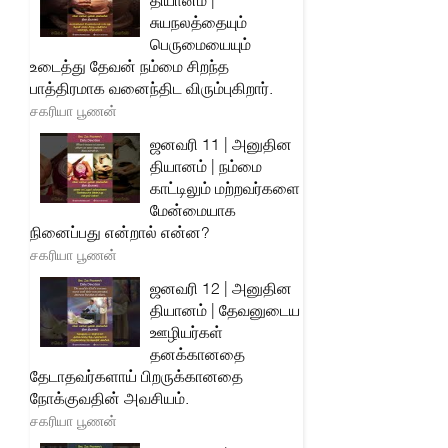
தியானம் |
சுயநலத்தையும்
பெருமையையும்
உடைத்து தேவன் நம்மை சிறந்த
பாத்திரமாக வனைந்திட விரும்புகிறார்.
சகரியா பூணன்
ஜனவரி 11 | அனுதின
தியானம் | நம்மை
காட்டிலும் மற்றவர்களை
மேன்மையாக
நினைப்பது என்றால் என்ன?
சகரியா பூணன்
ஜனவரி 12 | அனுதின
தியானம் | தேவனுடைய
ஊழியர்கள்
தனக்கானதை
தேடாதவர்களாய் பிறருக்கானதை
நோக்குவதின் அவசியம்.
சகரியா பூணன்