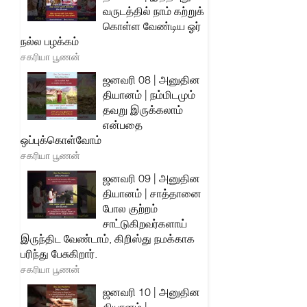
வருடத்தில் நாம் கற்றுக்
கொள்ள வேண்டிய ஓர்
நல்ல பழக்கம்
சகரியா பூணன்
ஜனவரி 08 | அனுதின
தியானம் | நம்மிடமும்
தவறு இருக்கலாம்
என்பதை
ஒப்புக்கொள்வோம்
சகரியா பூணன்
ஜனவரி 09 | அனுதின
தியானம் | சாத்தானை
போல குற்றம்
சாட்டுகிறவர்களாய்
இருந்திட வேண்டாம், கிறிஸ்து நமக்காக
பரிந்து பேசுகிறார்.
சகரியா பூணன்
ஜனவரி 10 | அனுதின