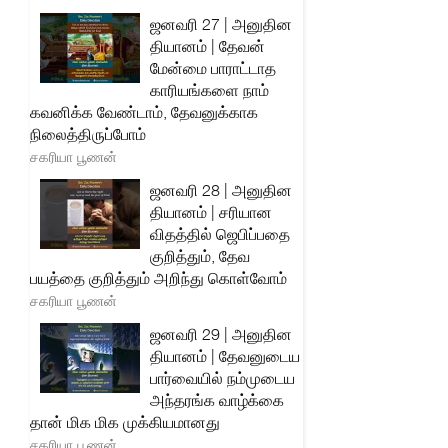
ஜனவரி 27 | அனுதின
தியானம் | தேவன்
மேன்மை பாராட்டாத
காரியங்களை நாம்
கவனிக்க வேண்டாம், தேவனுக்காக
நிலைத்திருப்போம்
சகரியா பூணன்
ஜனவரி 28 | அனுதின
தியானம் | சரியான
விதத்தில் ஜெபிப்பதை
குறித்தும், தேவ
பயத்தை குறித்தும் அறிந்து கொள்வோம்
சகரியா பூணன்
ஜனவரி 29 | அனுதின
தியானம் | தேவனுடைய
பார்வையில் நம்முடைய
அந்தரங்க வாழ்க்கை
தான் மிக மிக முக்கியமானது
சகரியா பூணன்