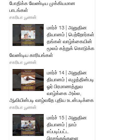
போதிக்க வேண்டிய முக்கியமான
பாடங்கள்
சகரியா பூணன்
மார்ச் 13 | அனுதின
தியானம் | பெற்றோர்கள்
தங்கள் வாழ்க்கையின்
மூலம் கற்றுக் கொடுக்க
வேண்டிய காரியங்கள்
சகரியா பூணன்
மார்ச் 14 | அனுதின
தியானம் | எழுத்தின்படி
ஓர் பிரமாணத்துவ
வாழ்க்கை அல்ல,
ஆவியின்படி வாழ்வதே புதிய உடன்படிக்கை
சகரியா பூணன்
மார்ச் 15 | அனுதின
தியானம் | நாம்
எப்படிப்பட்ட
பிரசங்கங்களை