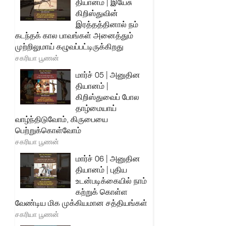
தியானம் | இயேசு
கிறிஸ்துவின்
இரத்தத்தினால் நம்
கடந்தக் கால பாவங்கள் அனைத்தும்
முற்றிலுமாய் கழுவப்பட்டிருக்கிறது
சகரியா பூணன்
மார்ச் 05 | அனுதின
தியானம் |
கிறிஸ்துவைப் போல
தாழ்மையாய்
வாழ்ந்திடுவோம், கிருபையை
பெற்றுக்கொள்வோம்
சகரியா பூணன்
மார்ச் 06 | அனுதின
தியானம் | புதிய
உடன்படிக்கையில் நாம்
கற்றுக் கொள்ள
வேண்டிய மிக முக்கியமான சத்தியங்கள்
சகரியா பூணன்