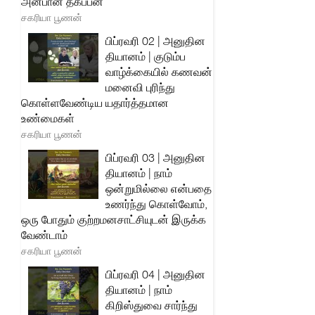
அன்பான தகப்பன்
சகரியா பூணன்
பிப்ரவரி 02 | அனுதின
தியானம் | குடும்ப
வாழ்க்கையில் கணவன்
மனைவி புரிந்து
கொள்ளவேண்டிய யதார்த்தமான
உண்மைகள்
சகரியா பூணன்
பிப்ரவரி 03 | அனுதின
தியானம் | நாம்
ஒன்றுமில்லை என்பதை
உணர்ந்து கொள்வோம்,
ஒரு போதும் குற்றமனசாட்சியுடன் இருக்க
வேண்டாம்
சகரியா பூணன்
பிப்ரவரி 04 | அனுதின
தியானம் | நாம்
கிறிஸ்துவை சார்ந்து