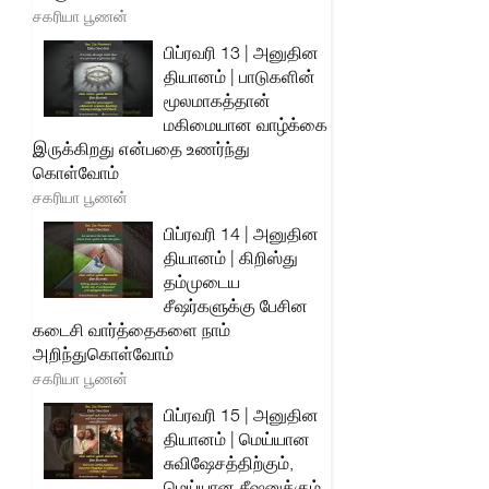
சகரியா பூணன்
பிப்ரவரி 13 | அனுதின
தியானம் | பாடுகளின்
மூலமாகத்தான்
மகிமையான வாழ்க்கை
இருக்கிறது என்பதை உணர்ந்து
கொள்வோம்
சகரியா பூணன்
பிப்ரவரி 14 | அனுதின
தியானம் | கிறிஸ்து
தம்முடைய
சீஷர்களுக்கு பேசின
கடைசி வார்த்தைகளை நாம்
அறிந்துகொள்வோம்
சகரியா பூணன்
பிப்ரவரி 15 | அனுதின
தியானம் | மெய்யான
சுவிஷேசத்திற்கும்,
மெய்யான சீஷனுக்கும்