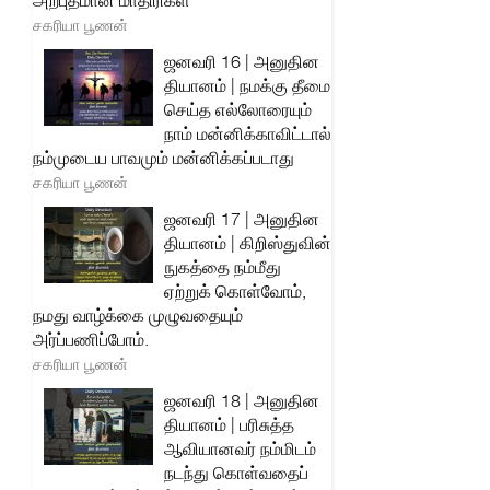
அற்புதமான மாதிரிகள்
சகரியா பூணன்
ஜனவரி 16 | அனுதின
தியானம் | நமக்கு தீமை
செய்த எல்லோரையும்
நாம் மன்னிக்காவிட்டால்
நம்முடைய பாவமும் மன்னிக்கப்படாது
சகரியா பூணன்
ஜனவரி 17 | அனுதின
தியானம் | கிறிஸ்துவின்
நுகத்தை நம்மீது
ஏற்றுக் கொள்வோம்,
நமது வாழ்க்கை முழுவதையும்
அர்ப்பணிப்போம்.
சகரியா பூணன்
ஜனவரி 18 | அனுதின
தியானம் | பரிசுத்த
ஆவியானவர் நம்மிடம்
நடந்து கொள்வதைப்