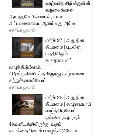
வாழ்வதே கிறிஸ்துவின்
வருகைக்கான
ஆயத்தமே அல்லாமல், கால
அட்டவணையை ஆராய்வது அல்ல
சகரியா பூணன்
மார்ச் 27 | அனுதின
தியானம் | புயலின்
மத்தியிலும்
சமாதானமாய்
வாழ்ந்திடுவோம்,
கிறிஸ்துவினிடத்திலிருந்து தாழ்மையை
கற்றுக்கொள்வோம்
சகரியா பூணன்
மார்ச் 28 | அனுதின
தியானம் | தாழ்மையாய்
வாழ்ந்திடுவோம்
ஒவ்வொரு நாளும்
தேவனிடத்திலிருந்து வரும்
வார்த்தையினால் பிழைத்திடுவோம்