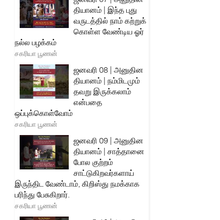
தியானம் | இந்த புது
வருடத்தில் நாம் கற்றுக்
கொள்ள வேண்டிய ஓர்
நல்ல பழக்கம்
சகரியா பூணன்
ஜனவரி 08 | அனுதின
தியானம் | நம்மிடமும்
தவறு இருக்கலாம்
என்பதை
ஒப்புக்கொள்வோம்
சகரியா பூணன்
ஜனவரி 09 | அனுதின
தியானம் | சாத்தானை
போல குற்றம்
சாட்டுகிறவர்களாய்
இருந்திட வேண்டாம், கிறிஸ்து நமக்காக
பரிந்து பேசுகிறார்.
சகரியா பூணன்