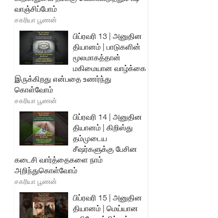
வாஞ்சிப்போம்
சகரியா பூணன்
பிப்ரவரி 13 | அனுதின
தியானம் | பாடுகளின்
மூலமாகத்தான்
மகிமையான வாழ்க்கை
இருக்கிறது என்பதை உணர்ந்து
கொள்வோம்
சகரியா பூணன்
பிப்ரவரி 14 | அனுதின
தியானம் | கிறிஸ்து
தம்முடைய
சீஷர்களுக்கு பேசின
கடைசி வார்த்தைகளை நாம்
அறிந்துகொள்வோம்
சகரியா பூணன்
பிப்ரவரி 15 | அனுதின
தியானம் | மெய்யான