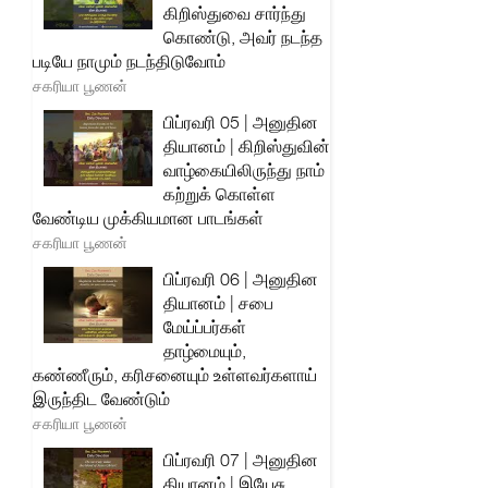
கிறிஸ்துவை சார்ந்து
கொண்டு, அவர் நடந்த
படியே நாமும் நடந்திடுவோம்
சகரியா பூணன்
பிப்ரவரி 05 | அனுதின
தியானம் | கிறிஸ்துவின்
வாழ்கையிலிருந்து நாம்
கற்றுக் கொள்ள
வேண்டிய முக்கியமான பாடங்கள்
சகரியா பூணன்
பிப்ரவரி 06 | அனுதின
தியானம் | சபை
மேய்ப்பர்கள்
தாழ்மையும்,
கண்ணீரும், கரிசனையும் உள்ளவர்களாய்
இருந்திட வேண்டும்
சகரியா பூணன்
பிப்ரவரி 07 | அனுதின
தியானம் | இயேசு