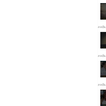
சகரி
சகரி
சகரி