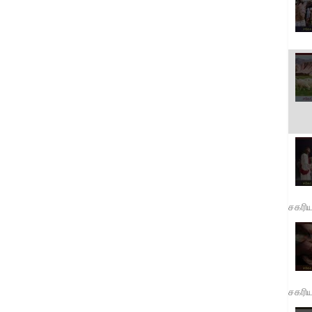
சகரி
சகரி