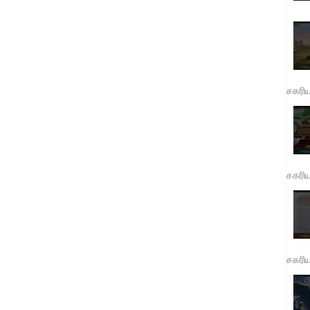
சகரி
சகரி
சகரி