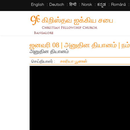
English
Deutsch
हिन्दी
Norsk
ಕನ್ನಡ
Română
கிறிஸ்தவ ஐக்கிய சபை
Christian Fellowship Church,
Bangalore
ஜனவரி 08 | அனுதின தியானம் | நம்
அனுதின தியானம்
சகரியா பூணன்
செய்தியாளர் :