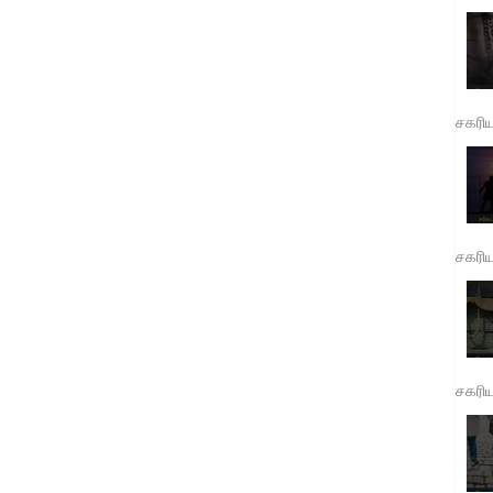
சகரி
சகரி
சகரி