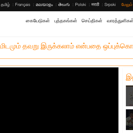
தமிழ்
Français
മലയാളം
తెలుగు
Polski
मराठी
Srpski
மேலும
கையேடுகள்
புத்தகங்கள்
செய்திகள்
வாரத்துளிகள
மிடமும் தவறு இருக்கலாம் என்பதை ஒப்புக்கொ
இ