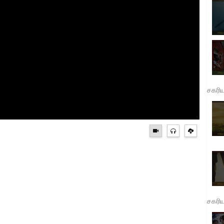
சகரி
சகரி