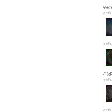
கொள
சகரி
சகரி
சிந்த
சகரி
சகரி