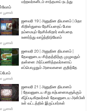
மற்றவர்களிடம் சாந்தமாய் நடந்து
்வோம்
யா பூணன்
ஜனவரி 19 | அனுதின தியானம் | பிதா
கிறிஸ்துவை நேசிப்பதைப் போல
நம்மையும் நேசிக்கிறார் என்பதை
உணர்ந்து வாழ்ந்திடுவோம்
யா பூணன்
ஜனவரி 20 | அனுதின தியானம் |
தேவனுடைய சித்தத்திற்கு முழுவதும்
தன்னை அர்ப்பணித்தவர்களாய்
எப்பொழுதும் அவைகளை குறித்தே
ிப்போம்
யா பூணன்
ஜனவரி 21 | அனுதின தியானம்
| தேவனுடைய சிறு கற்பனைகளுக்கும்
கீழ்ப்படிகிறவர்கள் தேவனுடைய அன்பின்
உள் வட்டத்தில் இருப்பார்கள்
யா பூணன்