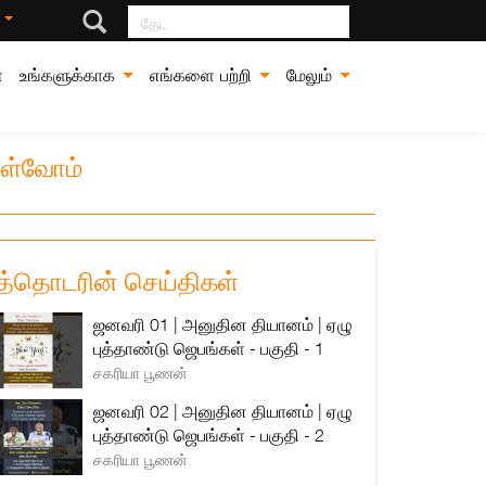
தேட
்
்
உங்களுக்காக
எங்களை பற்றி
மேலும்
ள்வோம்
த்தொடரின் செய்திகள்
ஜனவரி 01 | அனுதின தியானம் | ஏழு
புத்தாண்டு ஜெபங்கள் - பகுதி - 1
சகரியா பூணன்
ஜனவரி 02 | அனுதின தியானம் | ஏழு
புத்தாண்டு ஜெபங்கள் - பகுதி - 2
சகரியா பூணன்