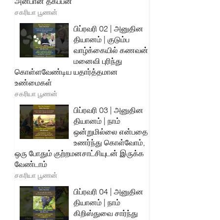
அன்பான தகப்பன்
சகரியா பூணன்
பிப்ரவரி 02 | அனுதின
தியானம் | குடும்ப
வாழ்க்கையில் கணவன்
மனைவி புரிந்து
கொள்ளவேண்டிய யதார்த்தமான
உண்மைகள்
சகரியா பூணன்
பிப்ரவரி 03 | அனுதின
தியானம் | நாம்
ஒன்றுமில்லை என்பதை
உணர்ந்து கொள்வோம்,
ஒரு போதும் குற்றமனசாட்சியுடன் இருக்க
வேண்டாம்
சகரியா பூணன்
பிப்ரவரி 04 | அனுதின
தியானம் | நாம்
கிறிஸ்துவை சார்ந்து