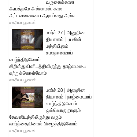
வருகைக்கான
ஆயத்தமே அல்லாமல், கால
அட்டவணையை ஆராய்வது அல்ல
சகரியா பூணன்
மார்ச் 27 | அனுதின
தியானம் | புயலின்
மத்தியிலும்
சமாதானமாய்
வாழ்ந்திடுவோம்,
கிறிஸ்துவினிடத்திலிருந்து தாழ்மையை
கற்றுக்கொள்வோம்
சகரியா பூணன்
மார்ச் 28 | அனுதின
தியானம் | தாழ்மையாய்
வாழ்ந்திடுவோம்
ஒவ்வொரு நாளும்
தேவனிடத்திலிருந்து வரும்
வார்த்தையினால் பிழைத்திடுவோம்
சகரியா பூணன்