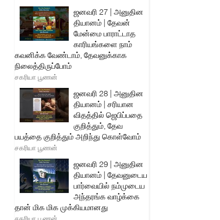
ஜனவரி 27 | அனுதின
தியானம் | தேவன்
மேன்மை பாராட்டாத
காரியங்களை நாம்
கவனிக்க வேண்டாம், தேவனுக்காக
நிலைத்திருப்போம்
சகரியா பூணன்
ஜனவரி 28 | அனுதின
தியானம் | சரியான
விதத்தில் ஜெபிப்பதை
குறித்தும், தேவ
பயத்தை குறித்தும் அறிந்து கொள்வோம்
சகரியா பூணன்
ஜனவரி 29 | அனுதின
தியானம் | தேவனுடைய
பார்வையில் நம்முடைய
அந்தரங்க வாழ்க்கை
தான் மிக மிக முக்கியமானது
சகரியா பூணன்