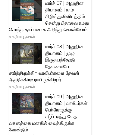
மார்ச் 07 | அனுதின
தியானம் | நாம்
கிறிஸ்துவினிடத்தில்
சென்று பிதாவை நமது
சொந்த தகப்பனாக அறிந்து கொள்வோம்
சகரியா பூணன்
மார்ச் 08 | அனுதின
தியானம் | முழு
இருதயத்தோடு
தேவனையே
சார்ந்திருக்கிற வாலிபர்களை தேவன்
ஆதரிக்கிறவராயிருக்கிறார்
சகரியா பூணன்
மார்ச் 09 | அனுதின
தியானம் | வாலிபர்கள்
பெற்றோருக்கு
கீழ்ப்படிந்து வேத
வசனத்தை மனதில் வைத்திருக்க
வேண்டும்