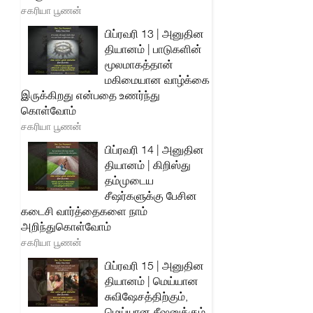
சகரியா பூணன்
பிப்ரவரி 13 | அனுதின
தியானம் | பாடுகளின்
மூலமாகத்தான்
மகிமையான வாழ்க்கை
இருக்கிறது என்பதை உணர்ந்து
கொள்வோம்
சகரியா பூணன்
பிப்ரவரி 14 | அனுதின
தியானம் | கிறிஸ்து
தம்முடைய
சீஷர்களுக்கு பேசின
கடைசி வார்த்தைகளை நாம்
அறிந்துகொள்வோம்
சகரியா பூணன்
பிப்ரவரி 15 | அனுதின
தியானம் | மெய்யான
சுவிஷேசத்திற்கும்,
மெய்யான சீஷனுக்கும்