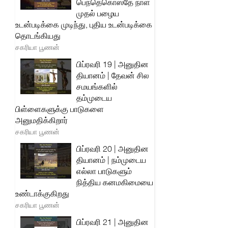
பெந்தெகொஸ்தே நாள்
முதல் பழைய
உடன்படிக்கை முடிந்து, புதிய உடன்படிக்கை
தொடங்கியது
சகரியா பூணன்
பிப்ரவரி 19 | அனுதின
தியானம் | தேவன் சில
சமயங்களில்
தம்முடைய
பிள்ளைகளுக்கு பாடுகளை
அனுமதிக்கிறார்
சகரியா பூணன்
பிப்ரவரி 20 | அனுதின
தியானம் | நம்முடைய
எல்லா பாடுகளும்
நித்திய கனமகிமையை
உண்டாக்குகிறது
சகரியா பூணன்
பிப்ரவரி 21 | அனுதின