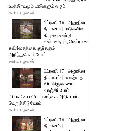
உபத்திரவமும் பாடுகளும் வரும்
சகரியா பூணன்
பிப்ரவரி 16 | அனுதின
தியானம் | பாடுகளில்
கிருபை உண்டு
என்பதையும், மெய்யான
சுவிஷேசத்தை குறித்தும்
அறிந்துகொள்வோம்
சகரியா பூணன்
பிப்ரவரி 17 | அனுதின
தியானம் | பணத்தை
விட கிருபையை
வாஞ்சிப்போம்,
வியாதியை விட பாவத்தை அதிகமாய்
வெறுத்திடுவோம்
சகரியா பூணன்
பிப்ரவரி 18 | அனுதின
தியானம் |