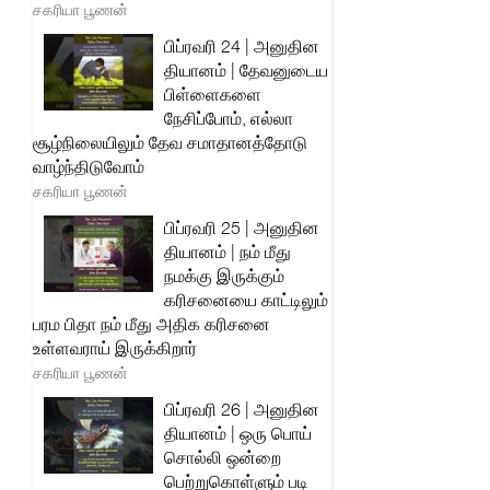
சகரியா பூணன்
பிப்ரவரி 24 | அனுதின
தியானம் | தேவனுடைய
பிள்ளைகளை
நேசிப்போம், எல்லா
சூழ்நிலையிலும் தேவ சமாதானத்தோடு
வாழ்ந்திடுவோம்
சகரியா பூணன்
பிப்ரவரி 25 | அனுதின
தியானம் | நம் மீது
நமக்கு இருக்கும்
கரிசனையை காட்டிலும்
பரம பிதா நம் மீது அதிக கரிசனை
உள்ளவராய் இருக்கிறார்
சகரியா பூணன்
பிப்ரவரி 26 | அனுதின
தியானம் | ஒரு பொய்
சொல்லி ஒன்றை
பெற்றுகொள்ளும் படி