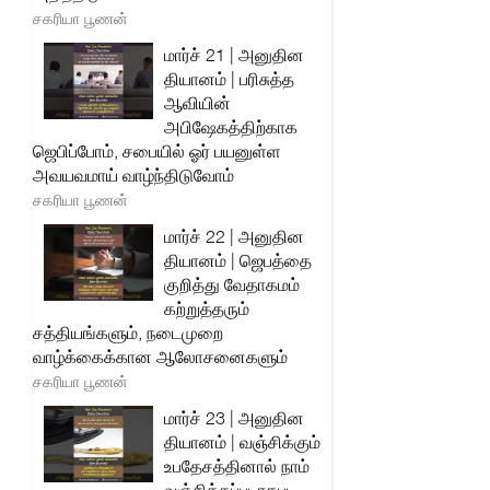
சகரியா பூணன்
மார்ச் 21 | அனுதின
தியானம் | பரிசுத்த
ஆவியின்
அபிஷேகத்திற்காக
ஜெபிப்போம், சபையில் ஓர் பயனுள்ள
அவயவமாய் வாழ்ந்திடுவோம்
சகரியா பூணன்
மார்ச் 22 | அனுதின
தியானம் | ஜெபத்தை
குறித்து வேதாகமம்
கற்றுத்தரும்
சத்தியங்களும், நடைமுறை
வாழ்க்கைக்கான ஆலோசனைகளும்
சகரியா பூணன்
மார்ச் 23 | அனுதின
தியானம் | வஞ்சிக்கும்
உபதேசத்தினால் நாம்