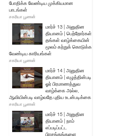
போதிக்க வேண்டிய முக்கியமான
பாடங்கள்
சகரியா பூணன்
மார்ச் 13 | அனுதின
தியானம் | பெற்றோர்கள்
தங்கள் வாழ்க்கையின்
மூலம் கற்றுக் கொடுக்க
வேண்டிய காரியங்கள்
சகரியா பூணன்
மார்ச் 14 | அனுதின
தியானம் | எழுத்தின்படி
ஓர் பிரமாணத்துவ
வாழ்க்கை அல்ல,
ஆவியின்படி வாழ்வதே புதிய உடன்படிக்கை
சகரியா பூணன்
மார்ச் 15 | அனுதின
தியானம் | நாம்
எப்படிப்பட்ட
பிரசங்கங்களை