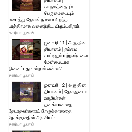
தியானம் |
சுயநலத்தையும்
பெருமையையும்
உடைத்து தேவன் நம்மை சிறந்த
பாத்திரமாக வனைந்திட விரும்புகிறார்.
சகரியா பூணன்
ஜனவரி 11 | அனுதின
தியானம் | நம்மை
காட்டிலும் மற்றவர்களை
மேன்மையாக
நினைப்பது என்றால் என்ன?
சகரியா பூணன்
ஜனவரி 12 | அனுதின
தியானம் | தேவனுடைய
ஊழியர்கள்
தனக்கானதை
தேடாதவர்களாய் பிறருக்கானதை
நோக்குவதின் அவசியம்.
சகரியா பூணன்