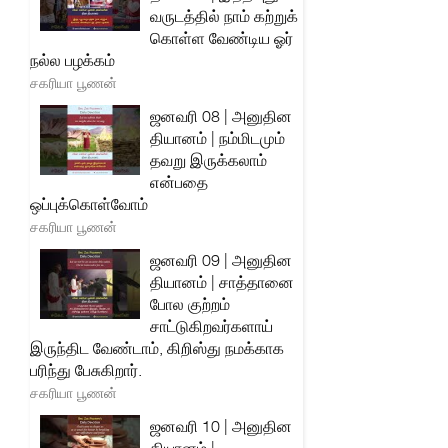
வருடத்தில் நாம் கற்றுக்
கொள்ள வேண்டிய ஓர்
நல்ல பழக்கம்
சகரியா பூணன்
ஜனவரி 08 | அனுதின
தியானம் | நம்மிடமும்
தவறு இருக்கலாம்
என்பதை
ஒப்புக்கொள்வோம்
சகரியா பூணன்
ஜனவரி 09 | அனுதின
தியானம் | சாத்தானை
போல குற்றம்
சாட்டுகிறவர்களாய்
இருந்திட வேண்டாம், கிறிஸ்து நமக்காக
பரிந்து பேசுகிறார்.
சகரியா பூணன்
ஜனவரி 10 | அனுதின