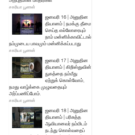
அற்புதமான மாதிரிகள்
சகரியா பூணன்
ஜனவரி 16 | அனுதின
தியானம் | நமக்கு தீமை
செய்த எல்லோரையும்
நாம் மன்னிக்காவிட்டால்
நம்முடைய பாவமும் மன்னிக்கப்படாது
சகரியா பூணன்
ஜனவரி 17 | அனுதின
தியானம் | கிறிஸ்துவின்
நுகத்தை நம்மீது
ஏற்றுக் கொள்வோம்,
நமது வாழ்க்கை முழுவதையும்
அர்ப்பணிப்போம்.
சகரியா பூணன்
ஜனவரி 18 | அனுதின
தியானம் | பரிசுத்த
ஆவியானவர் நம்மிடம்
நடந்து கொள்வதைப்