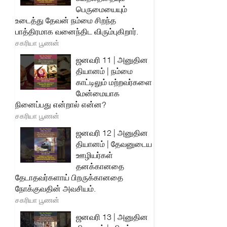
பெருமையையும்
உடைத்து தேவன் நம்மை சிறந்த
பாத்திரமாக வனைந்திட விரும்புகிறார்.
சகரியா பூணன்
ஜனவரி 11 | அனுதின
தியானம் | நம்மை
காட்டிலும் மற்றவர்களை
மேன்மையாக
நினைப்பது என்றால் என்ன?
சகரியா பூணன்
ஜனவரி 12 | அனுதின
தியானம் | தேவனுடைய
ஊழியர்கள்
தனக்கானதை
தேடாதவர்களாய் பிறருக்கானதை
நோக்குவதின் அவசியம்.
சகரியா பூணன்
ஜனவரி 13 | அனுதின