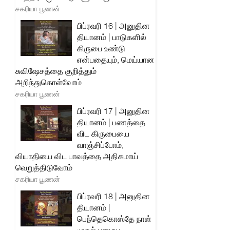
சகரியா பூணன்
பிப்ரவரி 16 | அனுதின
தியானம் | பாடுகளில்
கிருபை உண்டு
என்பதையும், மெய்யான
சுவிஷேசத்தை குறித்தும்
அறிந்துகொள்வோம்
சகரியா பூணன்
பிப்ரவரி 17 | அனுதின
தியானம் | பணத்தை
விட கிருபையை
வாஞ்சிப்போம்,
வியாதியை விட பாவத்தை அதிகமாய்
வெறுத்திடுவோம்
சகரியா பூணன்
பிப்ரவரி 18 | அனுதின
தியானம் |
பெந்தெகொஸ்தே நாள்