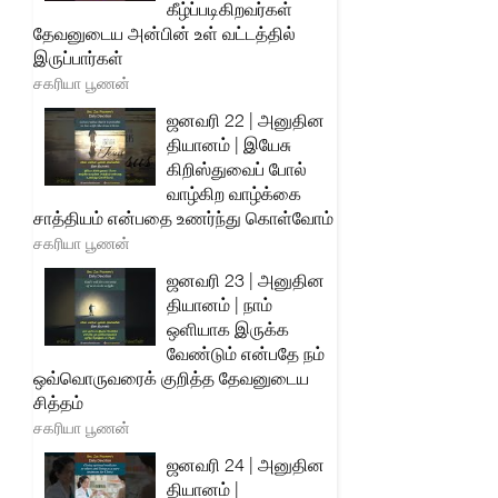
கீழ்ப்படிகிறவர்கள்
தேவனுடைய அன்பின் உள் வட்டத்தில்
இருப்பார்கள்
சகரியா பூணன்
ஜனவரி 22 | அனுதின
தியானம் | இயேசு
கிறிஸ்துவைப் போல்
வாழ்கிற வாழ்க்கை
சாத்தியம் என்பதை உணர்ந்து கொள்வோம்
சகரியா பூணன்
ஜனவரி 23 | அனுதின
தியானம் | நாம்
ஒளியாக இருக்க
வேண்டும் என்பதே நம்
ஒவ்வொருவரைக் குறித்த தேவனுடைய
சித்தம்
சகரியா பூணன்
ஜனவரி 24 | அனுதின
தியானம் |