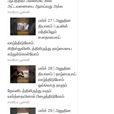
ஆயத்தமே அல்லாமல், கால
அட்டவணையை ஆராய்வது அல்ல
சகரியா பூணன்
மார்ச் 27 | அனுதின
தியானம் | புயலின்
மத்தியிலும்
சமாதானமாய்
வாழ்ந்திடுவோம்,
கிறிஸ்துவினிடத்திலிருந்து தாழ்மையை
கற்றுக்கொள்வோம்
சகரியா பூணன்
மார்ச் 28 | அனுதின
தியானம் | தாழ்மையாய்
வாழ்ந்திடுவோம்
ஒவ்வொரு நாளும்
தேவனிடத்திலிருந்து வரும்
வார்த்தையினால் பிழைத்திடுவோம்
சகரியா பூணன்
மார்ச் 29 | அனுதின