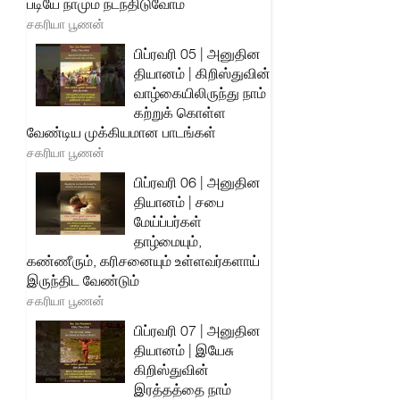
படியே நாமும் நடந்திடுவோம்
சகரியா பூணன்
பிப்ரவரி 05 | அனுதின
தியானம் | கிறிஸ்துவின்
வாழ்கையிலிருந்து நாம்
கற்றுக் கொள்ள
வேண்டிய முக்கியமான பாடங்கள்
சகரியா பூணன்
பிப்ரவரி 06 | அனுதின
தியானம் | சபை
மேய்ப்பர்கள்
தாழ்மையும்,
கண்ணீரும், கரிசனையும் உள்ளவர்களாய்
இருந்திட வேண்டும்
சகரியா பூணன்
பிப்ரவரி 07 | அனுதின
தியானம் | இயேசு
கிறிஸ்துவின்
இரத்தத்தை நாம்