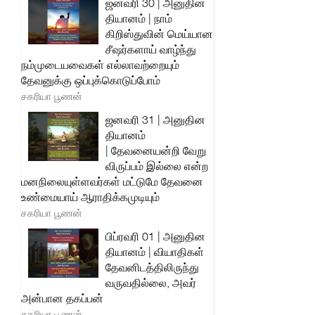
ஜனவரி 30 | அனுதின
தியானம் | நாம்
கிறிஸ்துவின் மெய்யான
சீஷர்களாய் வாழ்ந்து
நம்முடையவைகள் எல்லாவற்றையும்
தேவனுக்கு ஒப்புக்கொடுப்போம்
சகரியா பூணன்
ஜனவரி 31 | அனுதின
தியானம்
| தேவனையன்றி வேறு
விருப்பம் இல்லை என்ற
மனநிலையுள்ளவர்கள் மட்டுமே தேவனை
உண்மையாய் ஆராதிக்கமுடியும்
சகரியா பூணன்
பிப்ரவரி 01 | அனுதின
தியானம் | வியாதிகள்
தேவனிடத்திலிருந்து
வருவதில்லை, அவர்
அன்பான தகப்பன்
சகரியா பூணன்