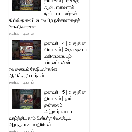
தியானம் | பரிசுத்த
ஆவியானவரால்
நிரப்பப்பட்டவர்கள்
கிறிஸ்துவைப் போல பிறருக்கானதைத்
தேடிடுவார்கள்
சகரியா பூணன்
ஜனவரி 14 | அனுதின
தியானம் | தேவனுடைய
மகிமையையும்
மற்றவர்களின்
நலனையும் தேடுபவர்களே
ஆவிக்குரியவர்கள்
சகரியா பூணன்
ஜனவரி 15 | அனுதின
தியானம் | நாம்
தன்னலம்
அற்றவர்களாய்
வாழ்ந்திட நாம் பின்பற்ற வேண்டிய
அற்புதமான மாதிரிகள்
சகரியா பூணன்