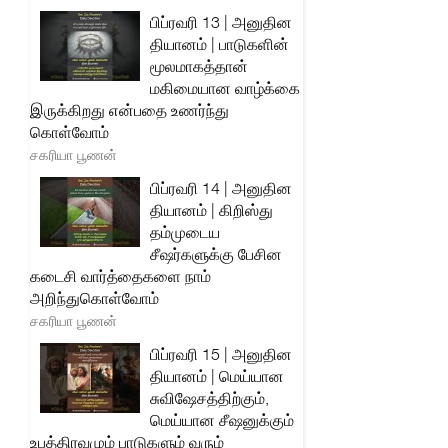
பிப்ரவரி 13 | அனுதின
தியானம் | பாடுகளின்
மூலமாகத்தான்
மகிமையான வாழ்க்கை
இருக்கிறது என்பதை உணர்ந்து
கொள்வோம்
சகரியா பூணன்
பிப்ரவரி 14 | அனுதின
தியானம் | கிறிஸ்து
தம்முடைய
சீஷர்களுக்கு பேசின
கடைசி வார்த்தைகளை நாம்
அறிந்துகொள்வோம்
சகரியா பூணன்
பிப்ரவரி 15 | அனுதின
தியானம் | மெய்யான
சுவிஷேசத்திற்கும்,
மெய்யான சீஷனுக்கும்
உபத்திரவமும் பாடுகளும் வரும்