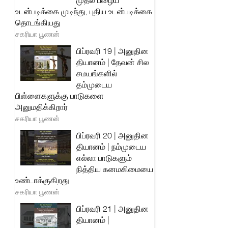
முதல் பழைய
உடன்படிக்கை முடிந்து, புதிய உடன்படிக்கை
தொடங்கியது
சகரியா பூணன்
பிப்ரவரி 19 | அனுதின
தியானம் | தேவன் சில
சமயங்களில்
தம்முடைய
பிள்ளைகளுக்கு பாடுகளை
அனுமதிக்கிறார்
சகரியா பூணன்
பிப்ரவரி 20 | அனுதின
தியானம் | நம்முடைய
எல்லா பாடுகளும்
நித்திய கனமகிமையை
உண்டாக்குகிறது
சகரியா பூணன்
பிப்ரவரி 21 | அனுதின
தியானம் |