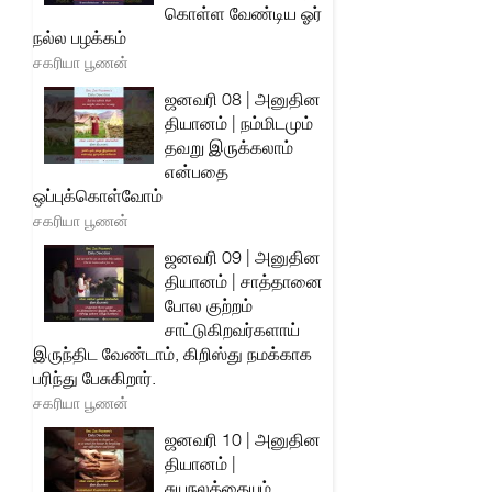
கொள்ள வேண்டிய ஓர்
நல்ல பழக்கம்
சகரியா பூணன்
ஜனவரி 08 | அனுதின
தியானம் | நம்மிடமும்
தவறு இருக்கலாம்
என்பதை
ஒப்புக்கொள்வோம்
சகரியா பூணன்
ஜனவரி 09 | அனுதின
தியானம் | சாத்தானை
போல குற்றம்
சாட்டுகிறவர்களாய்
இருந்திட வேண்டாம், கிறிஸ்து நமக்காக
பரிந்து பேசுகிறார்.
சகரியா பூணன்
ஜனவரி 10 | அனுதின
தியானம் |
சுயநலத்தையும்