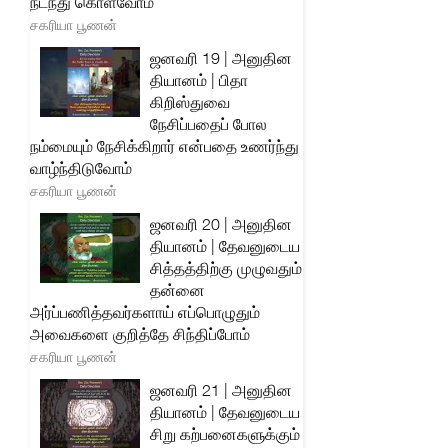
நடந்து கொள்வோம்
சகரியா பூணன்
ஜனவரி 19 | அனுதின
தியானம் | பிதா
கிறிஸ்துவை
நேசிப்பதைப் போல
நம்மையும் நேசிக்கிறார் என்பதை உணர்ந்து
வாழ்ந்திடுவோம்
சகரியா பூணன்
ஜனவரி 20 | அனுதின
தியானம் | தேவனுடைய
சித்தத்திற்கு முழுவதும்
தன்னை
அர்ப்பணித்தவர்களாய் எப்பொழுதும்
அவைகளை குறித்தே சிந்திப்போம்
சகரியா பூணன்
ஜனவரி 21 | அனுதின
தியானம் | தேவனுடைய
சிறு கற்பனைகளுக்கும்