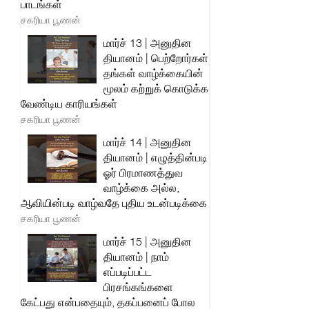
பாடங்கள்
சகரியா பூணன்
மார்ச் 13 | அனுதின
தியானம் | பெற்றோர்கள்
தங்கள் வாழ்க்கையின்
மூலம் கற்றுக் கொடுக்க
வேண்டிய காரியங்கள்
சகரியா பூணன்
மார்ச் 14 | அனுதின
தியானம் | எழுத்தின்படி
ஓர் பிரமாணத்துவ
வாழ்க்கை அல்ல,
ஆவியின்படி வாழ்வதே புதிய உடன்படிக்கை
சகரியா பூணன்
மார்ச் 15 | அனுதின
தியானம் | நாம்
எப்படிப்பட்ட
பிரசங்கங்களை
கேட்பது என்பதையும், தகப்பனைப் போல