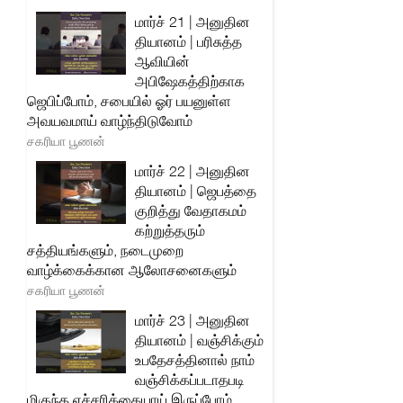
மார்ச் 21 | அனுதின
தியானம் | பரிசுத்த
ஆவியின்
அபிஷேகத்திற்காக
ஜெபிப்போம், சபையில் ஓர் பயனுள்ள
அவயவமாய் வாழ்ந்திடுவோம்
சகரியா பூணன்
மார்ச் 22 | அனுதின
தியானம் | ஜெபத்தை
குறித்து வேதாகமம்
கற்றுத்தரும்
சத்தியங்களும், நடைமுறை
வாழ்க்கைக்கான ஆலோசனைகளும்
சகரியா பூணன்
மார்ச் 23 | அனுதின
தியானம் | வஞ்சிக்கும்
உபதேசத்தினால் நாம்
வஞ்சிக்கப்படாதபடி
மிகுந்த எச்சரிக்கையாய் இருப்போம்