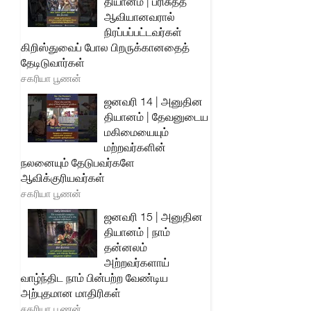
தியானம் | பரிசுத்த
ஆவியானவரால்
நிரப்பப்பட்டவர்கள்
கிறிஸ்துவைப் போல பிறருக்கானதைத்
தேடிடுவார்கள்
சகரியா பூணன்
ஜனவரி 14 | அனுதின
தியானம் | தேவனுடைய
மகிமையையும்
மற்றவர்களின்
நலனையும் தேடுபவர்களே
ஆவிக்குரியவர்கள்
சகரியா பூணன்
ஜனவரி 15 | அனுதின
தியானம் | நாம்
தன்னலம்
அற்றவர்களாய்
வாழ்ந்திட நாம் பின்பற்ற வேண்டிய
அற்புதமான மாதிரிகள்
சகரியா பூணன்