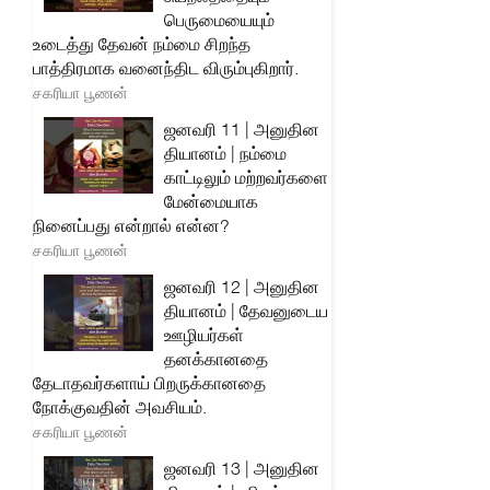
பெருமையையும்
உடைத்து தேவன் நம்மை சிறந்த
பாத்திரமாக வனைந்திட விரும்புகிறார்.
சகரியா பூணன்
ஜனவரி 11 | அனுதின
தியானம் | நம்மை
காட்டிலும் மற்றவர்களை
மேன்மையாக
நினைப்பது என்றால் என்ன?
சகரியா பூணன்
ஜனவரி 12 | அனுதின
தியானம் | தேவனுடைய
ஊழியர்கள்
தனக்கானதை
தேடாதவர்களாய் பிறருக்கானதை
நோக்குவதின் அவசியம்.
சகரியா பூணன்
ஜனவரி 13 | அனுதின