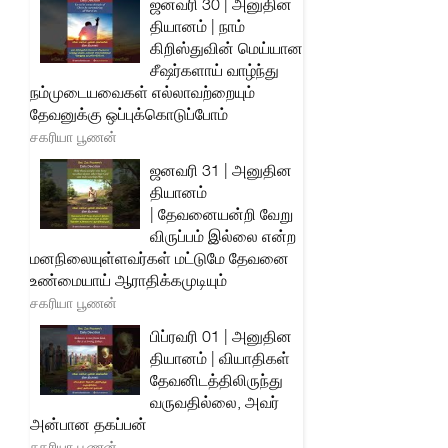
ஜனவரி 30 | அனுதின
தியானம் | நாம்
கிறிஸ்துவின் மெய்யான
சீஷர்களாய் வாழ்ந்து
நம்முடையவைகள் எல்லாவற்றையும்
தேவனுக்கு ஒப்புக்கொடுப்போம்
சகரியா பூணன்
ஜனவரி 31 | அனுதின
தியானம்
| தேவனையன்றி வேறு
விருப்பம் இல்லை என்ற
மனநிலையுள்ளவர்கள் மட்டுமே தேவனை
உண்மையாய் ஆராதிக்கமுடியும்
சகரியா பூணன்
பிப்ரவரி 01 | அனுதின
தியானம் | வியாதிகள்
தேவனிடத்திலிருந்து
வருவதில்லை, அவர்
அன்பான தகப்பன்
சகரியா பூணன்