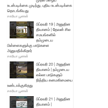
முதல் பழைய
உடன்படிக்கை முடிந்து, புதிய உடன்படிக்கை
தொடங்கியது
சகரியா பூணன்
பிப்ரவரி 19 | அனுதின
தியானம் | தேவன் சில
சமயங்களில்
தம்முடைய
பிள்ளைகளுக்கு பாடுகளை
அனுமதிக்கிறார்
சகரியா பூணன்
பிப்ரவரி 20 | அனுதின
தியானம் | நம்முடைய
எல்லா பாடுகளும்
நித்திய கனமகிமையை
உண்டாக்குகிறது
சகரியா பூணன்
பிப்ரவரி 21 | அனுதின
தியானம் |