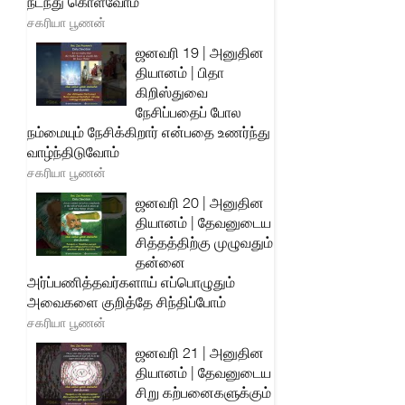
நடந்து கொள்வோம்
சகரியா பூணன்
ஜனவரி 19 | அனுதின
தியானம் | பிதா
கிறிஸ்துவை
நேசிப்பதைப் போல
நம்மையும் நேசிக்கிறார் என்பதை உணர்ந்து
வாழ்ந்திடுவோம்
சகரியா பூணன்
ஜனவரி 20 | அனுதின
தியானம் | தேவனுடைய
சித்தத்திற்கு முழுவதும்
தன்னை
அர்ப்பணித்தவர்களாய் எப்பொழுதும்
அவைகளை குறித்தே சிந்திப்போம்
சகரியா பூணன்
ஜனவரி 21 | அனுதின
தியானம் | தேவனுடைய
சிறு கற்பனைகளுக்கும்