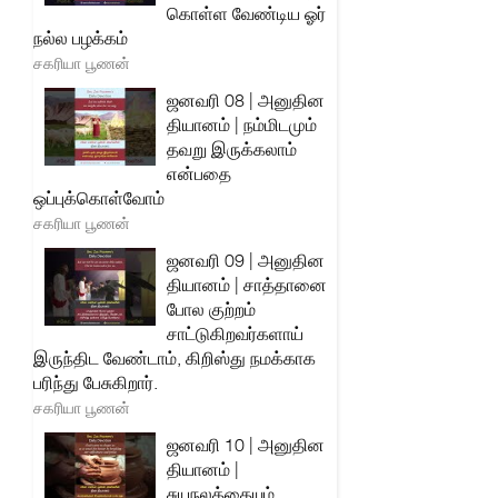
கொள்ள வேண்டிய ஓர்
நல்ல பழக்கம்
சகரியா பூணன்
ஜனவரி 08 | அனுதின
தியானம் | நம்மிடமும்
தவறு இருக்கலாம்
என்பதை
ஒப்புக்கொள்வோம்
சகரியா பூணன்
ஜனவரி 09 | அனுதின
தியானம் | சாத்தானை
போல குற்றம்
சாட்டுகிறவர்களாய்
இருந்திட வேண்டாம், கிறிஸ்து நமக்காக
பரிந்து பேசுகிறார்.
சகரியா பூணன்
ஜனவரி 10 | அனுதின
தியானம் |
சுயநலத்தையும்