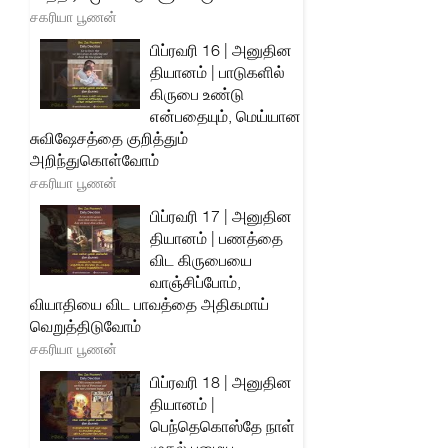
சகரியா பூணன்
பிப்ரவரி 16 | அனுதின
தியானம் | பாடுகளில்
கிருபை உண்டு
என்பதையும், மெய்யான
சுவிஷேசத்தை குறித்தும்
அறிந்துகொள்வோம்
சகரியா பூணன்
பிப்ரவரி 17 | அனுதின
தியானம் | பணத்தை
விட கிருபையை
வாஞ்சிப்போம்,
வியாதியை விட பாவத்தை அதிகமாய்
வெறுத்திடுவோம்
சகரியா பூணன்
பிப்ரவரி 18 | அனுதின
தியானம் |
பெந்தெகொஸ்தே நாள்