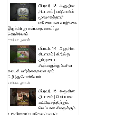
பிப்ரவரி 13 | அனுதின
தியானம் | பாடுகளின்
மூலமாகத்தான்
மகிமையான வாழ்க்கை
இருக்கிறது என்பதை உணர்ந்து
கொள்வோம்
சகரியா பூணன்
பிப்ரவரி 14 | அனுதின
தியானம் | கிறிஸ்து
தம்முடைய
சீஷர்களுக்கு பேசின
கடைசி வார்த்தைகளை நாம்
அறிந்துகொள்வோம்
சகரியா பூணன்
பிப்ரவரி 15 | அனுதின
தியானம் | மெய்யான
சுவிஷேசத்திற்கும்,
மெய்யான சீஷனுக்கும்
உபத்திரவமும் பாடுகளும் வரும்