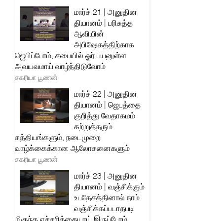
மார்ச் 21 | அனுதின
தியானம் | பரிசுத்த
ஆவியின்
அபிஷேகத்திற்காக
ஜெபிப்போம், சபையில் ஓர் பயனுள்ள
அவயவமாய் வாழ்ந்திடுவோம்
சகரியா பூணன்
மார்ச் 22 | அனுதின
தியானம் | ஜெபத்தை
குறித்து வேதாகமம்
கற்றுத்தரும்
சத்தியங்களும், நடைமுறை
வாழ்க்கைக்கான ஆலோசனைகளும்
சகரியா பூணன்
மார்ச் 23 | அனுதின
தியானம் | வஞ்சிக்கும்
உபதேசத்தினால் நாம்
வஞ்சிக்கப்படாதபடி
மிகுந்த எச்சரிக்கையாய் இருப்போம்