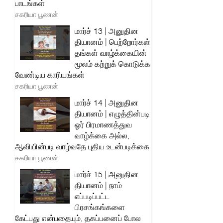
பாடங்கள்
சகரியா பூணன்
மார்ச் 13 | அனுதின
தியானம் | பெற்றோர்கள்
தங்கள் வாழ்க்கையின்
மூலம் கற்றுக் கொடுக்க
வேண்டிய காரியங்கள்
சகரியா பூணன்
மார்ச் 14 | அனுதின
தியானம் | எழுத்தின்படி
ஓர் பிரமாணத்துவ
வாழ்க்கை அல்ல,
ஆவியின்படி வாழ்வதே புதிய உடன்படிக்கை
சகரியா பூணன்
மார்ச் 15 | அனுதின
தியானம் | நாம்
எப்படிப்பட்ட
பிரசங்கங்களை
கேட்பது என்பதையும், தகப்பனைப் போல