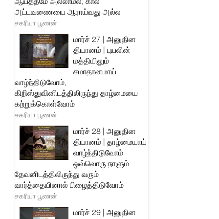
ஆயத்தமே அல்லாமல், கால
அட்டவணையை ஆராய்வது அல்ல
சகரியா பூணன்
மார்ச் 27 | அனுதின
தியானம் | புயலின்
மத்தியிலும்
சமாதானமாய்
வாழ்ந்திடுவோம்,
கிறிஸ்துவினிடத்திலிருந்து தாழ்மையை
கற்றுக்கொள்வோம்
சகரியா பூணன்
மார்ச் 28 | அனுதின
தியானம் | தாழ்மையாய்
வாழ்ந்திடுவோம்
ஒவ்வொரு நாளும்
தேவனிடத்திலிருந்து வரும்
வார்த்தையினால் பிழைத்திடுவோம்
சகரியா பூணன்
மார்ச் 29 | அனுதின