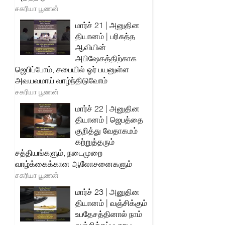
சகரியா பூணன்
மார்ச் 21 | அனுதின
தியானம் | பரிசுத்த
ஆவியின்
அபிஷேகத்திற்காக
ஜெபிப்போம், சபையில் ஓர் பயனுள்ள
அவயவமாய் வாழ்ந்திடுவோம்
சகரியா பூணன்
மார்ச் 22 | அனுதின
தியானம் | ஜெபத்தை
குறித்து வேதாகமம்
கற்றுத்தரும்
சத்தியங்களும், நடைமுறை
வாழ்க்கைக்கான ஆலோசனைகளும்
சகரியா பூணன்
மார்ச் 23 | அனுதின
தியானம் | வஞ்சிக்கும்
உபதேசத்தினால் நாம்