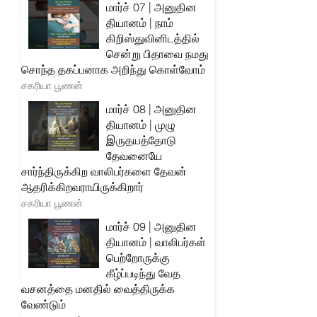
மார்ச் 07 | அனுதின
தியானம் | நாம்
கிறிஸ்துவினிடத்தில்
சென்று பிதாவை நமது
சொந்த தகப்பனாக அறிந்து கொள்வோம்
சகரியா பூணன்
மார்ச் 08 | அனுதின
தியானம் | முழு
இருதயத்தோடு
தேவனையே
சார்ந்திருக்கிற வாலிபர்களை தேவன்
ஆதரிக்கிறவராயிருக்கிறார்
சகரியா பூணன்
மார்ச் 09 | அனுதின
தியானம் | வாலிபர்கள்
பெற்றோருக்கு
கீழ்ப்படிந்து வேத
வசனத்தை மனதில் வைத்திருக்க
வேண்டும்