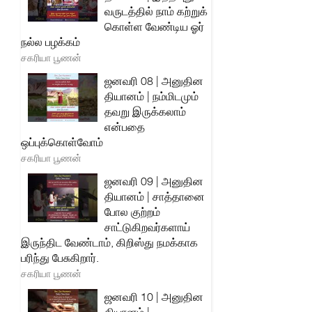
வருடத்தில் நாம் கற்றுக்
கொள்ள வேண்டிய ஓர்
நல்ல பழக்கம்
சகரியா பூணன்
ஜனவரி 08 | அனுதின
தியானம் | நம்மிடமும்
தவறு இருக்கலாம்
என்பதை
ஒப்புக்கொள்வோம்
சகரியா பூணன்
ஜனவரி 09 | அனுதின
தியானம் | சாத்தானை
போல குற்றம்
சாட்டுகிறவர்களாய்
இருந்திட வேண்டாம், கிறிஸ்து நமக்காக
பரிந்து பேசுகிறார்.
சகரியா பூணன்
ஜனவரி 10 | அனுதின