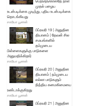
பெந்தெகொஸ்தே நாள்
முதல் பழைய
உடன்படிக்கை முடிந்து, புதிய உடன்படிக்கை
தொடங்கியது
சகரியா பூணன்
பிப்ரவரி 19 | அனுதின
தியானம் | தேவன் சில
சமயங்களில்
தம்முடைய
பிள்ளைகளுக்கு பாடுகளை
அனுமதிக்கிறார்
சகரியா பூணன்
பிப்ரவரி 20 | அனுதின
தியானம் | நம்முடைய
எல்லா பாடுகளும்
நித்திய கனமகிமையை
உண்டாக்குகிறது
சகரியா பூணன்
பிப்ரவரி 21 | அனுதின