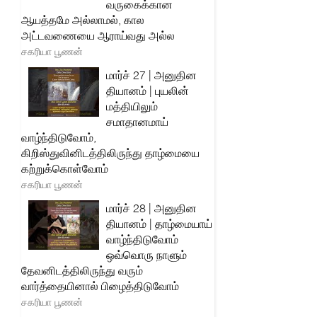
வருகைக்கான
ஆயத்தமே அல்லாமல், கால
அட்டவணையை ஆராய்வது அல்ல
சகரியா பூணன்
மார்ச் 27 | அனுதின
தியானம் | புயலின்
மத்தியிலும்
சமாதானமாய்
வாழ்ந்திடுவோம்,
கிறிஸ்துவினிடத்திலிருந்து தாழ்மையை
கற்றுக்கொள்வோம்
சகரியா பூணன்
மார்ச் 28 | அனுதின
தியானம் | தாழ்மையாய்
வாழ்ந்திடுவோம்
ஒவ்வொரு நாளும்
தேவனிடத்திலிருந்து வரும்
வார்த்தையினால் பிழைத்திடுவோம்
சகரியா பூணன்