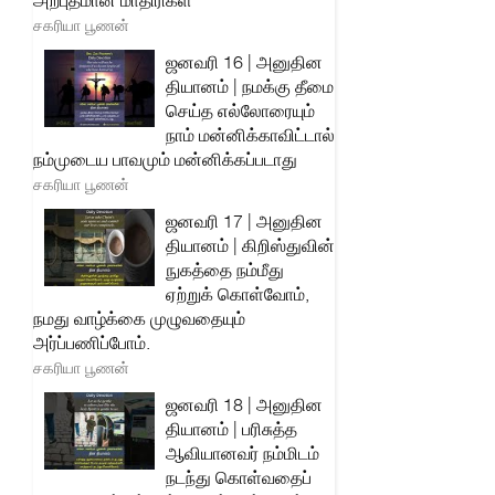
அற்புதமான மாதிரிகள்
சகரியா பூணன்
ஜனவரி 16 | அனுதின
தியானம் | நமக்கு தீமை
செய்த எல்லோரையும்
நாம் மன்னிக்காவிட்டால்
நம்முடைய பாவமும் மன்னிக்கப்படாது
சகரியா பூணன்
ஜனவரி 17 | அனுதின
தியானம் | கிறிஸ்துவின்
நுகத்தை நம்மீது
ஏற்றுக் கொள்வோம்,
நமது வாழ்க்கை முழுவதையும்
அர்ப்பணிப்போம்.
சகரியா பூணன்
ஜனவரி 18 | அனுதின
தியானம் | பரிசுத்த
ஆவியானவர் நம்மிடம்
நடந்து கொள்வதைப்