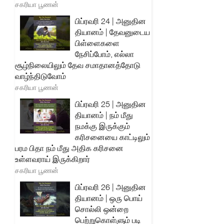
சகரியா பூணன்
பிப்ரவரி 24 | அனுதின
தியானம் | தேவனுடைய
பிள்ளைகளை
நேசிப்போம், எல்லா
சூழ்நிலையிலும் தேவ சமாதானத்தோடு
வாழ்ந்திடுவோம்
சகரியா பூணன்
பிப்ரவரி 25 | அனுதின
தியானம் | நம் மீது
நமக்கு இருக்கும்
கரிசனையை காட்டிலும்
பரம பிதா நம் மீது அதிக கரிசனை
உள்ளவராய் இருக்கிறார்
சகரியா பூணன்
பிப்ரவரி 26 | அனுதின
தியானம் | ஒரு பொய்
சொல்லி ஒன்றை
பெற்றுகொள்ளும் படி