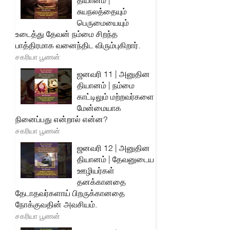
தியானம் |
சுயநலத்தையும்
பெருமையையும்
உடைத்து தேவன் நம்மை சிறந்த
பாத்திரமாக வனைந்திட விரும்புகிறார்.
சகரியா பூணன்
ஜனவரி 11 | அனுதின
தியானம் | நம்மை
காட்டிலும் மற்றவர்களை
மேன்மையாக
நினைப்பது என்றால் என்ன?
சகரியா பூணன்
ஜனவரி 12 | அனுதின
தியானம் | தேவனுடைய
ஊழியர்கள்
தனக்கானதை
தேடாதவர்களாய் பிறருக்கானதை
நோக்குவதின் அவசியம்.
சகரியா பூணன்