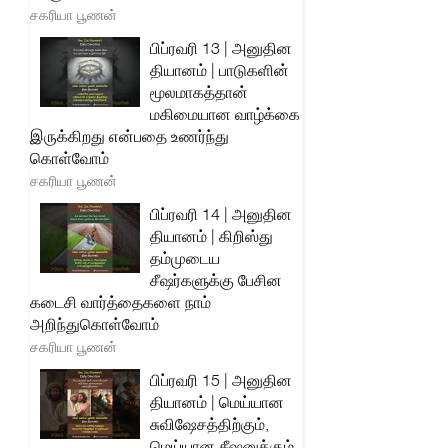
சகரியா பூணன்
பிப்ரவரி 13 | அனுதின
தியானம் | பாடுகளின்
மூலமாகத்தான்
மகிமையான வாழ்க்கை
இருக்கிறது என்பதை உணர்ந்து
கொள்வோம்
சகரியா பூணன்
பிப்ரவரி 14 | அனுதின
தியானம் | கிறிஸ்து
தம்முடைய
சீஷர்களுக்கு பேசின
கடைசி வார்த்தைகளை நாம்
அறிந்துகொள்வோம்
சகரியா பூணன்
பிப்ரவரி 15 | அனுதின
தியானம் | மெய்யான
சுவிஷேசத்திற்கும்,
மெய்யான சீஷனுக்கும்