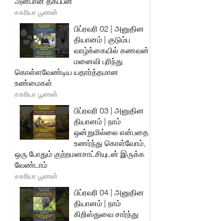
அன்பான தகப்பன்
சகரியா பூணன்
பிப்ரவரி 02 | அனுதின
தியானம் | குடும்ப
வாழ்க்கையில் கணவன்
மனைவி புரிந்து
கொள்ளவேண்டிய யதார்த்தமான
உண்மைகள்
சகரியா பூணன்
பிப்ரவரி 03 | அனுதின
தியானம் | நாம்
ஒன்றுமில்லை என்பதை
உணர்ந்து கொள்வோம்,
ஒரு போதும் குற்றமனசாட்சியுடன் இருக்க
வேண்டாம்
சகரியா பூணன்
பிப்ரவரி 04 | அனுதின
தியானம் | நாம்
கிறிஸ்துவை சார்ந்து