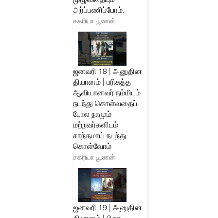
அர்ப்பணிப்போம்.
சகரியா பூணன்
ஜனவரி 18 | அனுதின
தியானம் | பரிசுத்த
ஆவியானவர் நம்மிடம்
நடந்து கொள்வதைப்
போல நாமும்
மற்றவர்களிடம்
சாந்தமாய் நடந்து
கொள்வோம்
சகரியா பூணன்
ஜனவரி 19 | அனுதின