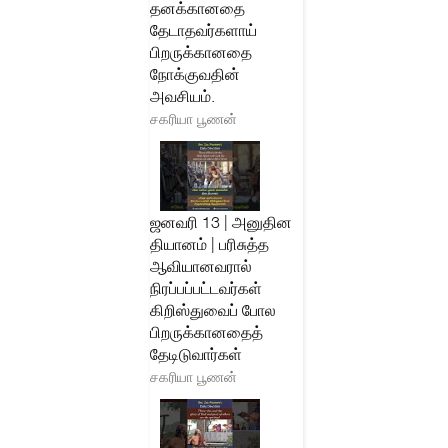
தனக்கானதை
தேடாதவர்களாய்
பிறருக்கானதை
நோக்குவதின்
அவசியம்.
சகரியா பூணன்
ஜனவரி 13 | அனுதின
தியானம் | பரிசுத்த
ஆவியானவரால்
நிரப்பப்பட்டவர்கள்
கிறிஸ்துவைப் போல
பிறருக்கானதைத்
தேடிடுவார்கள்
சகரியா பூணன்