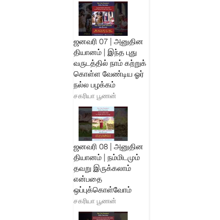
ஜனவரி 07 | அனுதின
தியானம் | இந்த புது
வருடத்தில் நாம் கற்றுக்
கொள்ள வேண்டிய ஓர்
நல்ல பழக்கம்
சகரியா பூணன்
ஜனவரி 08 | அனுதின
தியானம் | நம்மிடமும்
தவறு இருக்கலாம்
என்பதை
ஒப்புக்கொள்வோம்
சகரியா பூணன்