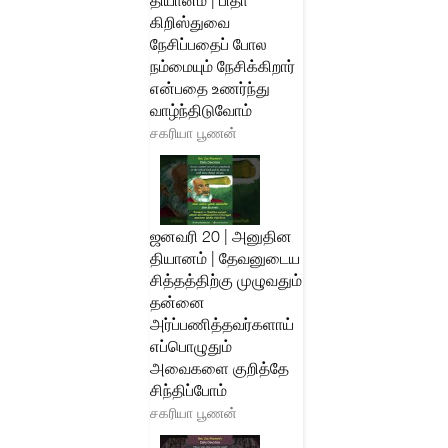
தியானம் | பிதா
கிறிஸ்துவை
நேசிப்பதைப் போல
நம்மையும் நேசிக்கிறார்
என்பதை உணர்ந்து
வாழ்ந்திடுவோம்
சகரியா பூணன்
ஜனவரி 20 | அனுதின
தியானம் | தேவனுடைய
சித்தத்திற்கு முழுவதும்
தன்னை
அர்ப்பணித்தவர்களாய்
எப்பொழுதும்
அவைகளை குறித்தே
சிந்திப்போம்
சகரியா பூணன்