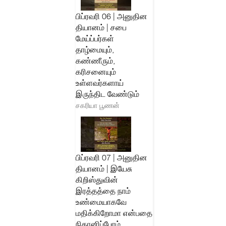
பிப்ரவரி 06 | அனுதின
தியானம் | சபை
மேய்ப்பர்கள்
தாழ்மையும்,
கண்ணீரும்,
கரிசனையும்
உள்ளவர்களாய்
இருந்திட வேண்டும்
சகரியா பூணன்
பிப்ரவரி 07 | அனுதின
தியானம் | இயேசு
கிறிஸ்துவின்
இரத்தத்தை நாம்
உண்மையாகவே
மதிக்கிறோமா என்பதை
நிதானிப்போம்