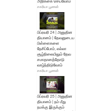
அறிக்கை செய்வோம்
சகரியா பூணன்
பிப்ரவரி 24 | அனுதின
தியானம் | தேவனுடைய
பிள்ளைகளை
நேசிப்போம், எல்லா
சூழ்நிலையிலும் தேவ
சமாதானத்தோடு
வாழ்ந்திடுவோம்
சகரியா பூணன்
பிப்ரவரி 25 | அனுதின
தியானம் | நம் மீது
நமக்கு இருக்கும்