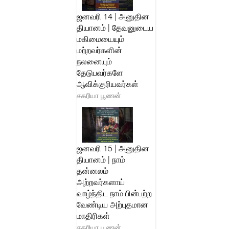
ஜனவரி 14 | அனுதின
தியானம் | தேவனுடைய
மகிமையையும்
மற்றவர்களின்
நலனையும்
தேடுபவர்களே
ஆவிக்குரியவர்கள்
சகரியா பூணன்
ஜனவரி 15 | அனுதின
தியானம் | நாம்
தன்னலம்
அற்றவர்களாய்
வாழ்ந்திட நாம் பின்பற்ற
வேண்டிய அற்புதமான
மாதிரிகள்
சகரியா பூணன்