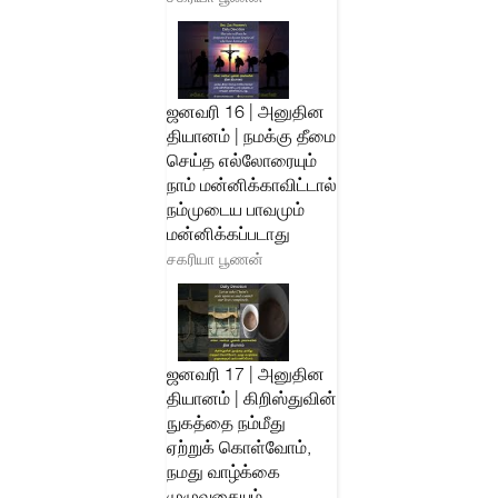
ஜனவரி 16 | அனுதின
தியானம் | நமக்கு தீமை
செய்த எல்லோரையும்
நாம் மன்னிக்காவிட்டால்
நம்முடைய பாவமும்
மன்னிக்கப்படாது
சகரியா பூணன்
ஜனவரி 17 | அனுதின
தியானம் | கிறிஸ்துவின்
நுகத்தை நம்மீது
ஏற்றுக் கொள்வோம்,
நமது வாழ்க்கை
முழுவதையும்