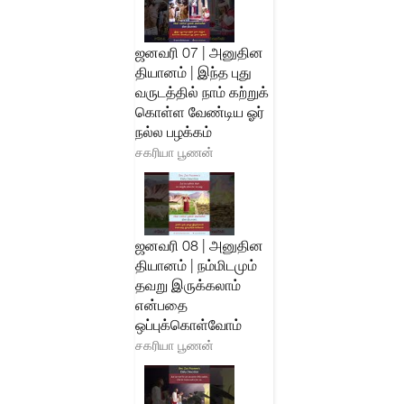
ஜனவரி 07 | அனுதின
தியானம் | இந்த புது
வருடத்தில் நாம் கற்றுக்
கொள்ள வேண்டிய ஓர்
நல்ல பழக்கம்
சகரியா பூணன்
ஜனவரி 08 | அனுதின
தியானம் | நம்மிடமும்
தவறு இருக்கலாம்
என்பதை
ஒப்புக்கொள்வோம்
சகரியா பூணன்