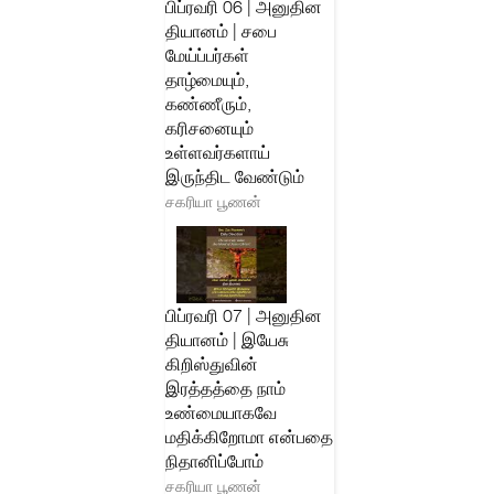
பிப்ரவரி 06 | அனுதின
தியானம் | சபை
மேய்ப்பர்கள்
தாழ்மையும்,
கண்ணீரும்,
கரிசனையும்
உள்ளவர்களாய்
இருந்திட வேண்டும்
சகரியா பூணன்
பிப்ரவரி 07 | அனுதின
தியானம் | இயேசு
கிறிஸ்துவின்
இரத்தத்தை நாம்
உண்மையாகவே
மதிக்கிறோமா என்பதை
நிதானிப்போம்
சகரியா பூணன்