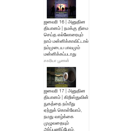
ஜனவரி 16 | அனுதின
தியானம் | நமக்கு தீமை
செய்த எல்லோரையும்
நாம் மன்னிக்காவிட்டால்
நம்முடைய பாவமும்
மன்னிக்கப்படாது
சகரியா பூணன்
ஜனவரி 17 | அனுதின
தியானம் | கிறிஸ்துவின்
நுகத்தை நம்மீது
ஏற்றுக் கொள்வோம்,
நமது வாழ்க்கை
முழுவதையும்
அர்ப்பணிப்போம்.