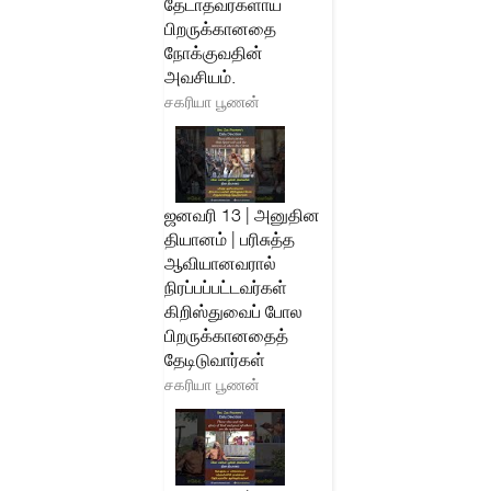
தேடாதவர்களாய்
பிறருக்கானதை
நோக்குவதின்
அவசியம்.
சகரியா பூணன்
ஜனவரி 13 | அனுதின
தியானம் | பரிசுத்த
ஆவியானவரால்
நிரப்பப்பட்டவர்கள்
கிறிஸ்துவைப் போல
பிறருக்கானதைத்
தேடிடுவார்கள்
சகரியா பூணன்