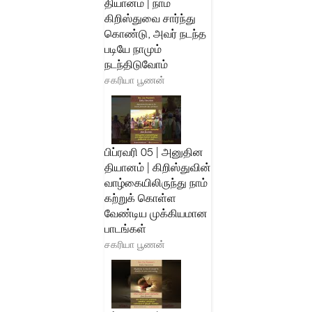
தியானம் | நாம்
கிறிஸ்துவை சார்ந்து
கொண்டு, அவர் நடந்த
படியே நாமும்
நடந்திடுவோம்
சகரியா பூணன்
பிப்ரவரி 05 | அனுதின
தியானம் | கிறிஸ்துவின்
வாழ்கையிலிருந்து நாம்
கற்றுக் கொள்ள
வேண்டிய முக்கியமான
பாடங்கள்
சகரியா பூணன்