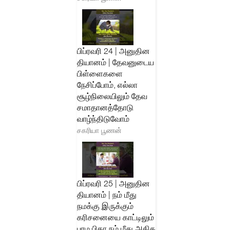
பிப்ரவரி 24 | அனுதின
தியானம் | தேவனுடைய
பிள்ளைகளை
நேசிப்போம், எல்லா
சூழ்நிலையிலும் தேவ
சமாதானத்தோடு
வாழ்ந்திடுவோம்
சகரியா பூணன்
பிப்ரவரி 25 | அனுதின
தியானம் | நம் மீது
நமக்கு இருக்கும்
கரிசனையை காட்டிலும்
பரம பிதா நம் மீது அதிக