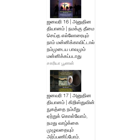
ஜனவரி 16 | அனுதின
தியானம் | நமக்கு தீமை
செய்த எல்லோரையும்
நாம் மன்னிக்காவிட்டால்
நம்முடைய பாவமும்
மன்னிக்கப்படாது
சகரியா பூணன்
ஜனவரி 17 | அனுதின
தியானம் | கிறிஸ்துவின்
நுகத்தை நம்மீது
ஏற்றுக் கொள்வோம்,
நமது வாழ்க்கை
முழுவதையும்
அர்ப்பணிப்போம்.