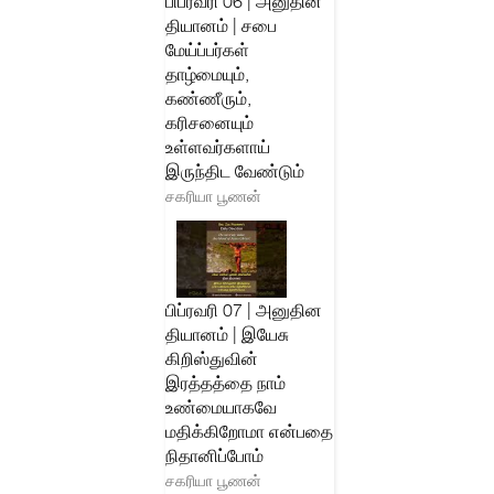
பிப்ரவரி 06 | அனுதின
தியானம் | சபை
மேய்ப்பர்கள்
தாழ்மையும்,
கண்ணீரும்,
கரிசனையும்
உள்ளவர்களாய்
இருந்திட வேண்டும்
சகரியா பூணன்
பிப்ரவரி 07 | அனுதின
தியானம் | இயேசு
கிறிஸ்துவின்
இரத்தத்தை நாம்
உண்மையாகவே
மதிக்கிறோமா என்பதை
நிதானிப்போம்
சகரியா பூணன்