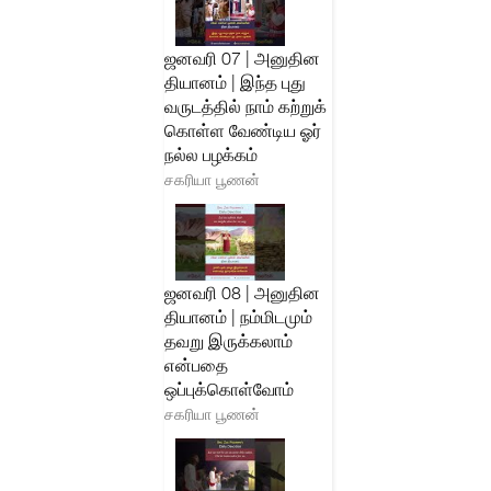
ஜனவரி 07 | அனுதின
தியானம் | இந்த புது
வருடத்தில் நாம் கற்றுக்
கொள்ள வேண்டிய ஓர்
நல்ல பழக்கம்
சகரியா பூணன்
ஜனவரி 08 | அனுதின
தியானம் | நம்மிடமும்
தவறு இருக்கலாம்
என்பதை
ஒப்புக்கொள்வோம்
சகரியா பூணன்