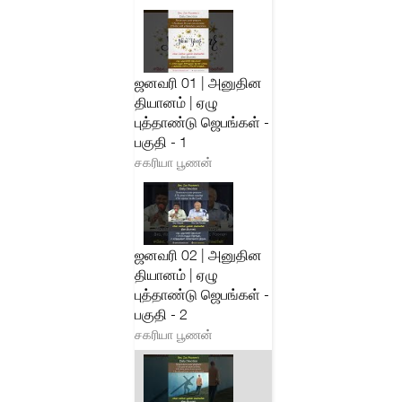
ஜனவரி 01 | அனுதின
தியானம் | ஏழு
புத்தாண்டு ஜெபங்கள் -
பகுதி - 1
சகரியா பூணன்
ஜனவரி 02 | அனுதின
தியானம் | ஏழு
புத்தாண்டு ஜெபங்கள் -
பகுதி - 2
சகரியா பூணன்