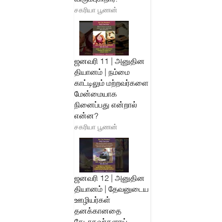
சகரியா பூணன்
ஜனவரி 11 | அனுதின
தியானம் | நம்மை
காட்டிலும் மற்றவர்களை
மேன்மையாக
நினைப்பது என்றால்
என்ன?
சகரியா பூணன்
ஜனவரி 12 | அனுதின
தியானம் | தேவனுடைய
ஊழியர்கள்
தனக்கானதை
தேடாதவர்களாய்