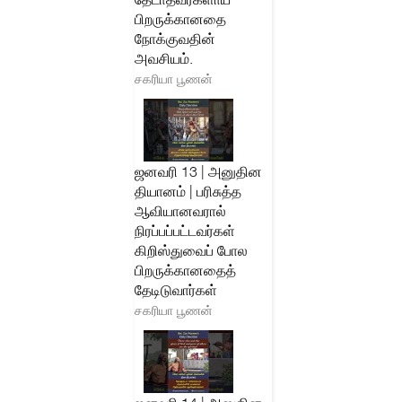
பிறருக்கானதை
நோக்குவதின்
அவசியம்.
சகரியா பூணன்
ஜனவரி 13 | அனுதின
தியானம் | பரிசுத்த
ஆவியானவரால்
நிரப்பப்பட்டவர்கள்
கிறிஸ்துவைப் போல
பிறருக்கானதைத்
தேடிடுவார்கள்
சகரியா பூணன்