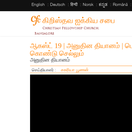
English
Deutsch
हिन्दी
Norsk
ಕನ್ನಡ
Română
கிறிஸ்தவ ஐக்கிய சபை
Christian Fellowship Church,
Bangalore
ஆகஸ்ட் 19 | அனுதின தியானம் | ப
கொண்டு செல்லும்
அனுதின தியானம்
சகரியா பூணன்
செய்தியாளர் :