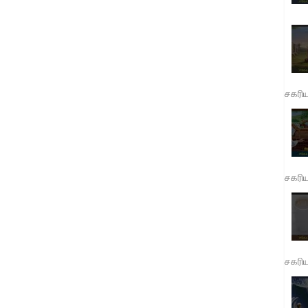
சகரி
சகரி
சகரி