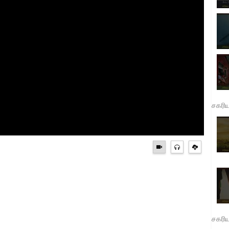
சகரி
சகரி