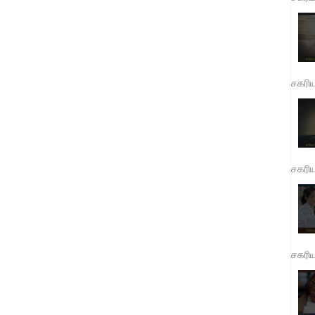
சகரி
சகரி
சகரி