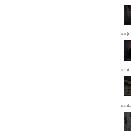
சகரி
சகரி
சகரி