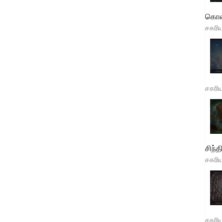
கொள
சகரி
சகரி
சிந்த
சகரி
சகரி