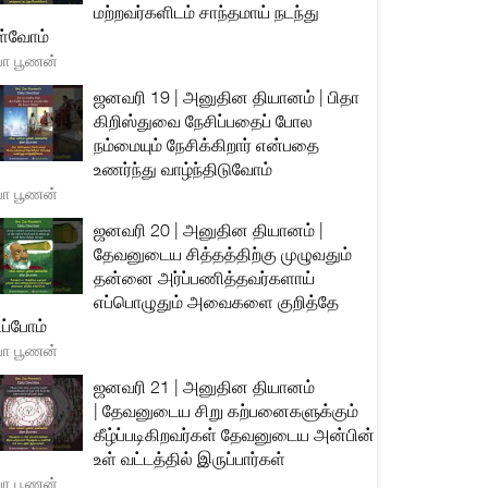
மற்றவர்களிடம் சாந்தமாய் நடந்து
்வோம்
யா பூணன்
ஜனவரி 19 | அனுதின தியானம் | பிதா
கிறிஸ்துவை நேசிப்பதைப் போல
நம்மையும் நேசிக்கிறார் என்பதை
உணர்ந்து வாழ்ந்திடுவோம்
யா பூணன்
ஜனவரி 20 | அனுதின தியானம் |
தேவனுடைய சித்தத்திற்கு முழுவதும்
தன்னை அர்ப்பணித்தவர்களாய்
எப்பொழுதும் அவைகளை குறித்தே
ிப்போம்
யா பூணன்
ஜனவரி 21 | அனுதின தியானம்
| தேவனுடைய சிறு கற்பனைகளுக்கும்
கீழ்ப்படிகிறவர்கள் தேவனுடைய அன்பின்
உள் வட்டத்தில் இருப்பார்கள்
யா பூணன்