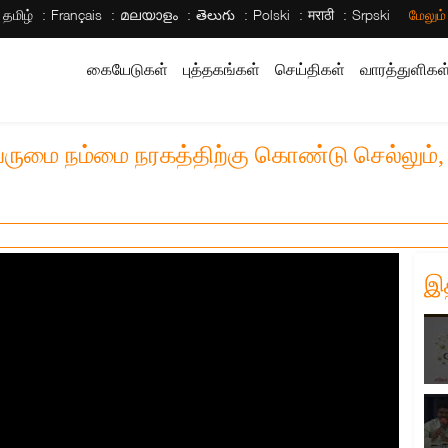
தமிழ்
Français
മലയാളം
తెలుగు
Polski
मराठी
Srpski
மேலும
கையேடுகள்
புத்தகங்கள்
செய்திகள்
வாரத்துளிகள
ெருமை நம்மை நரகத்திற்கு கொண்டு செல்லும்,
இ