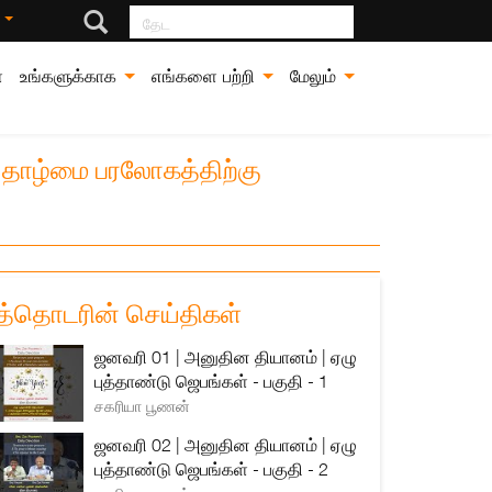
தேட
்
்
உங்களுக்காக
எங்களை பற்றி
மேலும்
 தாழ்மை பரலோகத்திற்கு
த்தொடரின் செய்திகள்
ஜனவரி 01 | அனுதின தியானம் | ஏழு
புத்தாண்டு ஜெபங்கள் - பகுதி - 1
சகரியா பூணன்
ஜனவரி 02 | அனுதின தியானம் | ஏழு
புத்தாண்டு ஜெபங்கள் - பகுதி - 2