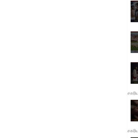
சகரி
சகரி