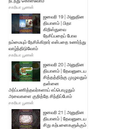
நடந்து கொள்வோம்
சகரியா பூணன்
ஜனவரி 19 | அனுதின
தியானம் | பிதா
கிறிஸ்துவை
நேசிப்பதைப் போல
நம்மையும் நேசிக்கிறார் என்பதை உணர்ந்து
வாழ்ந்திடுவோம்
சகரியா பூணன்
ஜனவரி 20 | அனுதின
தியானம் | தேவனுடைய
சித்தத்திற்கு முழுவதும்
தன்னை
அர்ப்பணித்தவர்களாய் எப்பொழுதும்
அவைகளை குறித்தே சிந்திப்போம்
சகரியா பூணன்
ஜனவரி 21 | அனுதின
தியானம் | தேவனுடைய
சிறு கற்பனைகளுக்கும்