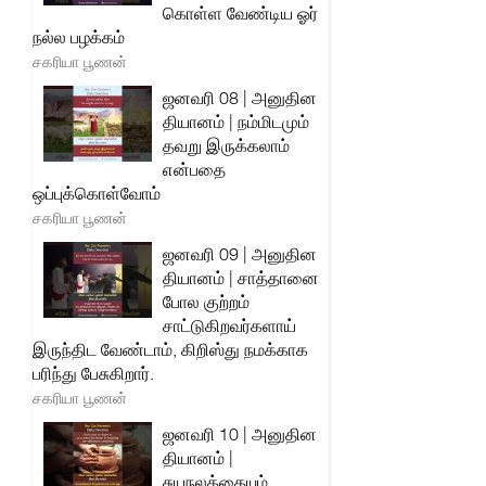
கொள்ள வேண்டிய ஓர்
நல்ல பழக்கம்
சகரியா பூணன்
ஜனவரி 08 | அனுதின
தியானம் | நம்மிடமும்
தவறு இருக்கலாம்
என்பதை
ஒப்புக்கொள்வோம்
சகரியா பூணன்
ஜனவரி 09 | அனுதின
தியானம் | சாத்தானை
போல குற்றம்
சாட்டுகிறவர்களாய்
இருந்திட வேண்டாம், கிறிஸ்து நமக்காக
பரிந்து பேசுகிறார்.
சகரியா பூணன்
ஜனவரி 10 | அனுதின
தியானம் |
சுயநலத்தையும்