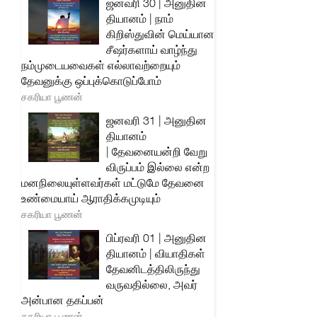
ஜனவரி 30 | அனுதின
தியானம் | நாம்
கிறிஸ்துவின் மெய்யான
சீஷர்களாய் வாழ்ந்து
நம்முடையவைகள் எல்லாவற்றையும்
தேவனுக்கு ஒப்புக்கொடுப்போம்
சகரியா பூணன்
ஜனவரி 31 | அனுதின
தியானம்
| தேவனையன்றி வேறு
விருப்பம் இல்லை என்ற
மனநிலையுள்ளவர்கள் மட்டுமே தேவனை
உண்மையாய் ஆராதிக்கமுடியும்
சகரியா பூணன்
பிப்ரவரி 01 | அனுதின
தியானம் | வியாதிகள்
தேவனிடத்திலிருந்து
வருவதில்லை, அவர்
அன்பான தகப்பன்
சகரியா பூணன்