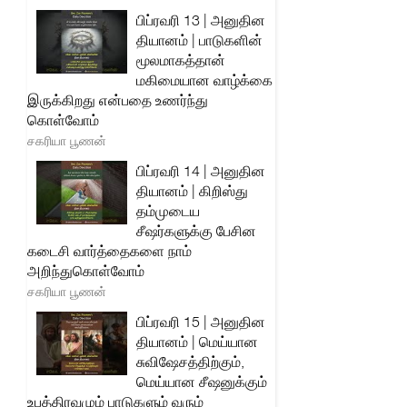
பிப்ரவரி 13 | அனுதின
தியானம் | பாடுகளின்
மூலமாகத்தான்
மகிமையான வாழ்க்கை
இருக்கிறது என்பதை உணர்ந்து
கொள்வோம்
சகரியா பூணன்
பிப்ரவரி 14 | அனுதின
தியானம் | கிறிஸ்து
தம்முடைய
சீஷர்களுக்கு பேசின
கடைசி வார்த்தைகளை நாம்
அறிந்துகொள்வோம்
சகரியா பூணன்
பிப்ரவரி 15 | அனுதின
தியானம் | மெய்யான
சுவிஷேசத்திற்கும்,
மெய்யான சீஷனுக்கும்
உபத்திரவமும் பாடுகளும் வரும்