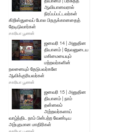
தியானம் | பரிசுத்த
ஆவியானவரால்
நிரப்பப்பட்டவர்கள்
கிறிஸ்துவைப் போல பிறருக்கானதைத்
தேடிடுவார்கள்
சகரியா பூணன்
ஜனவரி 14 | அனுதின
தியானம் | தேவனுடைய
மகிமையையும்
மற்றவர்களின்
நலனையும் தேடுபவர்களே
ஆவிக்குரியவர்கள்
சகரியா பூணன்
ஜனவரி 15 | அனுதின
தியானம் | நாம்
தன்னலம்
அற்றவர்களாய்
வாழ்ந்திட நாம் பின்பற்ற வேண்டிய
அற்புதமான மாதிரிகள்
சகரியா பூணன்