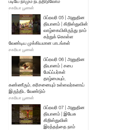
படியே நாமும் நடந்திடுவோம்
சகரியா பூணன்
பிப்ரவரி 05 | அனுதின
தியானம் | கிறிஸ்துவின்
வாழ்கையிலிருந்து நாம்
கற்றுக் கொள்ள
வேண்டிய முக்கியமான பாடங்கள்
சகரியா பூணன்
பிப்ரவரி 06 | அனுதின
தியானம் | சபை
மேய்ப்பர்கள்
தாழ்மையும்,
கண்ணீரும், கரிசனையும் உள்ளவர்களாய்
இருந்திட வேண்டும்
சகரியா பூணன்
பிப்ரவரி 07 | அனுதின
தியானம் | இயேசு
கிறிஸ்துவின்
இரத்தத்தை நாம்