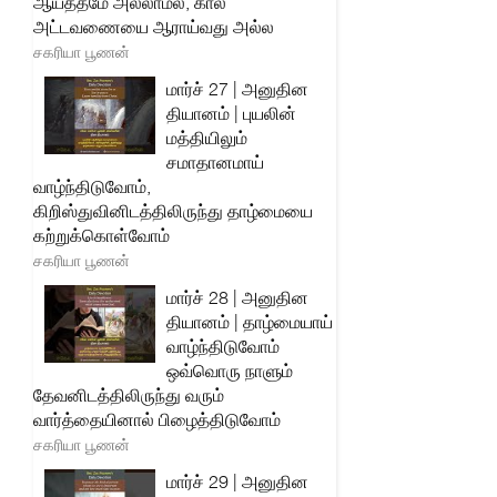
ஆயத்தமே அல்லாமல், கால
அட்டவணையை ஆராய்வது அல்ல
சகரியா பூணன்
மார்ச் 27 | அனுதின
தியானம் | புயலின்
மத்தியிலும்
சமாதானமாய்
வாழ்ந்திடுவோம்,
கிறிஸ்துவினிடத்திலிருந்து தாழ்மையை
கற்றுக்கொள்வோம்
சகரியா பூணன்
மார்ச் 28 | அனுதின
தியானம் | தாழ்மையாய்
வாழ்ந்திடுவோம்
ஒவ்வொரு நாளும்
தேவனிடத்திலிருந்து வரும்
வார்த்தையினால் பிழைத்திடுவோம்
சகரியா பூணன்
மார்ச் 29 | அனுதின