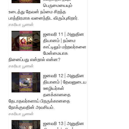
பெருமையையும்
உடைத்து தேவன் நம்மை சிறந்த
பாத்திரமாக வனைந்திட விரும்புகிறார்.
சகரியா பூணன்
ஜனவரி 11 | அனுதின
தியானம் | நம்மை
காட்டிலும் மற்றவர்களை
மேன்மையாக
நினைப்பது என்றால் என்ன?
சகரியா பூணன்
ஜனவரி 12 | அனுதின
தியானம் | தேவனுடைய
ஊழியர்கள்
தனக்கானதை
தேடாதவர்களாய் பிறருக்கானதை
நோக்குவதின் அவசியம்.
சகரியா பூணன்
ஜனவரி 13 | அனுதின