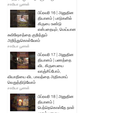
சகரியா பூணன்
பிப்ரவரி 16 | அனுதின
தியானம் | பாடுகளில்
கிருபை உண்டு
என்பதையும், மெய்யான
சுவிஷேசத்தை குறித்தும்
அறிந்துகொள்வோம்
சகரியா பூணன்
பிப்ரவரி 17 | அனுதின
தியானம் | பணத்தை
விட கிருபையை
வாஞ்சிப்போம்,
வியாதியை விட பாவத்தை அதிகமாய்
வெறுத்திடுவோம்
சகரியா பூணன்
பிப்ரவரி 18 | அனுதின
தியானம் |
பெந்தெகொஸ்தே நாள்