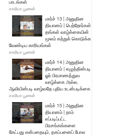
பாடங்கள்
சகரியா பூணன்
மார்ச் 13 | அனுதின
தியானம் | பெற்றோர்கள்
தங்கள் வாழ்க்கையின்
மூலம் கற்றுக் கொடுக்க
வேண்டிய காரியங்கள்
சகரியா பூணன்
மார்ச் 14 | அனுதின
தியானம் | எழுத்தின்படி
ஓர் பிரமாணத்துவ
வாழ்க்கை அல்ல,
ஆவியின்படி வாழ்வதே புதிய உடன்படிக்கை
சகரியா பூணன்
மார்ச் 15 | அனுதின
தியானம் | நாம்
எப்படிப்பட்ட
பிரசங்கங்களை
கேட்பது என்பதையும், தகப்பனைப் போல