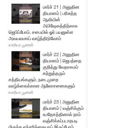
மார்ச் 21 | அனுதின
தியானம் | பரிசுத்த
ஆவியின்
அபிஷேகத்திற்காக
ஜெபிப்போம், சபையில் ஓர் பயனுள்ள
அவயவமாய் வாழ்ந்திடுவோம்
சகரியா பூணன்
மார்ச் 22 | அனுதின
தியானம் | ஜெபத்தை
குறித்து வேதாகமம்
கற்றுத்தரும்
சத்தியங்களும், நடைமுறை
வாழ்க்கைக்கான ஆலோசனைகளும்
சகரியா பூணன்
மார்ச் 23 | அனுதின
தியானம் | வஞ்சிக்கும்
உபதேசத்தினால் நாம்
வஞ்சிக்கப்படாதபடி
மிகுந்த எச்சரிக்கையாய் இருப்போம்