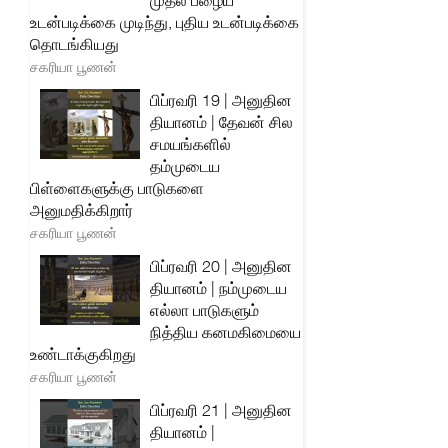
முதல் பழைய
உடன்படிக்கை முடிந்து, புதிய உடன்படிக்கை
தொடங்கியது
சகரியா பூணன்
பிப்ரவரி 19 | அனுதின
தியானம் | தேவன் சில
சமயங்களில்
தம்முடைய
பிள்ளைகளுக்கு பாடுகளை
அனுமதிக்கிறார்
சகரியா பூணன்
பிப்ரவரி 20 | அனுதின
தியானம் | நம்முடைய
எல்லா பாடுகளும்
நித்திய கனமகிமையை
உண்டாக்குகிறது
சகரியா பூணன்
பிப்ரவரி 21 | அனுதின
தியானம் |