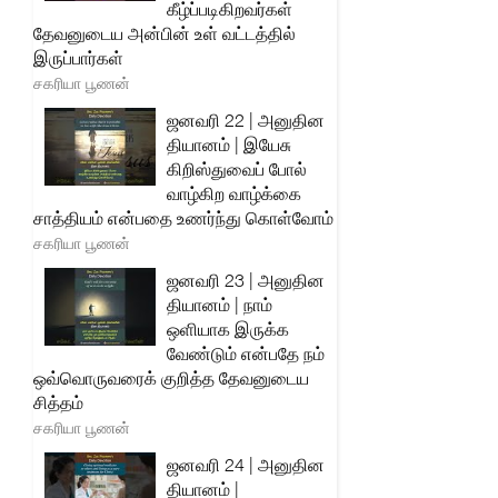
கீழ்ப்படிகிறவர்கள்
தேவனுடைய அன்பின் உள் வட்டத்தில்
இருப்பார்கள்
சகரியா பூணன்
ஜனவரி 22 | அனுதின
தியானம் | இயேசு
கிறிஸ்துவைப் போல்
வாழ்கிற வாழ்க்கை
சாத்தியம் என்பதை உணர்ந்து கொள்வோம்
சகரியா பூணன்
ஜனவரி 23 | அனுதின
தியானம் | நாம்
ஒளியாக இருக்க
வேண்டும் என்பதே நம்
ஒவ்வொருவரைக் குறித்த தேவனுடைய
சித்தம்
சகரியா பூணன்
ஜனவரி 24 | அனுதின
தியானம் |