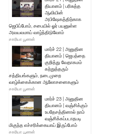
தியானம் | பரிசுத்த
ஆவியின்
அபிஷேகத்திற்காக
ஜெபிப்போம், சபையில் ஓர் பயனுள்ள
அவயவமாய் வாழ்ந்திடுவோம்
சகரியா பூணன்
மார்ச் 22 | அனுதின
தியானம் | ஜெபத்தை
குறித்து வேதாகமம்
கற்றுத்தரும்
சத்தியங்களும், நடைமுறை
வாழ்க்கைக்கான ஆலோசனைகளும்
சகரியா பூணன்
மார்ச் 23 | அனுதின
தியானம் | வஞ்சிக்கும்
உபதேசத்தினால் நாம்
வஞ்சிக்கப்படாதபடி
மிகுந்த எச்சரிக்கையாய் இருப்போம்
சகரியா பூணன்