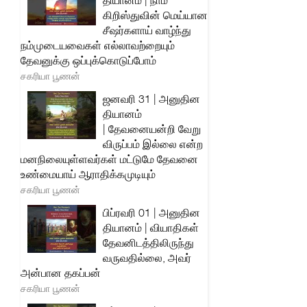
தியானம் | நாம்
கிறிஸ்துவின் மெய்யான
சீஷர்களாய் வாழ்ந்து
நம்முடையவைகள் எல்லாவற்றையும்
தேவனுக்கு ஒப்புக்கொடுப்போம்
சகரியா பூணன்
ஜனவரி 31 | அனுதின
தியானம்
| தேவனையன்றி வேறு
விருப்பம் இல்லை என்ற
மனநிலையுள்ளவர்கள் மட்டுமே தேவனை
உண்மையாய் ஆராதிக்கமுடியும்
சகரியா பூணன்
பிப்ரவரி 01 | அனுதின
தியானம் | வியாதிகள்
தேவனிடத்திலிருந்து
வருவதில்லை, அவர்
அன்பான தகப்பன்
சகரியா பூணன்