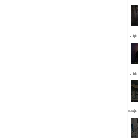
சகரி
சகரி
சகரி