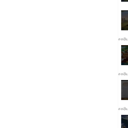
சகரி
சகரி
சகரி