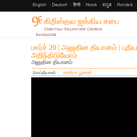
English
Deutsch
हिन्दी
Norsk
ಕನ್ನಡ
Română
கிறிஸ்தவ ஐக்கிய சபை
Christian Fellowship Church,
Bangalore
மார்ச் 20 | அனுதின தியானம் | புத
அறிந்திடுவோம்
அனுதின தியானம்
சகரியா பூணன்
செய்தியாளர் :