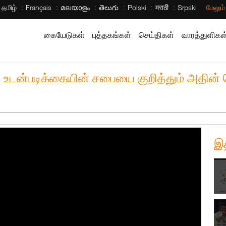
தமிழ்
Français
മലയാളം
తెలుగు
Polski
मराठी
Srpski
மேலும
கையேடுகள்
புத்தகங்கள்
செய்திகள்
வாரத்துளிகள
ிய உடன்படிக்கையின் சபையை குறித்தும் அதின்
இ