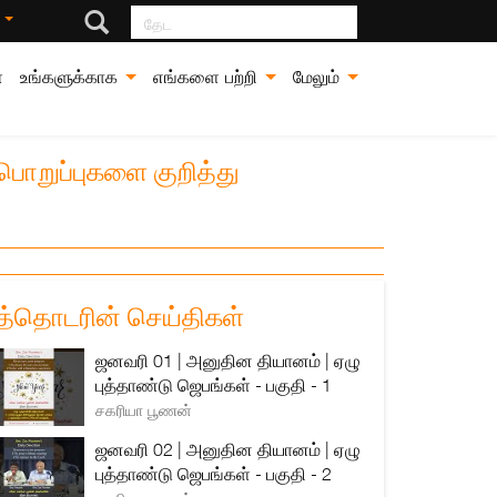
தேட
்
்
உங்களுக்காக
எங்களை பற்றி
மேலும்
 பொறுப்புகளை குறித்து
த்தொடரின் செய்திகள்
ஜனவரி 01 | அனுதின தியானம் | ஏழு
புத்தாண்டு ஜெபங்கள் - பகுதி - 1
சகரியா பூணன்
ஜனவரி 02 | அனுதின தியானம் | ஏழு
புத்தாண்டு ஜெபங்கள் - பகுதி - 2