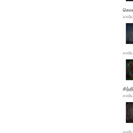
கொள
சகரி
சகரி
சிந்த
சகரி
சகரி