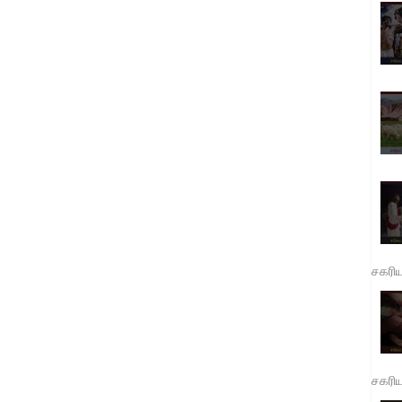
சகரி
சகரி