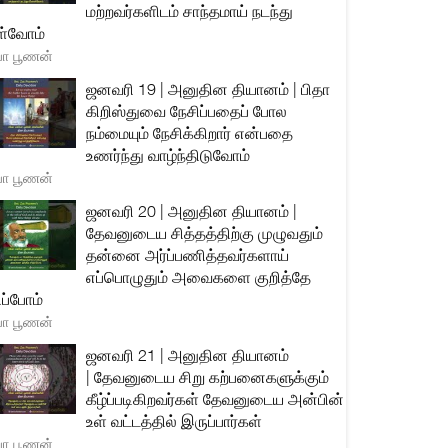
மற்றவர்களிடம் சாந்தமாய் நடந்து
்வோம்
யா பூணன்
ஜனவரி 19 | அனுதின தியானம் | பிதா
கிறிஸ்துவை நேசிப்பதைப் போல
நம்மையும் நேசிக்கிறார் என்பதை
உணர்ந்து வாழ்ந்திடுவோம்
யா பூணன்
ஜனவரி 20 | அனுதின தியானம் |
தேவனுடைய சித்தத்திற்கு முழுவதும்
தன்னை அர்ப்பணித்தவர்களாய்
எப்பொழுதும் அவைகளை குறித்தே
ிப்போம்
யா பூணன்
ஜனவரி 21 | அனுதின தியானம்
| தேவனுடைய சிறு கற்பனைகளுக்கும்
கீழ்ப்படிகிறவர்கள் தேவனுடைய அன்பின்
உள் வட்டத்தில் இருப்பார்கள்
யா பூணன்