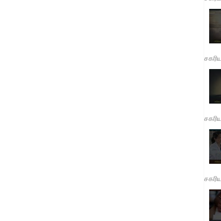
சகரி
சகரி
சகரி