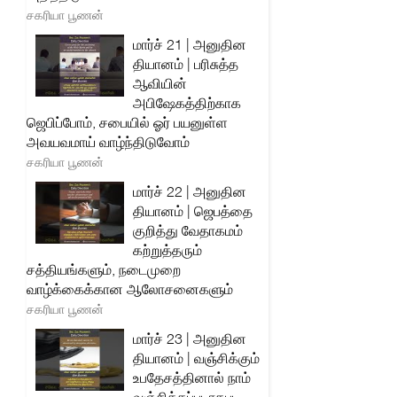
சகரியா பூணன்
மார்ச் 21 | அனுதின
தியானம் | பரிசுத்த
ஆவியின்
அபிஷேகத்திற்காக
ஜெபிப்போம், சபையில் ஓர் பயனுள்ள
அவயவமாய் வாழ்ந்திடுவோம்
சகரியா பூணன்
மார்ச் 22 | அனுதின
தியானம் | ஜெபத்தை
குறித்து வேதாகமம்
கற்றுத்தரும்
சத்தியங்களும், நடைமுறை
வாழ்க்கைக்கான ஆலோசனைகளும்
சகரியா பூணன்
மார்ச் 23 | அனுதின
தியானம் | வஞ்சிக்கும்
உபதேசத்தினால் நாம்