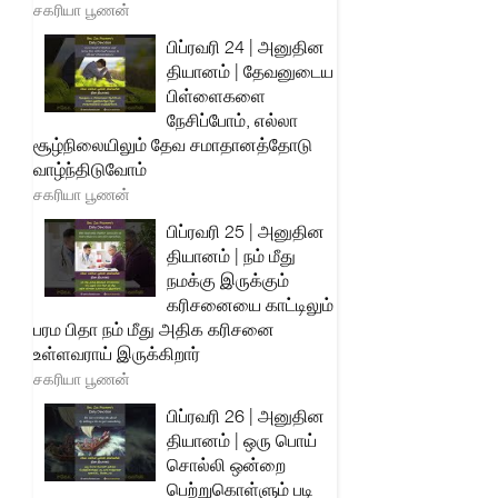
சகரியா பூணன்
பிப்ரவரி 24 | அனுதின
தியானம் | தேவனுடைய
பிள்ளைகளை
நேசிப்போம், எல்லா
சூழ்நிலையிலும் தேவ சமாதானத்தோடு
வாழ்ந்திடுவோம்
சகரியா பூணன்
பிப்ரவரி 25 | அனுதின
தியானம் | நம் மீது
நமக்கு இருக்கும்
கரிசனையை காட்டிலும்
பரம பிதா நம் மீது அதிக கரிசனை
உள்ளவராய் இருக்கிறார்
சகரியா பூணன்
பிப்ரவரி 26 | அனுதின
தியானம் | ஒரு பொய்
சொல்லி ஒன்றை
பெற்றுகொள்ளும் படி