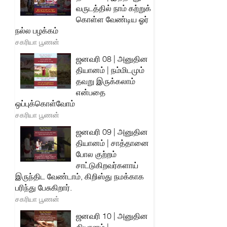
வருடத்தில் நாம் கற்றுக்
கொள்ள வேண்டிய ஓர்
நல்ல பழக்கம்
சகரியா பூணன்
ஜனவரி 08 | அனுதின
தியானம் | நம்மிடமும்
தவறு இருக்கலாம்
என்பதை
ஒப்புக்கொள்வோம்
சகரியா பூணன்
ஜனவரி 09 | அனுதின
தியானம் | சாத்தானை
போல குற்றம்
சாட்டுகிறவர்களாய்
இருந்திட வேண்டாம், கிறிஸ்து நமக்காக
பரிந்து பேசுகிறார்.
சகரியா பூணன்
ஜனவரி 10 | அனுதின