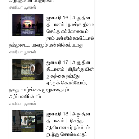
அற்புதமான மாதிரிகள்
சகரியா பூணன்
ஜனவரி 16 | அனுதின
தியானம் | நமக்கு தீமை
செய்த எல்லோரையும்
நாம் மன்னிக்காவிட்டால்
நம்முடைய பாவமும் மன்னிக்கப்படாது
சகரியா பூணன்
ஜனவரி 17 | அனுதின
தியானம் | கிறிஸ்துவின்
நுகத்தை நம்மீது
ஏற்றுக் கொள்வோம்,
நமது வாழ்க்கை முழுவதையும்
அர்ப்பணிப்போம்.
சகரியா பூணன்
ஜனவரி 18 | அனுதின
தியானம் | பரிசுத்த
ஆவியானவர் நம்மிடம்
நடந்து கொள்வதைப்