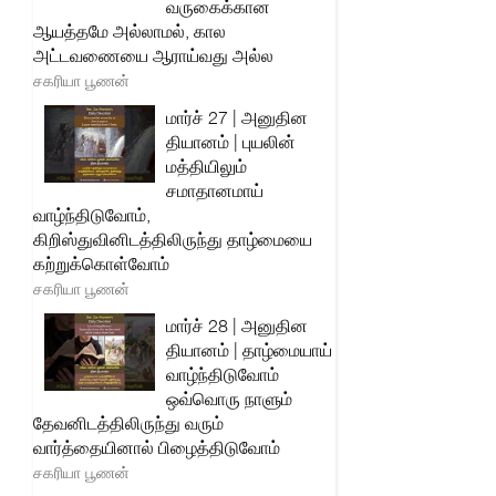
வருகைக்கான
ஆயத்தமே அல்லாமல், கால
அட்டவணையை ஆராய்வது அல்ல
சகரியா பூணன்
மார்ச் 27 | அனுதின
தியானம் | புயலின்
மத்தியிலும்
சமாதானமாய்
வாழ்ந்திடுவோம்,
கிறிஸ்துவினிடத்திலிருந்து தாழ்மையை
கற்றுக்கொள்வோம்
சகரியா பூணன்
மார்ச் 28 | அனுதின
தியானம் | தாழ்மையாய்
வாழ்ந்திடுவோம்
ஒவ்வொரு நாளும்
தேவனிடத்திலிருந்து வரும்
வார்த்தையினால் பிழைத்திடுவோம்
சகரியா பூணன்