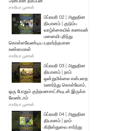
அன்பான தகப்பன்
சகரியா பூணன்
பிப்ரவரி 02 | அனுதின
தியானம் | குடும்ப
வாழ்க்கையில் கணவன்
மனைவி புரிந்து
கொள்ளவேண்டிய யதார்த்தமான
உண்மைகள்
சகரியா பூணன்
பிப்ரவரி 03 | அனுதின
தியானம் | நாம்
ஒன்றுமில்லை என்பதை
உணர்ந்து கொள்வோம்,
ஒரு போதும் குற்றமனசாட்சியுடன் இருக்க
வேண்டாம்
சகரியா பூணன்
பிப்ரவரி 04 | அனுதின
தியானம் | நாம்
கிறிஸ்துவை சார்ந்து