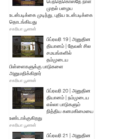
பெந்தெகொஸ்தே நாள்
முதல் பழைய
உடன்படிக்கை முடிந்து, புதிய உடன்படிக்கை
தொடங்கியது
சகரியா பூணன்
பிப்ரவரி 19 | அனுதின
தியானம் | தேவன் சில
சமயங்களில்
தம்முடைய
பிள்ளைகளுக்கு பாடுகளை
அனுமதிக்கிறார்
சகரியா பூணன்
பிப்ரவரி 20 | அனுதின
தியானம் | நம்முடைய
எல்லா பாடுகளும்
நித்திய கனமகிமையை
உண்டாக்குகிறது
சகரியா பூணன்
பிப்ரவரி 21 | அனுதின