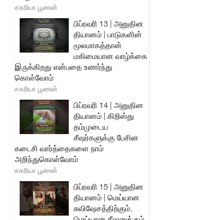
சகரியா பூணன்
பிப்ரவரி 13 | அனுதின
தியானம் | பாடுகளின்
மூலமாகத்தான்
மகிமையான வாழ்க்கை
இருக்கிறது என்பதை உணர்ந்து
கொள்வோம்
சகரியா பூணன்
பிப்ரவரி 14 | அனுதின
தியானம் | கிறிஸ்து
தம்முடைய
சீஷர்களுக்கு பேசின
கடைசி வார்த்தைகளை நாம்
அறிந்துகொள்வோம்
சகரியா பூணன்
பிப்ரவரி 15 | அனுதின
தியானம் | மெய்யான
சுவிஷேசத்திற்கும்,
மெய்யான சீஷனுக்கும்