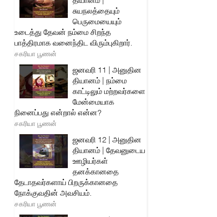
தியானம் |
சுயநலத்தையும்
பெருமையையும்
உடைத்து தேவன் நம்மை சிறந்த
பாத்திரமாக வனைந்திட விரும்புகிறார்.
சகரியா பூணன்
ஜனவரி 11 | அனுதின
தியானம் | நம்மை
காட்டிலும் மற்றவர்களை
மேன்மையாக
நினைப்பது என்றால் என்ன?
சகரியா பூணன்
ஜனவரி 12 | அனுதின
தியானம் | தேவனுடைய
ஊழியர்கள்
தனக்கானதை
தேடாதவர்களாய் பிறருக்கானதை
நோக்குவதின் அவசியம்.
சகரியா பூணன்