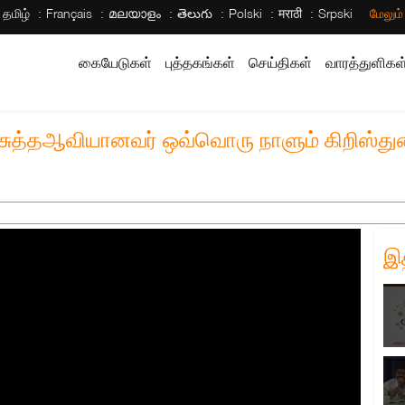
தமிழ்
Français
മലയാളം
తెలుగు
Polski
मराठी
Srpski
மேலும
கையேடுகள்
புத்தகங்கள்
செய்திகள்
வாரத்துளிகள
ரிசுத்தஆவியானவர் ஒவ்வொரு நாளும் கிறிஸ்துவ
இ