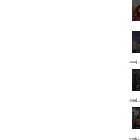
சகரி
சகரி
சகரி