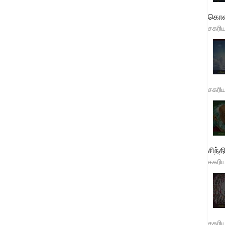
கொள
சகரி
சகரி
சிந்த
சகரி
சகரி