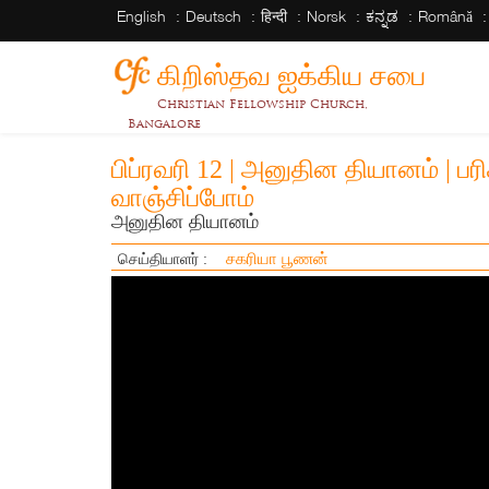
English
Deutsch
हिन्दी
Norsk
ಕನ್ನಡ
Română
கிறிஸ்தவ ஐக்கிய சபை
Christian Fellowship Church,
Bangalore
பிப்ரவரி 12 | அனுதின தியானம் | ப
வாஞ்சிப்போம்
அனுதின தியானம்
சகரியா பூணன்
செய்தியாளர் :