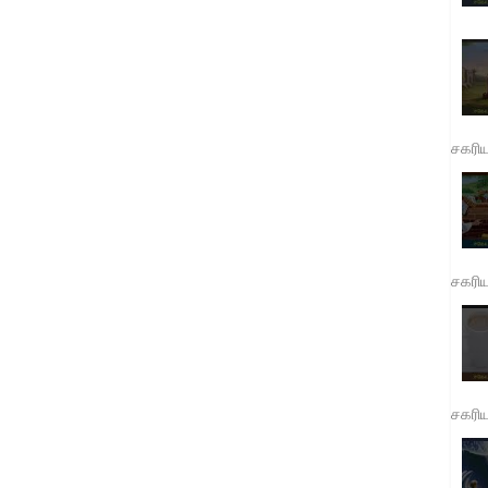
சகரி
சகரி
சகரி