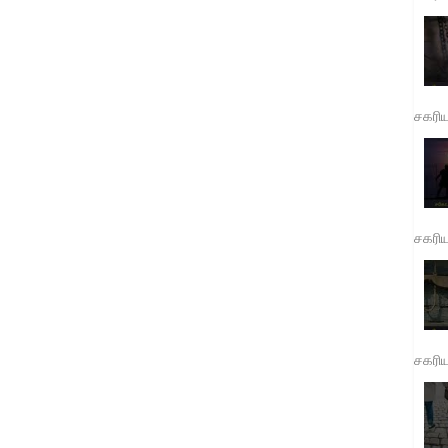
சகரி
சகரி
சகரி