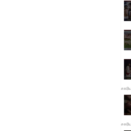
சகரி
சகரி