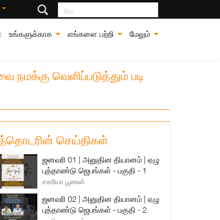
தேட
்
்
உங்களுக்காக
எங்களை பற்றி
மேலும்
ை நமக்கு வெளிப்படுத்தும் படி
த்தொடரின் செய்திகள்
ஜனவரி 01 | அனுதின தியானம் | ஏழு
புத்தாண்டு ஜெபங்கள் - பகுதி - 1
சகரியா பூணன்
ஜனவரி 02 | அனுதின தியானம் | ஏழு
புத்தாண்டு ஜெபங்கள் - பகுதி - 2