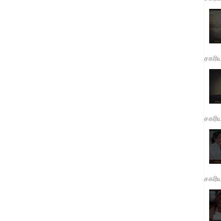
சகரி
சகரி
சகரி