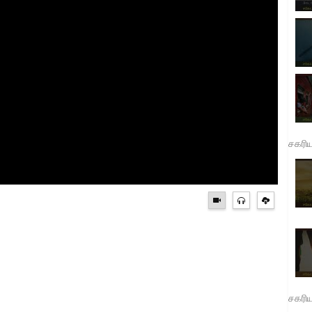
சகரி
சகரி