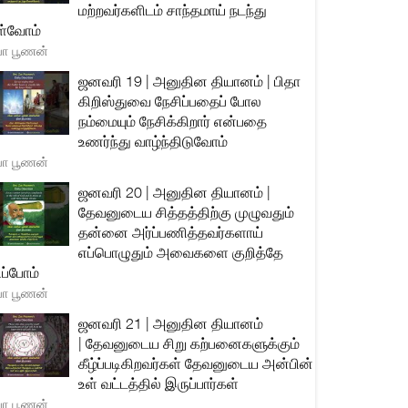
மற்றவர்களிடம் சாந்தமாய் நடந்து
்வோம்
யா பூணன்
ஜனவரி 19 | அனுதின தியானம் | பிதா
கிறிஸ்துவை நேசிப்பதைப் போல
நம்மையும் நேசிக்கிறார் என்பதை
உணர்ந்து வாழ்ந்திடுவோம்
யா பூணன்
ஜனவரி 20 | அனுதின தியானம் |
தேவனுடைய சித்தத்திற்கு முழுவதும்
தன்னை அர்ப்பணித்தவர்களாய்
எப்பொழுதும் அவைகளை குறித்தே
ிப்போம்
யா பூணன்
ஜனவரி 21 | அனுதின தியானம்
| தேவனுடைய சிறு கற்பனைகளுக்கும்
கீழ்ப்படிகிறவர்கள் தேவனுடைய அன்பின்
உள் வட்டத்தில் இருப்பார்கள்
யா பூணன்