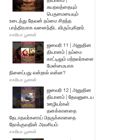
தியானம் |
சுயநலத்தையும்
பெருமையையும்
உடைத்து தேவன் நம்மை சிறந்த
பாத்திரமாக வனைந்திட விரும்புகிறார்.
சகரியா பூணன்
ஜனவரி 11 | அனுதின
தியானம் | நம்மை
காட்டிலும் மற்றவர்களை
மேன்மையாக
நினைப்பது என்றால் என்ன?
சகரியா பூணன்
ஜனவரி 12 | அனுதின
தியானம் | தேவனுடைய
ஊழியர்கள்
தனக்கானதை
தேடாதவர்களாய் பிறருக்கானதை
நோக்குவதின் அவசியம்.
சகரியா பூணன்