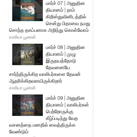
மார்ச் 07 | அனுதின
தியானம் | நாம்
கிறிஸ்துவினிடத்தில்
சென்று பிதாவை நமது
சொந்த தகப்பனாக அறிந்து கொள்வோம்
சகரியா பூணன்
மார்ச் 08 | அனுதின
தியானம் | முழு
இருதயத்தோடு
தேவனையே
சார்ந்திருக்கிற வாலிபர்களை தேவன்
ஆதரிக்கிறவராயிருக்கிறார்
சகரியா பூணன்
மார்ச் 09 | அனுதின
தியானம் | வாலிபர்கள்
பெற்றோருக்கு
கீழ்ப்படிந்து வேத
வசனத்தை மனதில் வைத்திருக்க
வேண்டும்