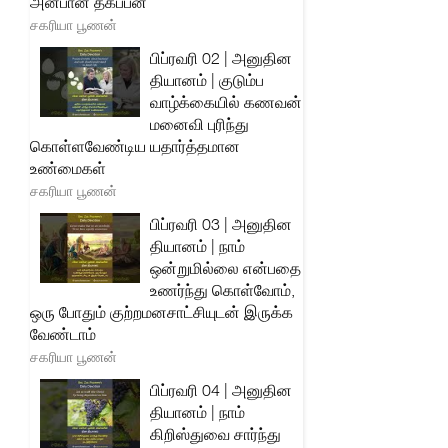
அன்பான தகப்பன்
சகரியா பூணன்
பிப்ரவரி 02 | அனுதின
தியானம் | குடும்ப
வாழ்க்கையில் கணவன்
மனைவி புரிந்து
கொள்ளவேண்டிய யதார்த்தமான
உண்மைகள்
சகரியா பூணன்
பிப்ரவரி 03 | அனுதின
தியானம் | நாம்
ஒன்றுமில்லை என்பதை
உணர்ந்து கொள்வோம்,
ஒரு போதும் குற்றமனசாட்சியுடன் இருக்க
வேண்டாம்
சகரியா பூணன்
பிப்ரவரி 04 | அனுதின
தியானம் | நாம்
கிறிஸ்துவை சார்ந்து