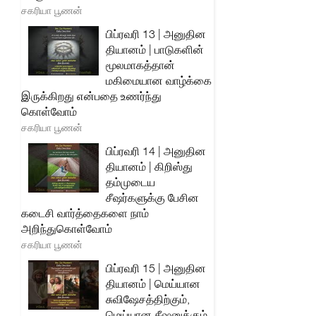
சகரியா பூணன்
பிப்ரவரி 13 | அனுதின
தியானம் | பாடுகளின்
மூலமாகத்தான்
மகிமையான வாழ்க்கை
இருக்கிறது என்பதை உணர்ந்து
கொள்வோம்
சகரியா பூணன்
பிப்ரவரி 14 | அனுதின
தியானம் | கிறிஸ்து
தம்முடைய
சீஷர்களுக்கு பேசின
கடைசி வார்த்தைகளை நாம்
அறிந்துகொள்வோம்
சகரியா பூணன்
பிப்ரவரி 15 | அனுதின
தியானம் | மெய்யான
சுவிஷேசத்திற்கும்,
மெய்யான சீஷனுக்கும்