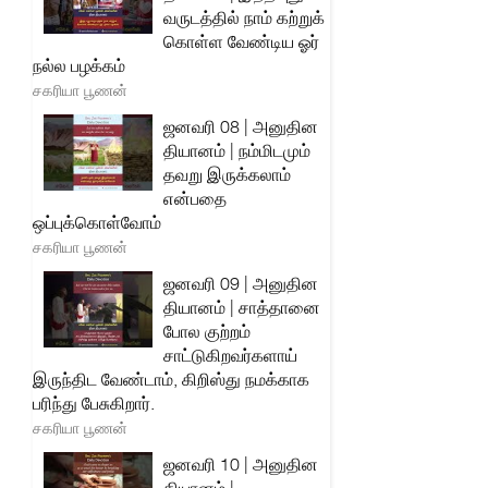
வருடத்தில் நாம் கற்றுக்
கொள்ள வேண்டிய ஓர்
நல்ல பழக்கம்
சகரியா பூணன்
ஜனவரி 08 | அனுதின
தியானம் | நம்மிடமும்
தவறு இருக்கலாம்
என்பதை
ஒப்புக்கொள்வோம்
சகரியா பூணன்
ஜனவரி 09 | அனுதின
தியானம் | சாத்தானை
போல குற்றம்
சாட்டுகிறவர்களாய்
இருந்திட வேண்டாம், கிறிஸ்து நமக்காக
பரிந்து பேசுகிறார்.
சகரியா பூணன்
ஜனவரி 10 | அனுதின