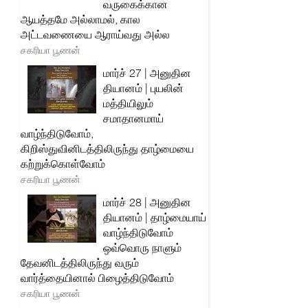
வருகைக்கான
ஆயத்தமே அல்லாமல், கால
அட்டவணையை ஆராய்வது அல்ல
சகரியா பூணன்
மார்ச் 27 | அனுதின
தியானம் | புயலின்
மத்தியிலும்
சமாதானமாய்
வாழ்ந்திடுவோம்,
கிறிஸ்துவினிடத்திலிருந்து தாழ்மையை
கற்றுக்கொள்வோம்
சகரியா பூணன்
மார்ச் 28 | அனுதின
தியானம் | தாழ்மையாய்
வாழ்ந்திடுவோம்
ஒவ்வொரு நாளும்
தேவனிடத்திலிருந்து வரும்
வார்த்தையினால் பிழைத்திடுவோம்
சகரியா பூணன்