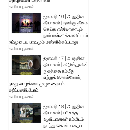
அற்புதமான மாதிரிகள்
சகரியா பூணன்
ஜனவரி 16 | அனுதின
தியானம் | நமக்கு தீமை
செய்த எல்லோரையும்
நாம் மன்னிக்காவிட்டால்
நம்முடைய பாவமும் மன்னிக்கப்படாது
சகரியா பூணன்
ஜனவரி 17 | அனுதின
தியானம் | கிறிஸ்துவின்
நுகத்தை நம்மீது
ஏற்றுக் கொள்வோம்,
நமது வாழ்க்கை முழுவதையும்
அர்ப்பணிப்போம்.
சகரியா பூணன்
ஜனவரி 18 | அனுதின
தியானம் | பரிசுத்த
ஆவியானவர் நம்மிடம்
நடந்து கொள்வதைப்