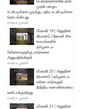
பெந்தெகொஸ்தே நாள்
முதல் பழைய
உடன்படிக்கை முடிந்து, புதிய உடன்படிக்கை
தொடங்கியது
சகரியா பூணன்
பிப்ரவரி 19 | அனுதின
தியானம் | தேவன் சில
சமயங்களில்
தம்முடைய
பிள்ளைகளுக்கு பாடுகளை
அனுமதிக்கிறார்
சகரியா பூணன்
பிப்ரவரி 20 | அனுதின
தியானம் | நம்முடைய
எல்லா பாடுகளும்
நித்திய கனமகிமையை
உண்டாக்குகிறது
சகரியா பூணன்
பிப்ரவரி 21 | அனுதின