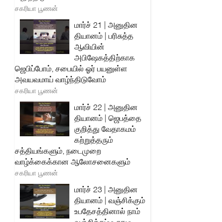
சகரியா பூணன்
மார்ச் 21 | அனுதின
தியானம் | பரிசுத்த
ஆவியின்
அபிஷேகத்திற்காக
ஜெபிப்போம், சபையில் ஓர் பயனுள்ள
அவயவமாய் வாழ்ந்திடுவோம்
சகரியா பூணன்
மார்ச் 22 | அனுதின
தியானம் | ஜெபத்தை
குறித்து வேதாகமம்
கற்றுத்தரும்
சத்தியங்களும், நடைமுறை
வாழ்க்கைக்கான ஆலோசனைகளும்
சகரியா பூணன்
மார்ச் 23 | அனுதின
தியானம் | வஞ்சிக்கும்
உபதேசத்தினால் நாம்