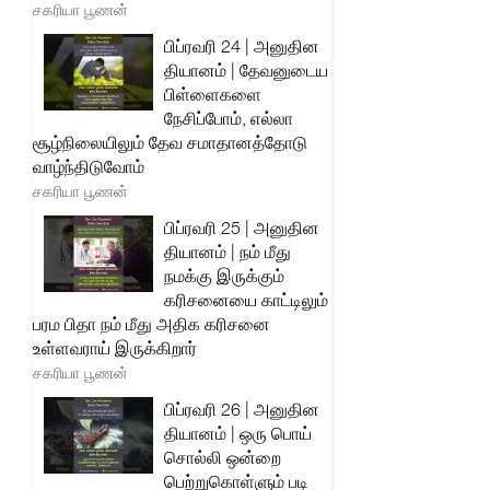
சகரியா பூணன்
பிப்ரவரி 24 | அனுதின
தியானம் | தேவனுடைய
பிள்ளைகளை
நேசிப்போம், எல்லா
சூழ்நிலையிலும் தேவ சமாதானத்தோடு
வாழ்ந்திடுவோம்
சகரியா பூணன்
பிப்ரவரி 25 | அனுதின
தியானம் | நம் மீது
நமக்கு இருக்கும்
கரிசனையை காட்டிலும்
பரம பிதா நம் மீது அதிக கரிசனை
உள்ளவராய் இருக்கிறார்
சகரியா பூணன்
பிப்ரவரி 26 | அனுதின
தியானம் | ஒரு பொய்
சொல்லி ஒன்றை
பெற்றுகொள்ளும் படி