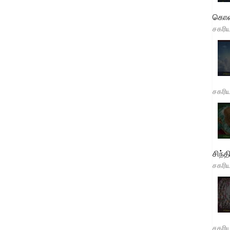
கொள
சகரி
சகரி
சிந்த
சகரி
சகரி