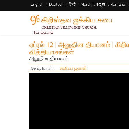
English
Deutsch
हिन्दी
Norsk
ಕನ್ನಡ
Română
கிறிஸ்தவ ஐக்கிய சபை
Christian Fellowship Church,
Bangalore
ஏப்ரல் 12 | அனுதின தியானம் | கிற
வித்தியாசங்கள்
அனுதின தியானம்
சகரியா பூணன்
செய்தியாளர் :