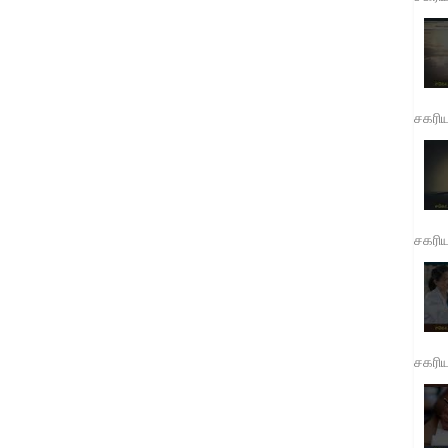
சகரி
சகரி
சகரி