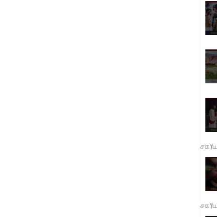
சகரி
சகரி