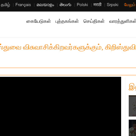
தமிழ்
Français
മലയാളം
తెలుగు
Polski
मराठी
Srpski
மேலும
கையேடுகள்
புத்தகங்கள்
செய்திகள்
வாரத்துளிகள
ிஸ்துவை விசுவாசிக்கிறவர்களுக்கும், கிறிஸ்து
இ