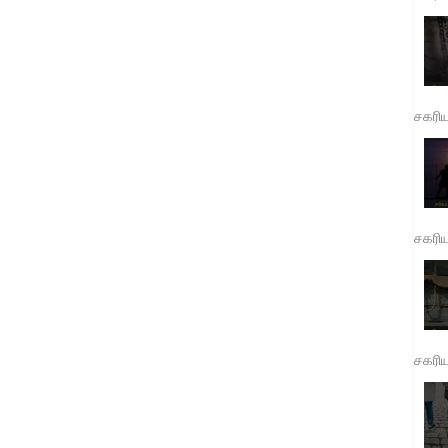
சகரி
சகரி
சகரி