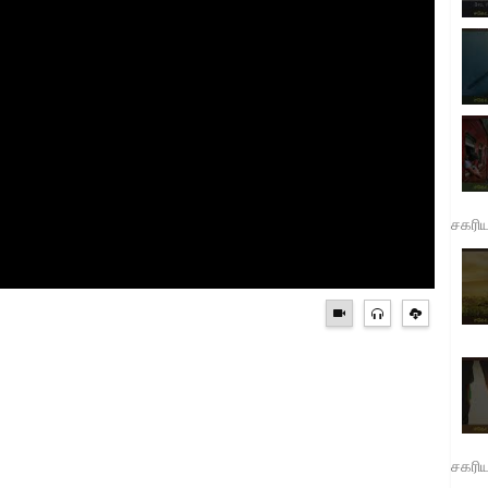
சகரி
சகரி