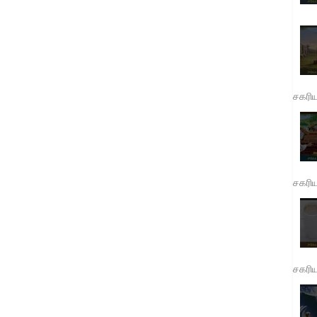
சகரி
சகரி
சகரி