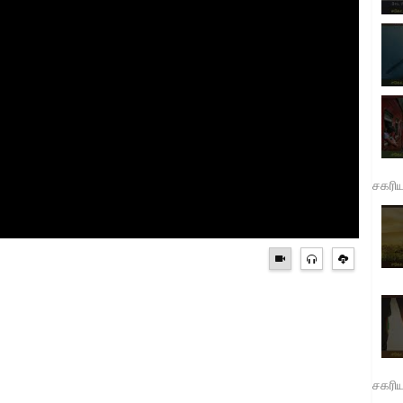
சகரி
சகரி