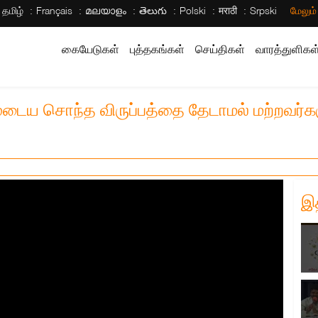
தமிழ்
Français
മലയാളം
తెలుగు
Polski
मराठी
Srpski
மேலும
கையேடுகள்
புத்தகங்கள்
செய்திகள்
வாரத்துளிகள
முடைய சொந்த விருப்பத்தை தேடாமல் மற்றவர்
இ