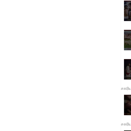
சகரி
சகரி