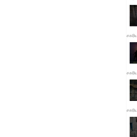
சகரி
சகரி
சகரி