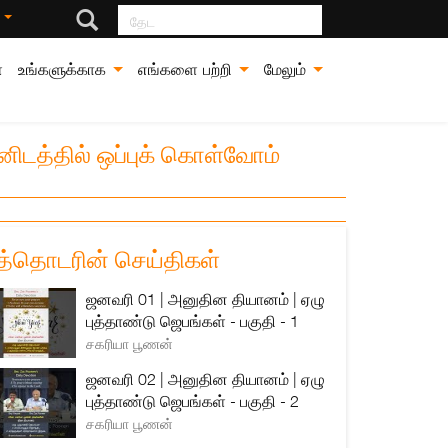
தேட
்
்
உங்களுக்காக
எங்களை பற்றி
மேலும்
ிடத்தில் ஒப்புக் கொள்வோம்
த்தொடரின் செய்திகள்
ஜனவரி 01 | அனுதின தியானம் | ஏழு
புத்தாண்டு ஜெபங்கள் - பகுதி - 1
சகரியா பூணன்
ஜனவரி 02 | அனுதின தியானம் | ஏழு
புத்தாண்டு ஜெபங்கள் - பகுதி - 2
சகரியா பூணன்