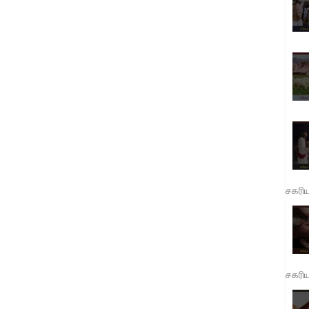
சகரி
சகரி