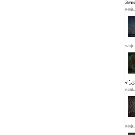
கொள
சகரி
சகரி
சிந்த
சகரி
சகரி