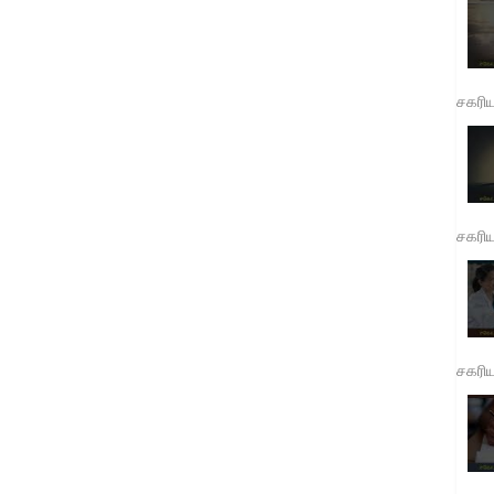
சகரி
சகரி
சகரி