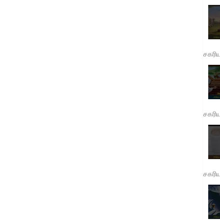
சகரி
சகரி
சகரி