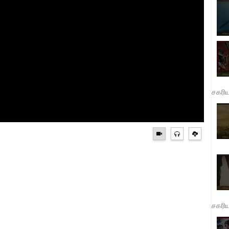
சகரி
சகரி