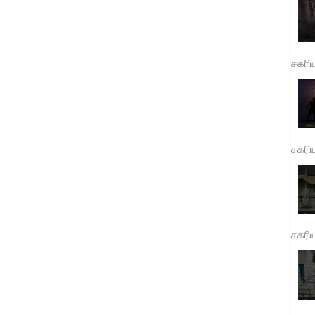
சகரி
சகரி
சகரி