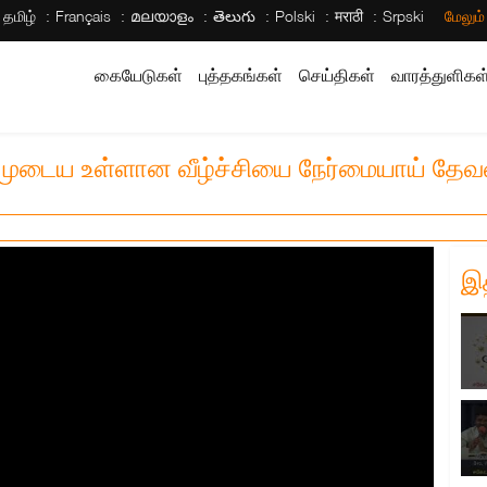
தமிழ்
Français
മലയാളം
తెలుగు
Polski
मराठी
Srpski
மேலும
கையேடுகள்
புத்தகங்கள்
செய்திகள்
வாரத்துளிகள
ம்முடைய உள்ளான வீழ்ச்சியை நேர்மையாய் தேவன
இ