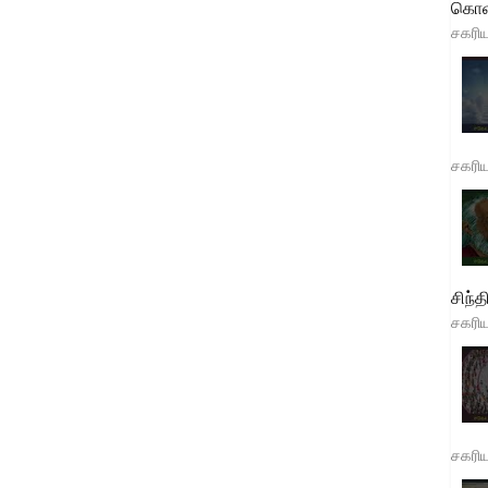
கொள
சகரி
சகரி
சிந்த
சகரி
சகரி