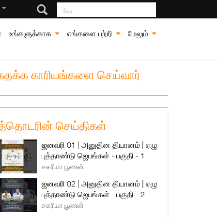
தேட
்
்
உங்களுக்காக
எங்களை பற்றி
மேலும்
்கதக்க காரியங்களை செய்வார்
த்தொடரின் செய்திகள்
ஜனவரி 01 | அனுதின தியானம் | ஏழு
புத்தாண்டு ஜெபங்கள் - பகுதி - 1
சகரியா பூணன்
ஜனவரி 02 | அனுதின தியானம் | ஏழு
புத்தாண்டு ஜெபங்கள் - பகுதி - 2
சகரியா பூணன்