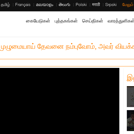
தமிழ்
Français
മലയാളം
తెలుగు
Polski
मराठी
Srpski
மேலும
கையேடுகள்
புத்தகங்கள்
செய்திகள்
வாரத்துளிகள
 முழுமையாய் தேவனை நம்புவோம், அவர் வியக
இ