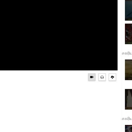
சகரி
சகரி