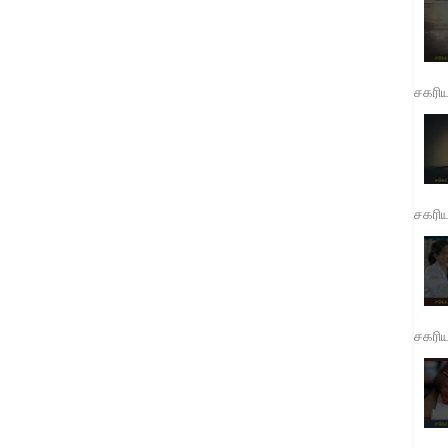
சகரி
சகரி
சகரி