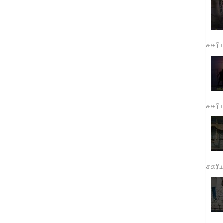
சகரி
சகரி
சகரி