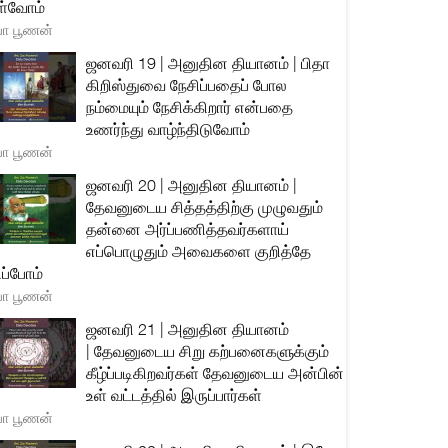
்வோம்
யா பூணன்
ஜனவரி 19 | அனுதின தியானம் | பிதா
கிறிஸ்துவை நேசிப்பதைப் போல
நம்மையும் நேசிக்கிறார் என்பதை
உணர்ந்து வாழ்ந்திடுவோம்
யா பூணன்
ஜனவரி 20 | அனுதின தியானம் |
தேவனுடைய சித்தத்திற்கு முழுவதும்
தன்னை அர்ப்பணித்தவர்களாய்
எப்பொழுதும் அவைகளை குறித்தே
ிப்போம்
யா பூணன்
ஜனவரி 21 | அனுதின தியானம்
| தேவனுடைய சிறு கற்பனைகளுக்கும்
கீழ்ப்படிகிறவர்கள் தேவனுடைய அன்பின்
உள் வட்டத்தில் இருப்பார்கள்
யா பூணன்