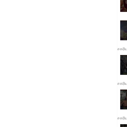
சகரி
சகரி
சகரி