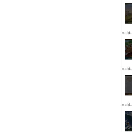
சகரி
சகரி
சகரி