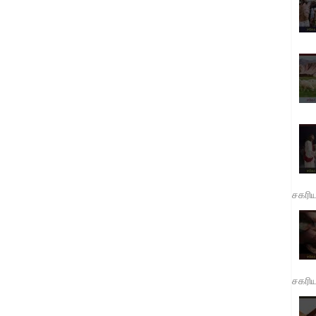
சகரி
சகரி