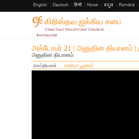
English
Deutsch
हिन्दी
Norsk
ಕನ್ನಡ
Română
கிறிஸ்தவ ஐக்கிய சபை
Christian Fellowship Church,
Bangalore
அக்டோபர் 21 | அனுதின தியானம் |
அனுதின தியானம்
சகரியா பூணன்
செய்தியாளர் :