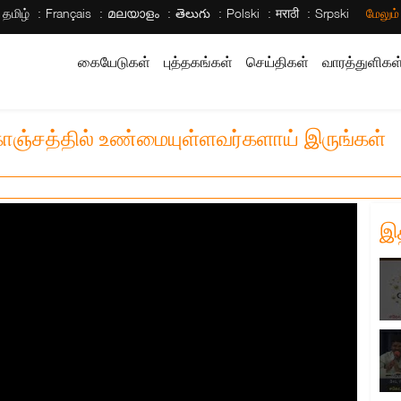
தமிழ்
Français
മലയാളം
తెలుగు
Polski
मराठी
Srpski
மேலும
கையேடுகள்
புத்தகங்கள்
செய்திகள்
வாரத்துளிகள
கொஞ்சத்தில் உண்மையுள்ளவர்களாய் இருங்கள்
இ