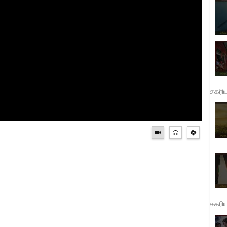
சகரி
சகரி