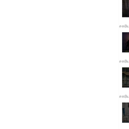
சகரி
சகரி
சகரி