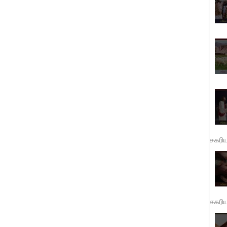
சகரி
சகரி