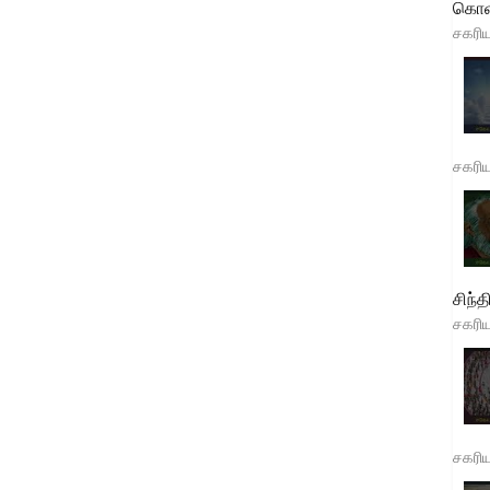
கொள
சகரி
சகரி
சிந்த
சகரி
சகரி