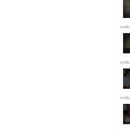
சகரி
சகரி
சகரி