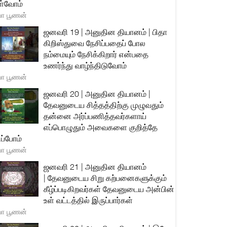
்வோம்
யா பூணன்
ஜனவரி 19 | அனுதின தியானம் | பிதா
கிறிஸ்துவை நேசிப்பதைப் போல
நம்மையும் நேசிக்கிறார் என்பதை
உணர்ந்து வாழ்ந்திடுவோம்
யா பூணன்
ஜனவரி 20 | அனுதின தியானம் |
தேவனுடைய சித்தத்திற்கு முழுவதும்
தன்னை அர்ப்பணித்தவர்களாய்
எப்பொழுதும் அவைகளை குறித்தே
ிப்போம்
யா பூணன்
ஜனவரி 21 | அனுதின தியானம்
| தேவனுடைய சிறு கற்பனைகளுக்கும்
கீழ்ப்படிகிறவர்கள் தேவனுடைய அன்பின்
உள் வட்டத்தில் இருப்பார்கள்
யா பூணன்