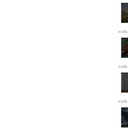
சகரி
சகரி
சகரி