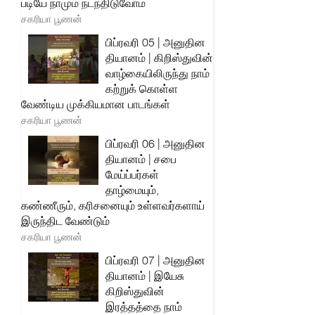
படியே நாமும் நடந்திடுவோம்
சகரியா பூணன்
பிப்ரவரி 05 | அனுதின
தியானம் | கிறிஸ்துவின்
வாழ்கையிலிருந்து நாம்
கற்றுக் கொள்ள
வேண்டிய முக்கியமான பாடங்கள்
சகரியா பூணன்
பிப்ரவரி 06 | அனுதின
தியானம் | சபை
மேய்ப்பர்கள்
தாழ்மையும்,
கண்ணீரும், கரிசனையும் உள்ளவர்களாய்
இருந்திட வேண்டும்
சகரியா பூணன்
பிப்ரவரி 07 | அனுதின
தியானம் | இயேசு
கிறிஸ்துவின்
இரத்தத்தை நாம்