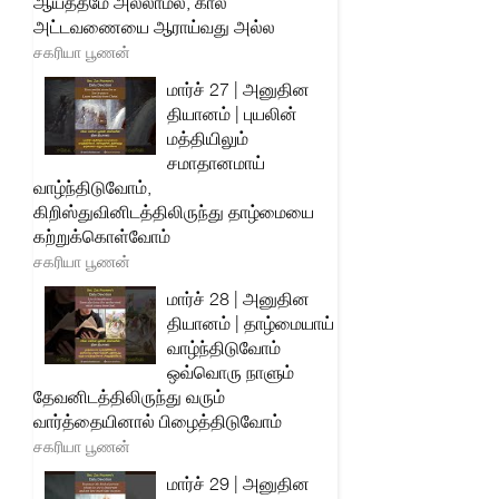
ஆயத்தமே அல்லாமல், கால
அட்டவணையை ஆராய்வது அல்ல
சகரியா பூணன்
மார்ச் 27 | அனுதின
தியானம் | புயலின்
மத்தியிலும்
சமாதானமாய்
வாழ்ந்திடுவோம்,
கிறிஸ்துவினிடத்திலிருந்து தாழ்மையை
கற்றுக்கொள்வோம்
சகரியா பூணன்
மார்ச் 28 | அனுதின
தியானம் | தாழ்மையாய்
வாழ்ந்திடுவோம்
ஒவ்வொரு நாளும்
தேவனிடத்திலிருந்து வரும்
வார்த்தையினால் பிழைத்திடுவோம்
சகரியா பூணன்
மார்ச் 29 | அனுதின