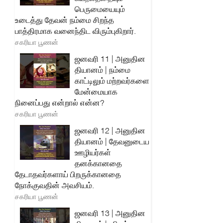
பெருமையையும்
உடைத்து தேவன் நம்மை சிறந்த
பாத்திரமாக வனைந்திட விரும்புகிறார்.
சகரியா பூணன்
ஜனவரி 11 | அனுதின
தியானம் | நம்மை
காட்டிலும் மற்றவர்களை
மேன்மையாக
நினைப்பது என்றால் என்ன?
சகரியா பூணன்
ஜனவரி 12 | அனுதின
தியானம் | தேவனுடைய
ஊழியர்கள்
தனக்கானதை
தேடாதவர்களாய் பிறருக்கானதை
நோக்குவதின் அவசியம்.
சகரியா பூணன்
ஜனவரி 13 | அனுதின