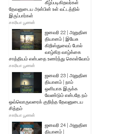
கீழ்ப்படிகிறவர்கள்
தேவனுடைய அன்பின் உள் வட்டத்தில்
இருப்பார்கள்
சகரியா பூணன்
ஜனவரி 22 | அனுதின
தியானம் | இயேசு
கிறிஸ்துவைப் போல்
வாழ்கிற வாழ்க்கை
சாத்தியம் என்பதை உணர்ந்து கொள்வோம்
சகரியா பூணன்
ஜனவரி 23 | அனுதின
தியானம் | நாம்
ஒளியாக இருக்க
வேண்டும் என்பதே நம்
ஒவ்வொருவரைக் குறித்த தேவனுடைய
சித்தம்
சகரியா பூணன்
ஜனவரி 24 | அனுதின
தியானம் |