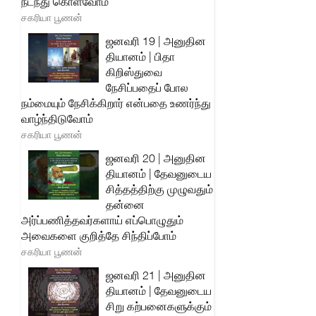
நடந்து கொள்வோம்
சகரியா பூணன்
ஜனவரி 19 | அனுதின
தியானம் | பிதா
கிறிஸ்துவை
நேசிப்பதைப் போல
நம்மையும் நேசிக்கிறார் என்பதை உணர்ந்து
வாழ்ந்திடுவோம்
சகரியா பூணன்
ஜனவரி 20 | அனுதின
தியானம் | தேவனுடைய
சித்தத்திற்கு முழுவதும்
தன்னை
அர்ப்பணித்தவர்களாய் எப்பொழுதும்
அவைகளை குறித்தே சிந்திப்போம்
சகரியா பூணன்
ஜனவரி 21 | அனுதின
தியானம் | தேவனுடைய
சிறு கற்பனைகளுக்கும்