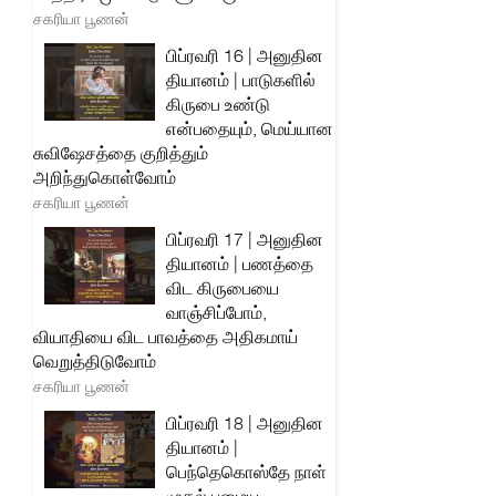
சகரியா பூணன்
பிப்ரவரி 16 | அனுதின
தியானம் | பாடுகளில்
கிருபை உண்டு
என்பதையும், மெய்யான
சுவிஷேசத்தை குறித்தும்
அறிந்துகொள்வோம்
சகரியா பூணன்
பிப்ரவரி 17 | அனுதின
தியானம் | பணத்தை
விட கிருபையை
வாஞ்சிப்போம்,
வியாதியை விட பாவத்தை அதிகமாய்
வெறுத்திடுவோம்
சகரியா பூணன்
பிப்ரவரி 18 | அனுதின
தியானம் |
பெந்தெகொஸ்தே நாள்