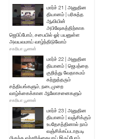
மார்ச் 21 | அனுதின
தியானம் | பரிசுத்த
ஆவியின்
அபிஷேகத்திற்காக
ஜெபிப்போம், சபையில் ஓர் பயனுள்ள
அவயவமாய் வாழ்ந்திடுவோம்
சகரியா பூணன்
மார்ச் 22 | அனுதின
தியானம் | ஜெபத்தை
குறித்து வேதாகமம்
கற்றுத்தரும்
சத்தியங்களும், நடைமுறை
வாழ்க்கைக்கான ஆலோசனைகளும்
சகரியா பூணன்
மார்ச் 23 | அனுதின
தியானம் | வஞ்சிக்கும்
உபதேசத்தினால் நாம்
வஞ்சிக்கப்படாதபடி
மிகுந்த எச்சரிக்கையாய் இருப்போம்