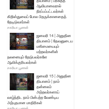
தியானம் | பரிசுத்த
ஆவியானவரால்
நிரப்பப்பட்டவர்கள்
கிறிஸ்துவைப் போல பிறருக்கானதைத்
தேடிடுவார்கள்
சகரியா பூணன்
ஜனவரி 14 | அனுதின
தியானம் | தேவனுடைய
மகிமையையும்
மற்றவர்களின்
நலனையும் தேடுபவர்களே
ஆவிக்குரியவர்கள்
சகரியா பூணன்
ஜனவரி 15 | அனுதின
தியானம் | நாம்
தன்னலம்
அற்றவர்களாய்
வாழ்ந்திட நாம் பின்பற்ற வேண்டிய
அற்புதமான மாதிரிகள்
சகரியா பூணன்