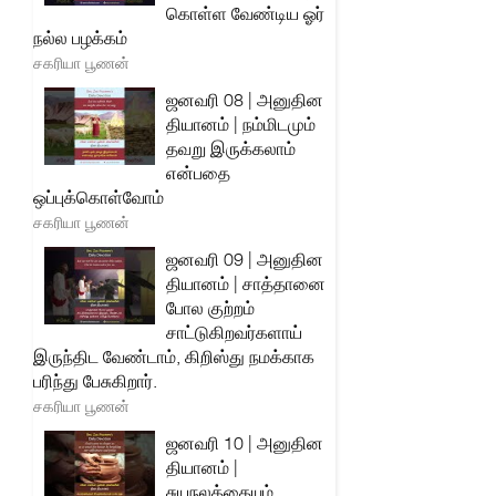
கொள்ள வேண்டிய ஓர்
நல்ல பழக்கம்
சகரியா பூணன்
ஜனவரி 08 | அனுதின
தியானம் | நம்மிடமும்
தவறு இருக்கலாம்
என்பதை
ஒப்புக்கொள்வோம்
சகரியா பூணன்
ஜனவரி 09 | அனுதின
தியானம் | சாத்தானை
போல குற்றம்
சாட்டுகிறவர்களாய்
இருந்திட வேண்டாம், கிறிஸ்து நமக்காக
பரிந்து பேசுகிறார்.
சகரியா பூணன்
ஜனவரி 10 | அனுதின
தியானம் |
சுயநலத்தையும்