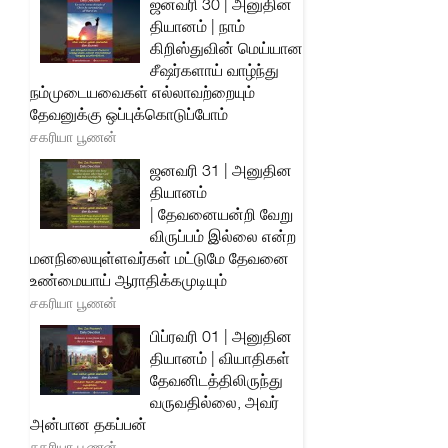
ஜனவரி 30 | அனுதின
தியானம் | நாம்
கிறிஸ்துவின் மெய்யான
சீஷர்களாய் வாழ்ந்து
நம்முடையவைகள் எல்லாவற்றையும்
தேவனுக்கு ஒப்புக்கொடுப்போம்
சகரியா பூணன்
ஜனவரி 31 | அனுதின
தியானம்
| தேவனையன்றி வேறு
விருப்பம் இல்லை என்ற
மனநிலையுள்ளவர்கள் மட்டுமே தேவனை
உண்மையாய் ஆராதிக்கமுடியும்
சகரியா பூணன்
பிப்ரவரி 01 | அனுதின
தியானம் | வியாதிகள்
தேவனிடத்திலிருந்து
வருவதில்லை, அவர்
அன்பான தகப்பன்
சகரியா பூணன்