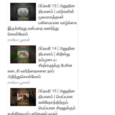
பிப்ரவரி 13 | அனுதின
தியானம் | பாடுகளின்
மூலமாகத்தான்
மகிமையான வாழ்க்கை
இருக்கிறது என்பதை உணர்ந்து
கொள்வோம்
சகரியா பூணன்
பிப்ரவரி 14 | அனுதின
தியானம் | கிறிஸ்து
தம்முடைய
சீஷர்களுக்கு பேசின
கடைசி வார்த்தைகளை நாம்
அறிந்துகொள்வோம்
சகரியா பூணன்
பிப்ரவரி 15 | அனுதின
தியானம் | மெய்யான
சுவிஷேசத்திற்கும்,
மெய்யான சீஷனுக்கும்
உபத்திரவமும் பாடுகளும் வரும்