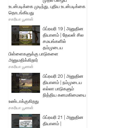
முதல் பழைய
உடன்படிக்கை முடிந்து, புதிய உடன்படிக்கை
தொடங்கியது
சகரியா பூணன்
பிப்ரவரி 19 | அனுதின
தியானம் | தேவன் சில
சமயங்களில்
தம்முடைய
பிள்ளைகளுக்கு பாடுகளை
அனுமதிக்கிறார்
சகரியா பூணன்
பிப்ரவரி 20 | அனுதின
தியானம் | நம்முடைய
எல்லா பாடுகளும்
நித்திய கனமகிமையை
உண்டாக்குகிறது
சகரியா பூணன்
பிப்ரவரி 21 | அனுதின
தியானம் |