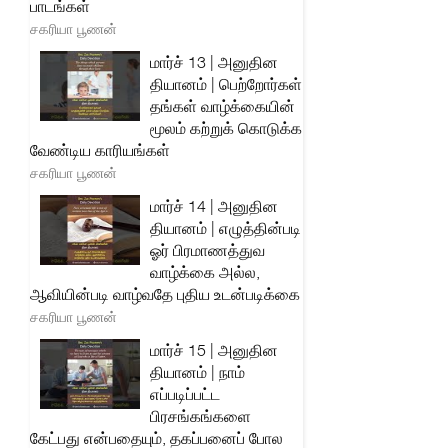
பாடங்கள்
சகரியா பூணன்
மார்ச் 13 | அனுதின
தியானம் | பெற்றோர்கள்
தங்கள் வாழ்க்கையின்
மூலம் கற்றுக் கொடுக்க
வேண்டிய காரியங்கள்
சகரியா பூணன்
மார்ச் 14 | அனுதின
தியானம் | எழுத்தின்படி
ஓர் பிரமாணத்துவ
வாழ்க்கை அல்ல,
ஆவியின்படி வாழ்வதே புதிய உடன்படிக்கை
சகரியா பூணன்
மார்ச் 15 | அனுதின
தியானம் | நாம்
எப்படிப்பட்ட
பிரசங்கங்களை
கேட்பது என்பதையும், தகப்பனைப் போல