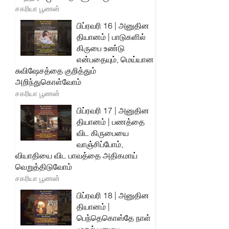
சகரியா பூணன்
பிப்ரவரி 16 | அனுதின
தியானம் | பாடுகளில்
கிருபை உண்டு
என்பதையும், மெய்யான
சுவிஷேசத்தை குறித்தும்
அறிந்துகொள்வோம்
சகரியா பூணன்
பிப்ரவரி 17 | அனுதின
தியானம் | பணத்தை
விட கிருபையை
வாஞ்சிப்போம்,
வியாதியை விட பாவத்தை அதிகமாய்
வெறுத்திடுவோம்
சகரியா பூணன்
பிப்ரவரி 18 | அனுதின
தியானம் |
பெந்தெகொஸ்தே நாள்