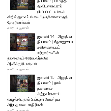
தியானம் | பரிசுத்த
ஆவியானவரால்
நிரப்பப்பட்டவர்கள்
கிறிஸ்துவைப் போல பிறருக்கானதைத்
தேடிடுவார்கள்
சகரியா பூணன்
ஜனவரி 14 | அனுதின
தியானம் | தேவனுடைய
மகிமையையும்
மற்றவர்களின்
நலனையும் தேடுபவர்களே
ஆவிக்குரியவர்கள்
சகரியா பூணன்
ஜனவரி 15 | அனுதின
தியானம் | நாம்
தன்னலம்
அற்றவர்களாய்
வாழ்ந்திட நாம் பின்பற்ற வேண்டிய
அற்புதமான மாதிரிகள்
சகரியா பூணன்