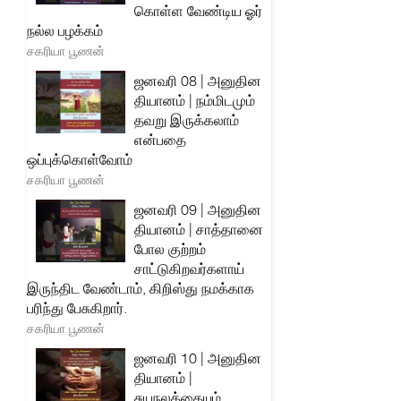
கொள்ள வேண்டிய ஓர்
நல்ல பழக்கம்
சகரியா பூணன்
ஜனவரி 08 | அனுதின
தியானம் | நம்மிடமும்
தவறு இருக்கலாம்
என்பதை
ஒப்புக்கொள்வோம்
சகரியா பூணன்
ஜனவரி 09 | அனுதின
தியானம் | சாத்தானை
போல குற்றம்
சாட்டுகிறவர்களாய்
இருந்திட வேண்டாம், கிறிஸ்து நமக்காக
பரிந்து பேசுகிறார்.
சகரியா பூணன்
ஜனவரி 10 | அனுதின
தியானம் |
சுயநலத்தையும்