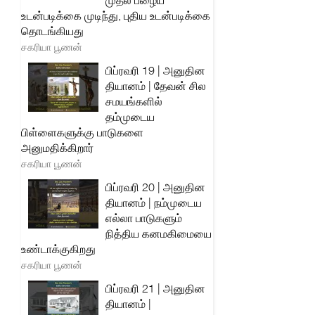
முதல் பழைய
உடன்படிக்கை முடிந்து, புதிய உடன்படிக்கை
தொடங்கியது
சகரியா பூணன்
பிப்ரவரி 19 | அனுதின
தியானம் | தேவன் சில
சமயங்களில்
தம்முடைய
பிள்ளைகளுக்கு பாடுகளை
அனுமதிக்கிறார்
சகரியா பூணன்
பிப்ரவரி 20 | அனுதின
தியானம் | நம்முடைய
எல்லா பாடுகளும்
நித்திய கனமகிமையை
உண்டாக்குகிறது
சகரியா பூணன்
பிப்ரவரி 21 | அனுதின
தியானம் |