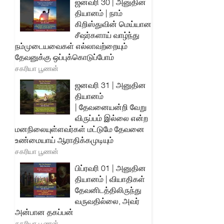
ஜனவரி 30 | அனுதின
தியானம் | நாம்
கிறிஸ்துவின் மெய்யான
சீஷர்களாய் வாழ்ந்து
நம்முடையவைகள் எல்லாவற்றையும்
தேவனுக்கு ஒப்புக்கொடுப்போம்
சகரியா பூணன்
ஜனவரி 31 | அனுதின
தியானம்
| தேவனையன்றி வேறு
விருப்பம் இல்லை என்ற
மனநிலையுள்ளவர்கள் மட்டுமே தேவனை
உண்மையாய் ஆராதிக்கமுடியும்
சகரியா பூணன்
பிப்ரவரி 01 | அனுதின
தியானம் | வியாதிகள்
தேவனிடத்திலிருந்து
வருவதில்லை, அவர்
அன்பான தகப்பன்
சகரியா பூணன்