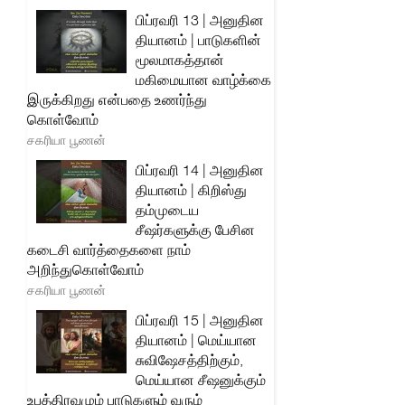
பிப்ரவரி 13 | அனுதின
தியானம் | பாடுகளின்
மூலமாகத்தான்
மகிமையான வாழ்க்கை
இருக்கிறது என்பதை உணர்ந்து
கொள்வோம்
சகரியா பூணன்
பிப்ரவரி 14 | அனுதின
தியானம் | கிறிஸ்து
தம்முடைய
சீஷர்களுக்கு பேசின
கடைசி வார்த்தைகளை நாம்
அறிந்துகொள்வோம்
சகரியா பூணன்
பிப்ரவரி 15 | அனுதின
தியானம் | மெய்யான
சுவிஷேசத்திற்கும்,
மெய்யான சீஷனுக்கும்
உபத்திரவமும் பாடுகளும் வரும்