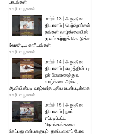
பாடங்கள்
சகரியா பூணன்
மார்ச் 13 | அனுதின
தியானம் | பெற்றோர்கள்
தங்கள் வாழ்க்கையின்
மூலம் கற்றுக் கொடுக்க
வேண்டிய காரியங்கள்
சகரியா பூணன்
மார்ச் 14 | அனுதின
தியானம் | எழுத்தின்படி
ஓர் பிரமாணத்துவ
வாழ்க்கை அல்ல,
ஆவியின்படி வாழ்வதே புதிய உடன்படிக்கை
சகரியா பூணன்
மார்ச் 15 | அனுதின
தியானம் | நாம்
எப்படிப்பட்ட
பிரசங்கங்களை
கேட்பது என்பதையும், தகப்பனைப் போல