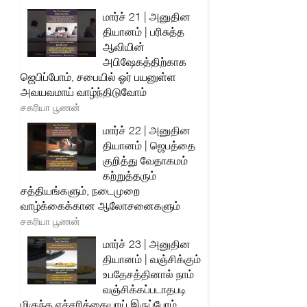
மார்ச் 21 | அனுதின
தியானம் | பரிசுத்த
ஆவியின்
அபிஷேகத்திற்காக
ஜெபிப்போம், சபையில் ஓர் பயனுள்ள
அவயவமாய் வாழ்ந்திடுவோம்
சகரியா பூணன்
மார்ச் 22 | அனுதின
தியானம் | ஜெபத்தை
குறித்து வேதாகமம்
கற்றுத்தரும்
சத்தியங்களும், நடைமுறை
வாழ்க்கைக்கான ஆலோசனைகளும்
சகரியா பூணன்
மார்ச் 23 | அனுதின
தியானம் | வஞ்சிக்கும்
உபதேசத்தினால் நாம்
வஞ்சிக்கப்படாதபடி
மிகுந்த எச்சரிக்கையாய் இருப்போம்