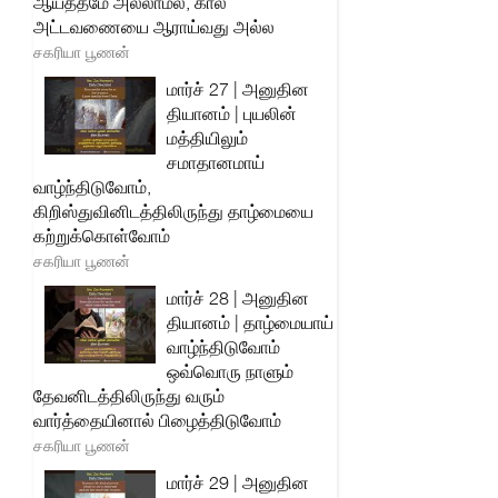
ஆயத்தமே அல்லாமல், கால
அட்டவணையை ஆராய்வது அல்ல
சகரியா பூணன்
மார்ச் 27 | அனுதின
தியானம் | புயலின்
மத்தியிலும்
சமாதானமாய்
வாழ்ந்திடுவோம்,
கிறிஸ்துவினிடத்திலிருந்து தாழ்மையை
கற்றுக்கொள்வோம்
சகரியா பூணன்
மார்ச் 28 | அனுதின
தியானம் | தாழ்மையாய்
வாழ்ந்திடுவோம்
ஒவ்வொரு நாளும்
தேவனிடத்திலிருந்து வரும்
வார்த்தையினால் பிழைத்திடுவோம்
சகரியா பூணன்
மார்ச் 29 | அனுதின