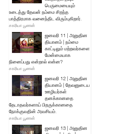
பெருமையையும்
உடைத்து தேவன் நம்மை சிறந்த
பாத்திரமாக வனைந்திட விரும்புகிறார்.
சகரியா பூணன்
ஜனவரி 11 | அனுதின
தியானம் | நம்மை
காட்டிலும் மற்றவர்களை
மேன்மையாக
நினைப்பது என்றால் என்ன?
சகரியா பூணன்
ஜனவரி 12 | அனுதின
தியானம் | தேவனுடைய
ஊழியர்கள்
தனக்கானதை
தேடாதவர்களாய் பிறருக்கானதை
நோக்குவதின் அவசியம்.
சகரியா பூணன்
ஜனவரி 13 | அனுதின