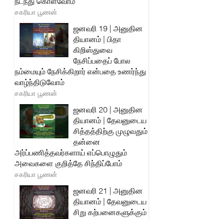
நடந்து கொள்வோம்
சகரியா பூணன்
ஜனவரி 19 | அனுதின
தியானம் | பிதா
கிறிஸ்துவை
நேசிப்பதைப் போல
நம்மையும் நேசிக்கிறார் என்பதை உணர்ந்து
வாழ்ந்திடுவோம்
சகரியா பூணன்
ஜனவரி 20 | அனுதின
தியானம் | தேவனுடைய
சித்தத்திற்கு முழுவதும்
தன்னை
அர்ப்பணித்தவர்களாய் எப்பொழுதும்
அவைகளை குறித்தே சிந்திப்போம்
சகரியா பூணன்
ஜனவரி 21 | அனுதின
தியானம் | தேவனுடைய
சிறு கற்பனைகளுக்கும்