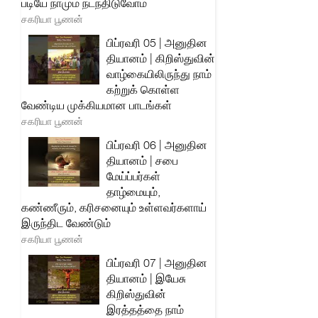
படியே நாமும் நடந்திடுவோம்
சகரியா பூணன்
பிப்ரவரி 05 | அனுதின
தியானம் | கிறிஸ்துவின்
வாழ்கையிலிருந்து நாம்
கற்றுக் கொள்ள
வேண்டிய முக்கியமான பாடங்கள்
சகரியா பூணன்
பிப்ரவரி 06 | அனுதின
தியானம் | சபை
மேய்ப்பர்கள்
தாழ்மையும்,
கண்ணீரும், கரிசனையும் உள்ளவர்களாய்
இருந்திட வேண்டும்
சகரியா பூணன்
பிப்ரவரி 07 | அனுதின
தியானம் | இயேசு
கிறிஸ்துவின்
இரத்தத்தை நாம்