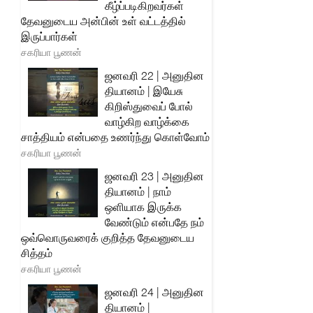
கீழ்ப்படிகிறவர்கள்
தேவனுடைய அன்பின் உள் வட்டத்தில்
இருப்பார்கள்
சகரியா பூணன்
ஜனவரி 22 | அனுதின
தியானம் | இயேசு
கிறிஸ்துவைப் போல்
வாழ்கிற வாழ்க்கை
சாத்தியம் என்பதை உணர்ந்து கொள்வோம்
சகரியா பூணன்
ஜனவரி 23 | அனுதின
தியானம் | நாம்
ஒளியாக இருக்க
வேண்டும் என்பதே நம்
ஒவ்வொருவரைக் குறித்த தேவனுடைய
சித்தம்
சகரியா பூணன்
ஜனவரி 24 | அனுதின
தியானம் |