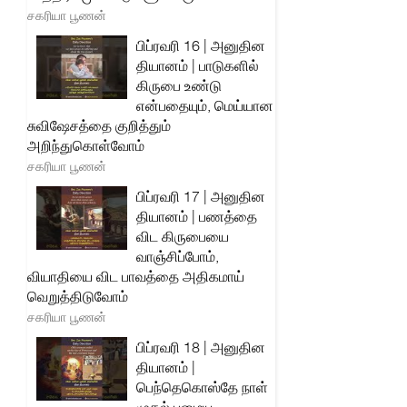
சகரியா பூணன்
பிப்ரவரி 16 | அனுதின
தியானம் | பாடுகளில்
கிருபை உண்டு
என்பதையும், மெய்யான
சுவிஷேசத்தை குறித்தும்
அறிந்துகொள்வோம்
சகரியா பூணன்
பிப்ரவரி 17 | அனுதின
தியானம் | பணத்தை
விட கிருபையை
வாஞ்சிப்போம்,
வியாதியை விட பாவத்தை அதிகமாய்
வெறுத்திடுவோம்
சகரியா பூணன்
பிப்ரவரி 18 | அனுதின
தியானம் |
பெந்தெகொஸ்தே நாள்