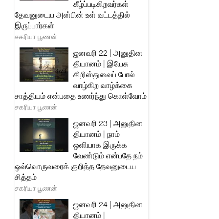
கீழ்ப்படிகிறவர்கள்
தேவனுடைய அன்பின் உள் வட்டத்தில்
இருப்பார்கள்
சகரியா பூணன்
ஜனவரி 22 | அனுதின
தியானம் | இயேசு
கிறிஸ்துவைப் போல்
வாழ்கிற வாழ்க்கை
சாத்தியம் என்பதை உணர்ந்து கொள்வோம்
சகரியா பூணன்
ஜனவரி 23 | அனுதின
தியானம் | நாம்
ஒளியாக இருக்க
வேண்டும் என்பதே நம்
ஒவ்வொருவரைக் குறித்த தேவனுடைய
சித்தம்
சகரியா பூணன்
ஜனவரி 24 | அனுதின
தியானம் |