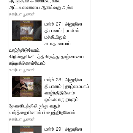
ஆயத்தமே அல்லாமல், கால
அட்டவணையை ஆராய்வது அல்ல
சகரியா பூணன்
மார்ச் 27 | அனுதின
தியானம் | புயலின்
மத்தியிலும்
சமாதானமாய்
வாழ்ந்திடுவோம்,
கிறிஸ்துவினிடத்திலிருந்து தாழ்மையை
கற்றுக்கொள்வோம்
சகரியா பூணன்
மார்ச் 28 | அனுதின
தியானம் | தாழ்மையாய்
வாழ்ந்திடுவோம்
ஒவ்வொரு நாளும்
தேவனிடத்திலிருந்து வரும்
வார்த்தையினால் பிழைத்திடுவோம்
சகரியா பூணன்
மார்ச் 29 | அனுதின