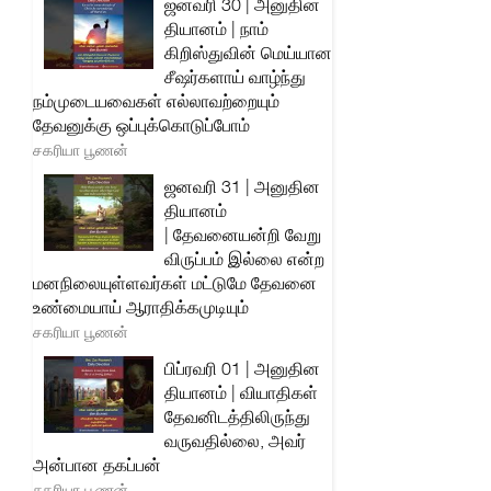
ஜனவரி 30 | அனுதின
தியானம் | நாம்
கிறிஸ்துவின் மெய்யான
சீஷர்களாய் வாழ்ந்து
நம்முடையவைகள் எல்லாவற்றையும்
தேவனுக்கு ஒப்புக்கொடுப்போம்
சகரியா பூணன்
ஜனவரி 31 | அனுதின
தியானம்
| தேவனையன்றி வேறு
விருப்பம் இல்லை என்ற
மனநிலையுள்ளவர்கள் மட்டுமே தேவனை
உண்மையாய் ஆராதிக்கமுடியும்
சகரியா பூணன்
பிப்ரவரி 01 | அனுதின
தியானம் | வியாதிகள்
தேவனிடத்திலிருந்து
வருவதில்லை, அவர்
அன்பான தகப்பன்
சகரியா பூணன்