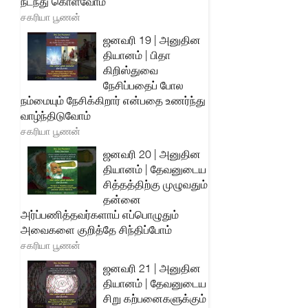
நடந்து கொள்வோம்
சகரியா பூணன்
ஜனவரி 19 | அனுதின
தியானம் | பிதா
கிறிஸ்துவை
நேசிப்பதைப் போல
நம்மையும் நேசிக்கிறார் என்பதை உணர்ந்து
வாழ்ந்திடுவோம்
சகரியா பூணன்
ஜனவரி 20 | அனுதின
தியானம் | தேவனுடைய
சித்தத்திற்கு முழுவதும்
தன்னை
அர்ப்பணித்தவர்களாய் எப்பொழுதும்
அவைகளை குறித்தே சிந்திப்போம்
சகரியா பூணன்
ஜனவரி 21 | அனுதின
தியானம் | தேவனுடைய
சிறு கற்பனைகளுக்கும்