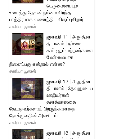
பெருமையையும்
உடைத்து தேவன் நம்மை சிறந்த
பாத்திரமாக வனைந்திட விரும்புகிறார்.
சகரியா பூணன்
ஜனவரி 11 | அனுதின
தியானம் | நம்மை
காட்டிலும் மற்றவர்களை
மேன்மையாக
நினைப்பது என்றால் என்ன?
சகரியா பூணன்
ஜனவரி 12 | அனுதின
தியானம் | தேவனுடைய
ஊழியர்கள்
தனக்கானதை
தேடாதவர்களாய் பிறருக்கானதை
நோக்குவதின் அவசியம்.
சகரியா பூணன்
ஜனவரி 13 | அனுதின