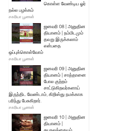
கொள்ள வேண்டிய ஓர்
நல்ல பழக்கம்
சகரியா பூணன்
ஜனவரி 08 | அனுதின
தியானம் | நம்மிடமும்
தவறு இருக்கலாம்
என்பதை
ஒப்புக்கொள்வோம்
சகரியா பூணன்
ஜனவரி 09 | அனுதின
தியானம் | சாத்தானை
போல குற்றம்
சாட்டுகிறவர்களாய்
இருந்திட வேண்டாம், கிறிஸ்து நமக்காக
பரிந்து பேசுகிறார்.
சகரியா பூணன்
ஜனவரி 10 | அனுதின
தியானம் |
சுயநலத்தையும்