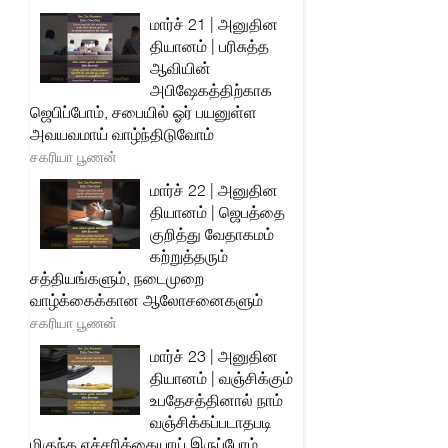
மார்ச் 21 | அனுதின
தியானம் | பரிசுத்த
ஆவியின்
அபிஷேகத்திற்காக
ஜெபிப்போம், சபையில் ஓர் பயனுள்ள
அவயவமாய் வாழ்ந்திடுவோம்
சகரியா பூணன்
மார்ச் 22 | அனுதின
தியானம் | ஜெபத்தை
குறித்து வேதாகமம்
கற்றுத்தரும்
சத்தியங்களும், நடைமுறை
வாழ்க்கைக்கான ஆலோசனைகளும்
சகரியா பூணன்
மார்ச் 23 | அனுதின
தியானம் | வஞ்சிக்கும்
உபதேசத்தினால் நாம்
வஞ்சிக்கப்படாதபடி
மிகுந்த எச்சரிக்கையாய் இருப்போம்