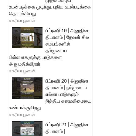
முதல் பழைய
உடன்படிக்கை முடிந்து, புதிய உடன்படிக்கை
தொடங்கியது
சகரியா பூணன்
பிப்ரவரி 19 | அனுதின
தியானம் | தேவன் சில
சமயங்களில்
தம்முடைய
பிள்ளைகளுக்கு பாடுகளை
அனுமதிக்கிறார்
சகரியா பூணன்
பிப்ரவரி 20 | அனுதின
தியானம் | நம்முடைய
எல்லா பாடுகளும்
நித்திய கனமகிமையை
உண்டாக்குகிறது
சகரியா பூணன்
பிப்ரவரி 21 | அனுதின
தியானம் |