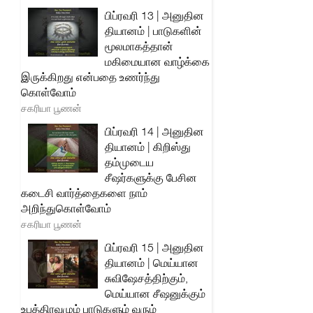
பிப்ரவரி 13 | அனுதின
தியானம் | பாடுகளின்
மூலமாகத்தான்
மகிமையான வாழ்க்கை
இருக்கிறது என்பதை உணர்ந்து
கொள்வோம்
சகரியா பூணன்
பிப்ரவரி 14 | அனுதின
தியானம் | கிறிஸ்து
தம்முடைய
சீஷர்களுக்கு பேசின
கடைசி வார்த்தைகளை நாம்
அறிந்துகொள்வோம்
சகரியா பூணன்
பிப்ரவரி 15 | அனுதின
தியானம் | மெய்யான
சுவிஷேசத்திற்கும்,
மெய்யான சீஷனுக்கும்
உபத்திரவமும் பாடுகளும் வரும்