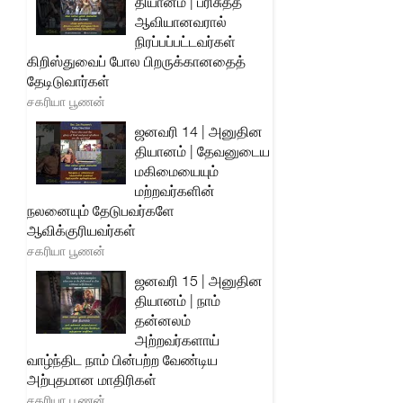
தியானம் | பரிசுத்த
ஆவியானவரால்
நிரப்பப்பட்டவர்கள்
கிறிஸ்துவைப் போல பிறருக்கானதைத்
தேடிடுவார்கள்
சகரியா பூணன்
ஜனவரி 14 | அனுதின
தியானம் | தேவனுடைய
மகிமையையும்
மற்றவர்களின்
நலனையும் தேடுபவர்களே
ஆவிக்குரியவர்கள்
சகரியா பூணன்
ஜனவரி 15 | அனுதின
தியானம் | நாம்
தன்னலம்
அற்றவர்களாய்
வாழ்ந்திட நாம் பின்பற்ற வேண்டிய
அற்புதமான மாதிரிகள்
சகரியா பூணன்