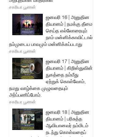
அற்புதமான மாதிரிகள்
சகரியா பூணன்
ஜனவரி 16 | அனுதின
தியானம் | நமக்கு தீமை
செய்த எல்லோரையும்
நாம் மன்னிக்காவிட்டால்
நம்முடைய பாவமும் மன்னிக்கப்படாது
சகரியா பூணன்
ஜனவரி 17 | அனுதின
தியானம் | கிறிஸ்துவின்
நுகத்தை நம்மீது
ஏற்றுக் கொள்வோம்,
நமது வாழ்க்கை முழுவதையும்
அர்ப்பணிப்போம்.
சகரியா பூணன்
ஜனவரி 18 | அனுதின
தியானம் | பரிசுத்த
ஆவியானவர் நம்மிடம்
நடந்து கொள்வதைப்