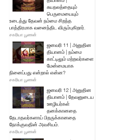
தியானம் |
சுயநலத்தையும்
பெருமையையும்
உடைத்து தேவன் நம்மை சிறந்த
பாத்திரமாக வனைந்திட விரும்புகிறார்.
சகரியா பூணன்
ஜனவரி 11 | அனுதின
தியானம் | நம்மை
காட்டிலும் மற்றவர்களை
மேன்மையாக
நினைப்பது என்றால் என்ன?
சகரியா பூணன்
ஜனவரி 12 | அனுதின
தியானம் | தேவனுடைய
ஊழியர்கள்
தனக்கானதை
தேடாதவர்களாய் பிறருக்கானதை
நோக்குவதின் அவசியம்.
சகரியா பூணன்