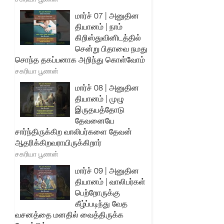
மார்ச் 07 | அனுதின
தியானம் | நாம்
கிறிஸ்துவினிடத்தில்
சென்று பிதாவை நமது
சொந்த தகப்பனாக அறிந்து கொள்வோம்
சகரியா பூணன்
மார்ச் 08 | அனுதின
தியானம் | முழு
இருதயத்தோடு
தேவனையே
சார்ந்திருக்கிற வாலிபர்களை தேவன்
ஆதரிக்கிறவராயிருக்கிறார்
சகரியா பூணன்
மார்ச் 09 | அனுதின
தியானம் | வாலிபர்கள்
பெற்றோருக்கு
கீழ்ப்படிந்து வேத
வசனத்தை மனதில் வைத்திருக்க