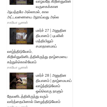
வாழ்வதே கிறிஸ்துவின்
வருகைக்கான
ஆயத்தமே அல்லாமல், கால
அட்டவணையை ஆராய்வது அல்ல
சகரியா பூணன்
மார்ச் 27 | அனுதின
தியானம் | புயலின்
மத்தியிலும்
சமாதானமாய்
வாழ்ந்திடுவோம்,
கிறிஸ்துவினிடத்திலிருந்து தாழ்மையை
கற்றுக்கொள்வோம்
சகரியா பூணன்
மார்ச் 28 | அனுதின
தியானம் | தாழ்மையாய்
வாழ்ந்திடுவோம்
ஒவ்வொரு நாளும்
தேவனிடத்திலிருந்து வரும்
வார்த்தையினால் பிழைத்திடுவோம்
சகரியா பூணன்