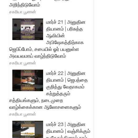
அறிந்திடுவோம்
சகரியா பூணன்
மார்ச் 21 | அனுதின
தியானம் | பரிசுத்த
ஆவியின்
அபிஷேகத்திற்காக
ஜெபிப்போம், சபையில் ஓர் பயனுள்ள
அவயவமாய் வாழ்ந்திடுவோம்
சகரியா பூணன்
மார்ச் 22 | அனுதின
தியானம் | ஜெபத்தை
குறித்து வேதாகமம்
கற்றுத்தரும்
சத்தியங்களும், நடைமுறை
வாழ்க்கைக்கான ஆலோசனைகளும்
சகரியா பூணன்
மார்ச் 23 | அனுதின
தியானம் | வஞ்சிக்கும்
உபதேசத்தினால் நாம்