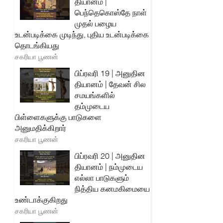
தியானம் |
பெந்தெகொஸ்தே நாள்
முதல் பழைய
உடன்படிக்கை முடிந்து, புதிய உடன்படிக்கை
தொடங்கியது
சகரியா பூணன்
பிப்ரவரி 19 | அனுதின
தியானம் | தேவன் சில
சமயங்களில்
தம்முடைய
பிள்ளைகளுக்கு பாடுகளை
அனுமதிக்கிறார்
சகரியா பூணன்
பிப்ரவரி 20 | அனுதின
தியானம் | நம்முடைய
எல்லா பாடுகளும்
நித்திய கனமகிமையை
உண்டாக்குகிறது
சகரியா பூணன்