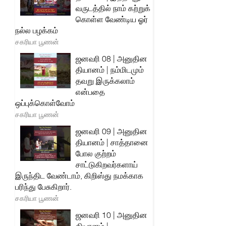
வருடத்தில் நாம் கற்றுக்
கொள்ள வேண்டிய ஓர்
நல்ல பழக்கம்
சகரியா பூணன்
ஜனவரி 08 | அனுதின
தியானம் | நம்மிடமும்
தவறு இருக்கலாம்
என்பதை
ஒப்புக்கொள்வோம்
சகரியா பூணன்
ஜனவரி 09 | அனுதின
தியானம் | சாத்தானை
போல குற்றம்
சாட்டுகிறவர்களாய்
இருந்திட வேண்டாம், கிறிஸ்து நமக்காக
பரிந்து பேசுகிறார்.
சகரியா பூணன்
ஜனவரி 10 | அனுதின