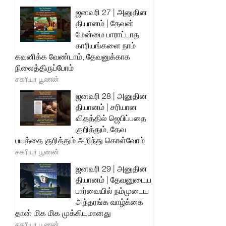
ஜனவரி 27 | அனுதின
தியானம் | தேவன்
மேன்மை பாராட்டாத
காரியங்களை நாம்
கவனிக்க வேண்டாம், தேவனுக்காக
நிலைத்திருப்போம்
சகரியா பூணன்
ஜனவரி 28 | அனுதின
தியானம் | சரியான
விதத்தில் ஜெபிப்பதை
குறித்தும், தேவ
பயத்தை குறித்தும் அறிந்து கொள்வோம்
சகரியா பூணன்
ஜனவரி 29 | அனுதின
தியானம் | தேவனுடைய
பார்வையில் நம்முடைய
அந்தரங்க வாழ்க்கை
தான் மிக மிக முக்கியமானது
சகரியா பூணன்