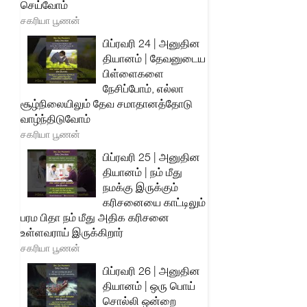
செய்வோம்
சகரியா பூணன்
பிப்ரவரி 24 | அனுதின
தியானம் | தேவனுடைய
பிள்ளைகளை
நேசிப்போம், எல்லா
சூழ்நிலையிலும் தேவ சமாதானத்தோடு
வாழ்ந்திடுவோம்
சகரியா பூணன்
பிப்ரவரி 25 | அனுதின
தியானம் | நம் மீது
நமக்கு இருக்கும்
கரிசனையை காட்டிலும்
பரம பிதா நம் மீது அதிக கரிசனை
உள்ளவராய் இருக்கிறார்
சகரியா பூணன்
பிப்ரவரி 26 | அனுதின
தியானம் | ஒரு பொய்
சொல்லி ஒன்றை