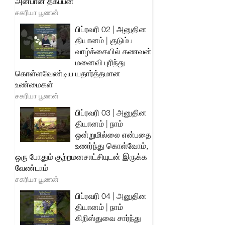
அன்பான தகப்பன்
சகரியா பூணன்
பிப்ரவரி 02 | அனுதின
தியானம் | குடும்ப
வாழ்க்கையில் கணவன்
மனைவி புரிந்து
கொள்ளவேண்டிய யதார்த்தமான
உண்மைகள்
சகரியா பூணன்
பிப்ரவரி 03 | அனுதின
தியானம் | நாம்
ஒன்றுமில்லை என்பதை
உணர்ந்து கொள்வோம்,
ஒரு போதும் குற்றமனசாட்சியுடன் இருக்க
வேண்டாம்
சகரியா பூணன்
பிப்ரவரி 04 | அனுதின
தியானம் | நாம்
கிறிஸ்துவை சார்ந்து