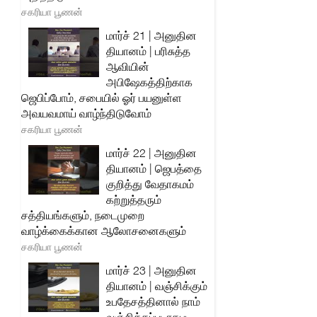
சகரியா பூணன்
மார்ச் 21 | அனுதின
தியானம் | பரிசுத்த
ஆவியின்
அபிஷேகத்திற்காக
ஜெபிப்போம், சபையில் ஓர் பயனுள்ள
அவயவமாய் வாழ்ந்திடுவோம்
சகரியா பூணன்
மார்ச் 22 | அனுதின
தியானம் | ஜெபத்தை
குறித்து வேதாகமம்
கற்றுத்தரும்
சத்தியங்களும், நடைமுறை
வாழ்க்கைக்கான ஆலோசனைகளும்
சகரியா பூணன்
மார்ச் 23 | அனுதின
தியானம் | வஞ்சிக்கும்
உபதேசத்தினால் நாம்