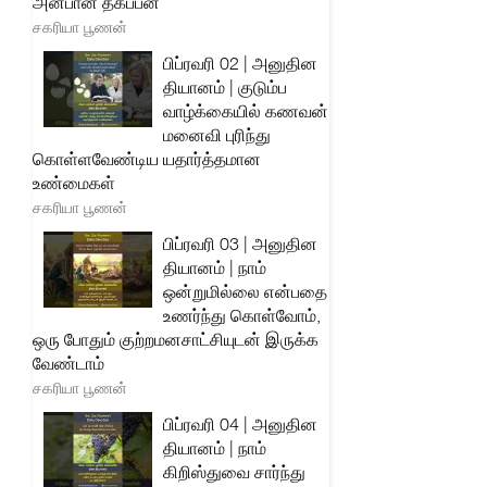
அன்பான தகப்பன்
சகரியா பூணன்
பிப்ரவரி 02 | அனுதின
தியானம் | குடும்ப
வாழ்க்கையில் கணவன்
மனைவி புரிந்து
கொள்ளவேண்டிய யதார்த்தமான
உண்மைகள்
சகரியா பூணன்
பிப்ரவரி 03 | அனுதின
தியானம் | நாம்
ஒன்றுமில்லை என்பதை
உணர்ந்து கொள்வோம்,
ஒரு போதும் குற்றமனசாட்சியுடன் இருக்க
வேண்டாம்
சகரியா பூணன்
பிப்ரவரி 04 | அனுதின
தியானம் | நாம்
கிறிஸ்துவை சார்ந்து