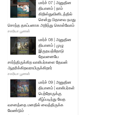
மார்ச் 07 | அனுதின
தியானம் | நாம்
கிறிஸ்துவினிடத்தில்
சென்று பிதாவை நமது
சொந்த தகப்பனாக அறிந்து கொள்வோம்
சகரியா பூணன்
மார்ச் 08 | அனுதின
தியானம் | முழு
இருதயத்தோடு
தேவனையே
சார்ந்திருக்கிற வாலிபர்களை தேவன்
ஆதரிக்கிறவராயிருக்கிறார்
சகரியா பூணன்
மார்ச் 09 | அனுதின
தியானம் | வாலிபர்கள்
பெற்றோருக்கு
கீழ்ப்படிந்து வேத
வசனத்தை மனதில் வைத்திருக்க
வேண்டும்