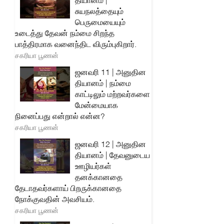
தியானம் |
சுயநலத்தையும்
பெருமையையும்
உடைத்து தேவன் நம்மை சிறந்த
பாத்திரமாக வனைந்திட விரும்புகிறார்.
சகரியா பூணன்
ஜனவரி 11 | அனுதின
தியானம் | நம்மை
காட்டிலும் மற்றவர்களை
மேன்மையாக
நினைப்பது என்றால் என்ன?
சகரியா பூணன்
ஜனவரி 12 | அனுதின
தியானம் | தேவனுடைய
ஊழியர்கள்
தனக்கானதை
தேடாதவர்களாய் பிறருக்கானதை
நோக்குவதின் அவசியம்.
சகரியா பூணன்