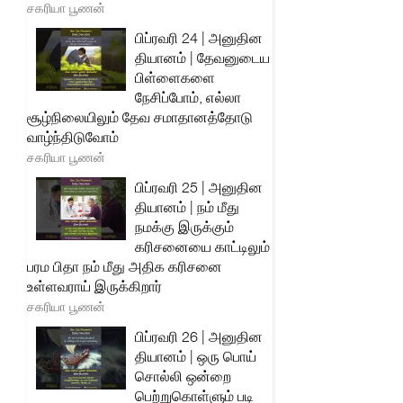
சகரியா பூணன்
பிப்ரவரி 24 | அனுதின
தியானம் | தேவனுடைய
பிள்ளைகளை
நேசிப்போம், எல்லா
சூழ்நிலையிலும் தேவ சமாதானத்தோடு
வாழ்ந்திடுவோம்
சகரியா பூணன்
பிப்ரவரி 25 | அனுதின
தியானம் | நம் மீது
நமக்கு இருக்கும்
கரிசனையை காட்டிலும்
பரம பிதா நம் மீது அதிக கரிசனை
உள்ளவராய் இருக்கிறார்
சகரியா பூணன்
பிப்ரவரி 26 | அனுதின
தியானம் | ஒரு பொய்
சொல்லி ஒன்றை
பெற்றுகொள்ளும் படி