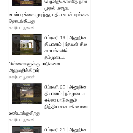
பெந்தெகொஸ்தே நாள்
முதல் பழைய
உடன்படிக்கை முடிந்து, புதிய உடன்படிக்கை
தொடங்கியது
சகரியா பூணன்
பிப்ரவரி 19 | அனுதின
தியானம் | தேவன் சில
சமயங்களில்
தம்முடைய
பிள்ளைகளுக்கு பாடுகளை
அனுமதிக்கிறார்
சகரியா பூணன்
பிப்ரவரி 20 | அனுதின
தியானம் | நம்முடைய
எல்லா பாடுகளும்
நித்திய கனமகிமையை
உண்டாக்குகிறது
சகரியா பூணன்
பிப்ரவரி 21 | அனுதின