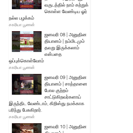
வருடத்தில் நாம் கற்றுக்
கொள்ள வேண்டிய ஓர்
நல்ல பழக்கம்
சகரியா பூணன்
ஜனவரி 08 | அனுதின
தியானம் | நம்மிடமும்
தவறு இருக்கலாம்
என்பதை
ஒப்புக்கொள்வோம்
சகரியா பூணன்
ஜனவரி 09 | அனுதின
தியானம் | சாத்தானை
போல குற்றம்
சாட்டுகிறவர்களாய்
இருந்திட வேண்டாம், கிறிஸ்து நமக்காக
பரிந்து பேசுகிறார்.
சகரியா பூணன்
ஜனவரி 10 | அனுதின