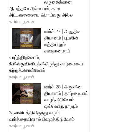
வருகைக்கான
ஆயத்தமே அல்லாமல், கால
அட்டவணையை ஆராய்வது அல்ல
சகரியா பூணன்
மார்ச் 27 | அனுதின
தியானம் | புயலின்
மத்தியிலும்
சமாதானமாய்
வாழ்ந்திடுவோம்,
கிறிஸ்துவினிடத்திலிருந்து தாழ்மையை
கற்றுக்கொள்வோம்
சகரியா பூணன்
மார்ச் 28 | அனுதின
தியானம் | தாழ்மையாய்
வாழ்ந்திடுவோம்
ஒவ்வொரு நாளும்
தேவனிடத்திலிருந்து வரும்
வார்த்தையினால் பிழைத்திடுவோம்
சகரியா பூணன்