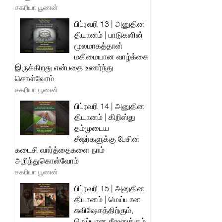
சகரியா பூணன்
பிப்ரவரி 13 | அனுதின
தியானம் | பாடுகளின்
மூலமாகத்தான்
மகிமையான வாழ்க்கை
இருக்கிறது என்பதை உணர்ந்து
கொள்வோம்
சகரியா பூணன்
பிப்ரவரி 14 | அனுதின
தியானம் | கிறிஸ்து
தம்முடைய
சீஷர்களுக்கு பேசின
கடைசி வார்த்தைகளை நாம்
அறிந்துகொள்வோம்
சகரியா பூணன்
பிப்ரவரி 15 | அனுதின
தியானம் | மெய்யான
சுவிஷேசத்திற்கும்,
மெய்யான சீஷனுக்கும்