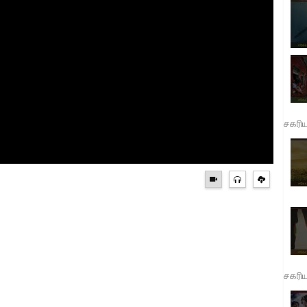
சகரி
சகரி