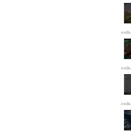
சகரி
சகரி
சகரி