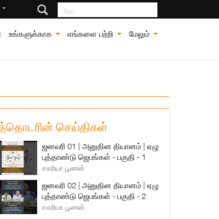
தேட
்
்
உங்களுக்காக
எங்களை பற்றி
மேலும்
த்தொடரின் செய்திகள்
ஜனவரி 01 | அனுதின தியானம் | ஏழு
புத்தாண்டு ஜெபங்கள் - பகுதி - 1
சகரியா பூணன்
ஜனவரி 02 | அனுதின தியானம் | ஏழு
புத்தாண்டு ஜெபங்கள் - பகுதி - 2
சகரியா பூணன்