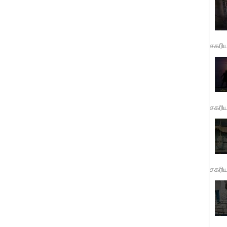
சகரி
சகரி
சகரி