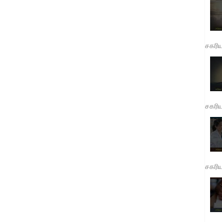
சகரி
சகரி
சகரி