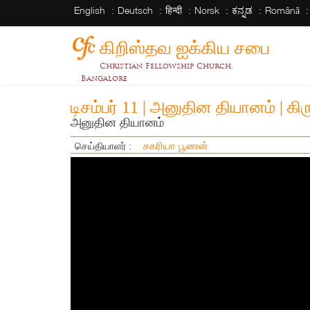
English
Deutsch
हिन्दी
Norsk
ಕನ್ನಡ
Română
கிறிஸ்தவ ஐக்கிய சபை
Christian Fellowship Church,
Bangalore
டிசம்பர் 11 | அனுதின தியானம் | 
அனுதின தியானம்
சகரியா பூணன்
செய்தியாளர் :