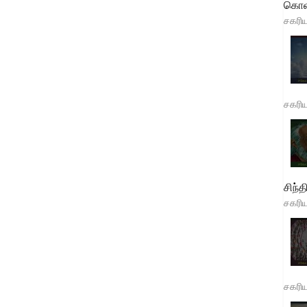
கொள
சகரி
சகரி
சிந்த
சகரி
சகரி