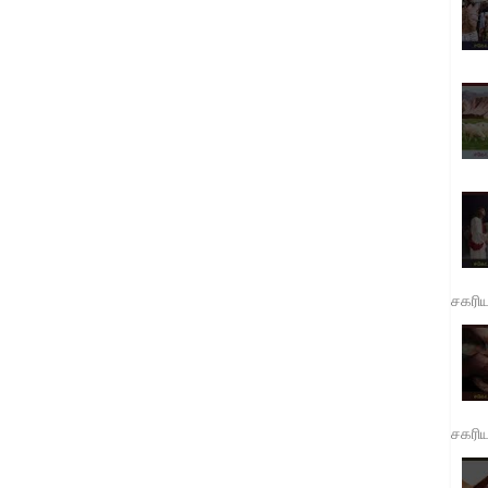
சகரி
சகரி