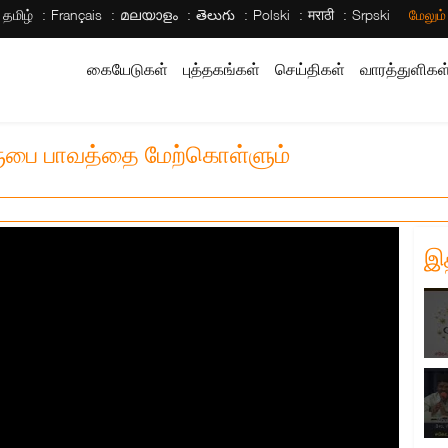
தமிழ்
Français
മലയാളം
తెలుగు
Polski
मराठी
Srpski
மேலும
கையேடுகள்
புத்தகங்கள்
செய்திகள்
வாரத்துளிகள
கிருபை பாவத்தை மேற்கொள்ளும்
இ