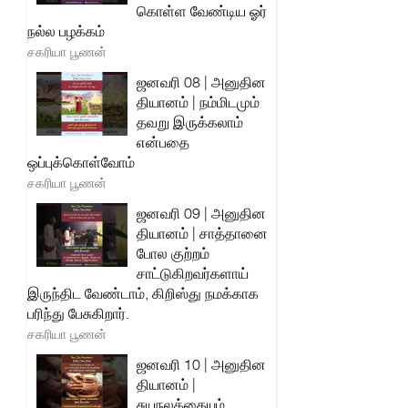
கொள்ள வேண்டிய ஓர்
நல்ல பழக்கம்
சகரியா பூணன்
ஜனவரி 08 | அனுதின
தியானம் | நம்மிடமும்
தவறு இருக்கலாம்
என்பதை
ஒப்புக்கொள்வோம்
சகரியா பூணன்
ஜனவரி 09 | அனுதின
தியானம் | சாத்தானை
போல குற்றம்
சாட்டுகிறவர்களாய்
இருந்திட வேண்டாம், கிறிஸ்து நமக்காக
பரிந்து பேசுகிறார்.
சகரியா பூணன்
ஜனவரி 10 | அனுதின
தியானம் |
சுயநலத்தையும்