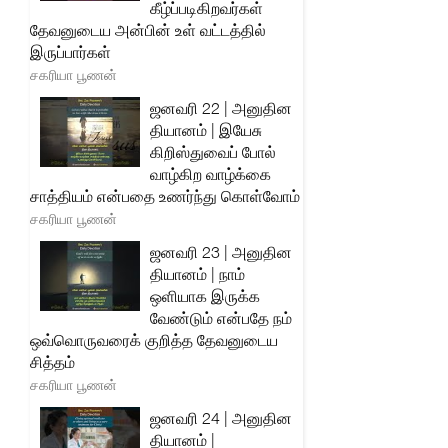
கீழ்ப்படிகிறவர்கள்
தேவனுடைய அன்பின் உள் வட்டத்தில்
இருப்பார்கள்
சகரியா பூணன்
ஜனவரி 22 | அனுதின
தியானம் | இயேசு
கிறிஸ்துவைப் போல்
வாழ்கிற வாழ்க்கை
சாத்தியம் என்பதை உணர்ந்து கொள்வோம்
சகரியா பூணன்
ஜனவரி 23 | அனுதின
தியானம் | நாம்
ஒளியாக இருக்க
வேண்டும் என்பதே நம்
ஒவ்வொருவரைக் குறித்த தேவனுடைய
சித்தம்
சகரியா பூணன்
ஜனவரி 24 | அனுதின
தியானம் |