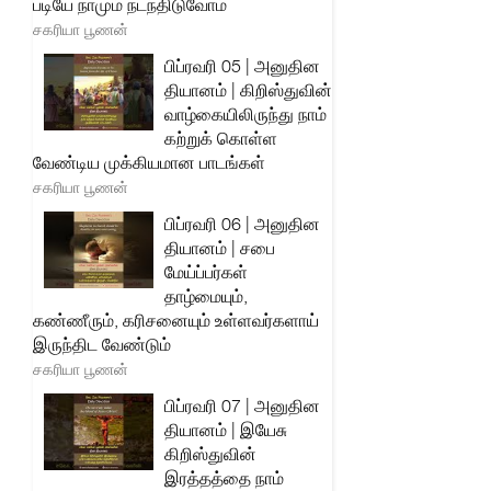
படியே நாமும் நடந்திடுவோம்
சகரியா பூணன்
பிப்ரவரி 05 | அனுதின
தியானம் | கிறிஸ்துவின்
வாழ்கையிலிருந்து நாம்
கற்றுக் கொள்ள
வேண்டிய முக்கியமான பாடங்கள்
சகரியா பூணன்
பிப்ரவரி 06 | அனுதின
தியானம் | சபை
மேய்ப்பர்கள்
தாழ்மையும்,
கண்ணீரும், கரிசனையும் உள்ளவர்களாய்
இருந்திட வேண்டும்
சகரியா பூணன்
பிப்ரவரி 07 | அனுதின
தியானம் | இயேசு
கிறிஸ்துவின்
இரத்தத்தை நாம்