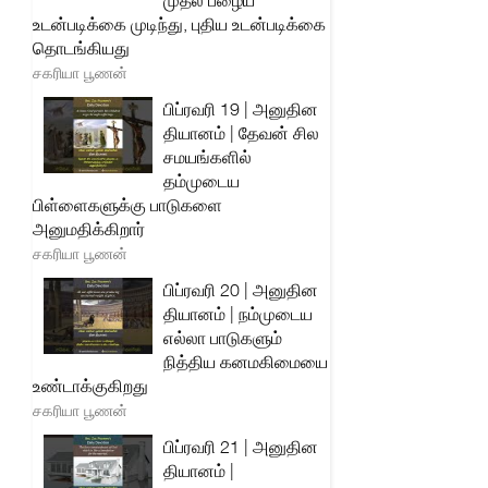
முதல் பழைய
உடன்படிக்கை முடிந்து, புதிய உடன்படிக்கை
தொடங்கியது
சகரியா பூணன்
பிப்ரவரி 19 | அனுதின
தியானம் | தேவன் சில
சமயங்களில்
தம்முடைய
பிள்ளைகளுக்கு பாடுகளை
அனுமதிக்கிறார்
சகரியா பூணன்
பிப்ரவரி 20 | அனுதின
தியானம் | நம்முடைய
எல்லா பாடுகளும்
நித்திய கனமகிமையை
உண்டாக்குகிறது
சகரியா பூணன்
பிப்ரவரி 21 | அனுதின
தியானம் |