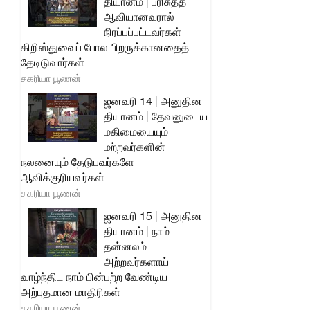
தியானம் | பரிசுத்த
ஆவியானவரால்
நிரப்பப்பட்டவர்கள்
கிறிஸ்துவைப் போல பிறருக்கானதைத்
தேடிடுவார்கள்
சகரியா பூணன்
ஜனவரி 14 | அனுதின
தியானம் | தேவனுடைய
மகிமையையும்
மற்றவர்களின்
நலனையும் தேடுபவர்களே
ஆவிக்குரியவர்கள்
சகரியா பூணன்
ஜனவரி 15 | அனுதின
தியானம் | நாம்
தன்னலம்
அற்றவர்களாய்
வாழ்ந்திட நாம் பின்பற்ற வேண்டிய
அற்புதமான மாதிரிகள்
சகரியா பூணன்