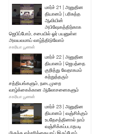
மார்ச் 21 | அனுதின
தியானம் | பரிசுத்த
ஆவியின்
அபிஷேகத்திற்காக
ஜெபிப்போம், சபையில் ஓர் பயனுள்ள
அவயவமாய் வாழ்ந்திடுவோம்
சகரியா பூணன்
மார்ச் 22 | அனுதின
தியானம் | ஜெபத்தை
குறித்து வேதாகமம்
கற்றுத்தரும்
சத்தியங்களும், நடைமுறை
வாழ்க்கைக்கான ஆலோசனைகளும்
சகரியா பூணன்
மார்ச் 23 | அனுதின
தியானம் | வஞ்சிக்கும்
உபதேசத்தினால் நாம்
வஞ்சிக்கப்படாதபடி
மிகுந்த எச்சரிக்கையாய் இருப்போம்