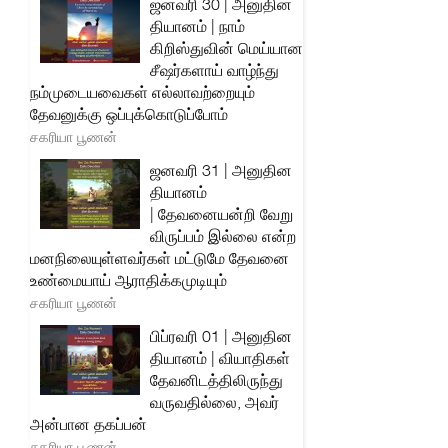
ஜனவரி 30 | அனுதின
தியானம் | நாம்
கிறிஸ்துவின் மெய்யான
சீஷர்களாய் வாழ்ந்து
நம்முடையவைகள் எல்லாவற்றையும்
தேவனுக்கு ஒப்புக்கொடுப்போம்
சகரியா பூணன்
ஜனவரி 31 | அனுதின
தியானம்
| தேவனையன்றி வேறு
விருப்பம் இல்லை என்ற
மனநிலையுள்ளவர்கள் மட்டுமே தேவனை
உண்மையாய் ஆராதிக்கமுடியும்
சகரியா பூணன்
பிப்ரவரி 01 | அனுதின
தியானம் | வியாதிகள்
தேவனிடத்திலிருந்து
வருவதில்லை, அவர்
அன்பான தகப்பன்
சகரியா பூணன்