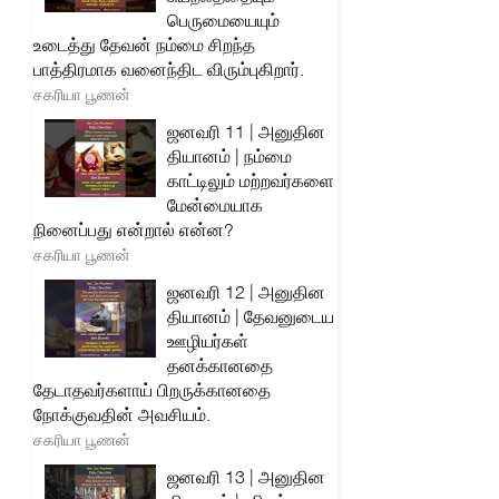
பெருமையையும்
உடைத்து தேவன் நம்மை சிறந்த
பாத்திரமாக வனைந்திட விரும்புகிறார்.
சகரியா பூணன்
ஜனவரி 11 | அனுதின
தியானம் | நம்மை
காட்டிலும் மற்றவர்களை
மேன்மையாக
நினைப்பது என்றால் என்ன?
சகரியா பூணன்
ஜனவரி 12 | அனுதின
தியானம் | தேவனுடைய
ஊழியர்கள்
தனக்கானதை
தேடாதவர்களாய் பிறருக்கானதை
நோக்குவதின் அவசியம்.
சகரியா பூணன்
ஜனவரி 13 | அனுதின