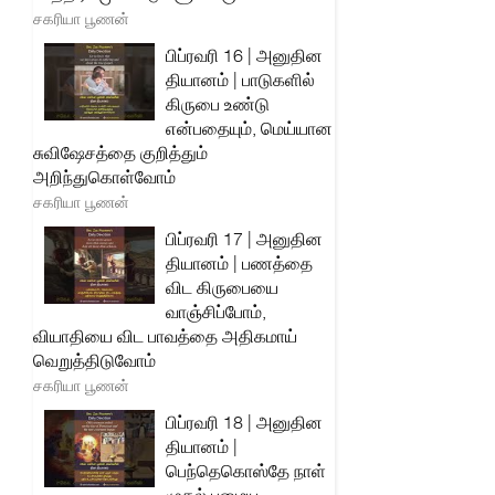
சகரியா பூணன்
பிப்ரவரி 16 | அனுதின
தியானம் | பாடுகளில்
கிருபை உண்டு
என்பதையும், மெய்யான
சுவிஷேசத்தை குறித்தும்
அறிந்துகொள்வோம்
சகரியா பூணன்
பிப்ரவரி 17 | அனுதின
தியானம் | பணத்தை
விட கிருபையை
வாஞ்சிப்போம்,
வியாதியை விட பாவத்தை அதிகமாய்
வெறுத்திடுவோம்
சகரியா பூணன்
பிப்ரவரி 18 | அனுதின
தியானம் |
பெந்தெகொஸ்தே நாள்