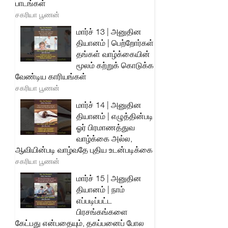
பாடங்கள்
சகரியா பூணன்
மார்ச் 13 | அனுதின
தியானம் | பெற்றோர்கள்
தங்கள் வாழ்க்கையின்
மூலம் கற்றுக் கொடுக்க
வேண்டிய காரியங்கள்
சகரியா பூணன்
மார்ச் 14 | அனுதின
தியானம் | எழுத்தின்படி
ஓர் பிரமாணத்துவ
வாழ்க்கை அல்ல,
ஆவியின்படி வாழ்வதே புதிய உடன்படிக்கை
சகரியா பூணன்
மார்ச் 15 | அனுதின
தியானம் | நாம்
எப்படிப்பட்ட
பிரசங்கங்களை
கேட்பது என்பதையும், தகப்பனைப் போல