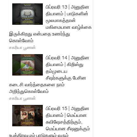
பிப்ரவரி 13 | அனுதின
தியானம் | பாடுகளின்
மூலமாகத்தான்
மகிமையான வாழ்க்கை
இருக்கிறது என்பதை உணர்ந்து
கொள்வோம்
சகரியா பூணன்
பிப்ரவரி 14 | அனுதின
தியானம் | கிறிஸ்து
தம்முடைய
சீஷர்களுக்கு பேசின
கடைசி வார்த்தைகளை நாம்
அறிந்துகொள்வோம்
சகரியா பூணன்
பிப்ரவரி 15 | அனுதின
தியானம் | மெய்யான
சுவிஷேசத்திற்கும்,
மெய்யான சீஷனுக்கும்
உபத்திரவமும் பாடுகளும் வரும்