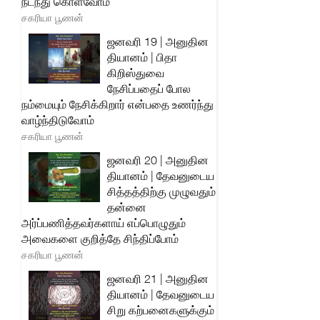
நடந்து கொள்வோம்
சகரியா பூணன்
ஜனவரி 19 | அனுதின
தியானம் | பிதா
கிறிஸ்துவை
நேசிப்பதைப் போல
நம்மையும் நேசிக்கிறார் என்பதை உணர்ந்து
வாழ்ந்திடுவோம்
சகரியா பூணன்
ஜனவரி 20 | அனுதின
தியானம் | தேவனுடைய
சித்தத்திற்கு முழுவதும்
தன்னை
அர்ப்பணித்தவர்களாய் எப்பொழுதும்
அவைகளை குறித்தே சிந்திப்போம்
சகரியா பூணன்
ஜனவரி 21 | அனுதின
தியானம் | தேவனுடைய
சிறு கற்பனைகளுக்கும்