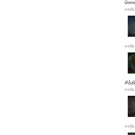
கொள
சகரி
சகரி
சிந்த
சகரி
சகரி