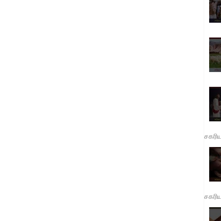
சகரி
சகரி