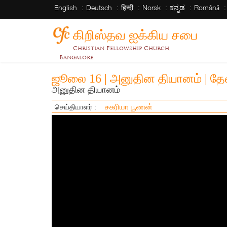
English
Deutsch
हिन्दी
Norsk
ಕನ್ನಡ
Română
கிறிஸ்தவ ஐக்கிய சபை
Christian Fellowship Church,
Bangalore
ஜூலை 16 | அனுதின தியானம் | தேவ
அனுதின தியானம்
சகரியா பூணன்
செய்தியாளர் :