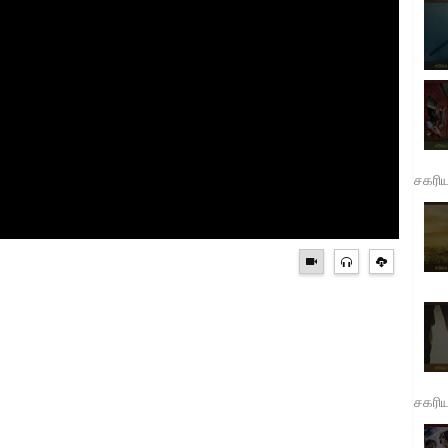
சகரி
சகரி