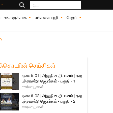
தேட
்
்
உங்களுக்காக
எங்களை பற்றி
மேலும்
்
த்தொடரின் செய்திகள்
ஜனவரி 01 | அனுதின தியானம் | ஏழு
புத்தாண்டு ஜெபங்கள் - பகுதி - 1
சகரியா பூணன்
ஜனவரி 02 | அனுதின தியானம் | ஏழு
புத்தாண்டு ஜெபங்கள் - பகுதி - 2
சகரியா பூணன்