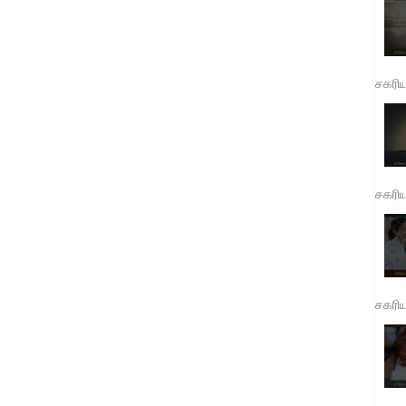
சகரி
சகரி
சகரி