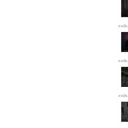
சகரி
சகரி
சகரி