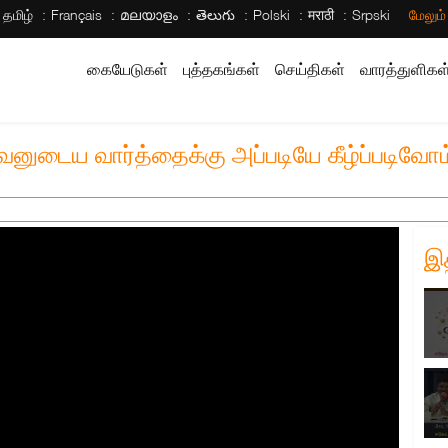
தமிழ்
Français
മലയാളം
తెలుగు
Polski
मराठी
Srpski
மேலும
கையேடுகள்
புத்தகங்கள்
செய்திகள்
வாரத்துளிகள
னுடைய வார்த்தைக்கு அப்படியே கீழ்ப்படிவோம
இ