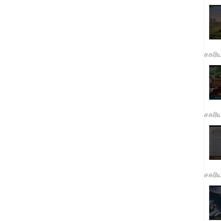
சகரி
சகரி
சகரி