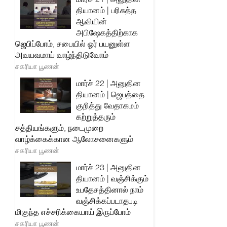
தியானம் | பரிசுத்த
ஆவியின்
அபிஷேகத்திற்காக
ஜெபிப்போம், சபையில் ஓர் பயனுள்ள
அவயவமாய் வாழ்ந்திடுவோம்
சகரியா பூணன்
மார்ச் 22 | அனுதின
தியானம் | ஜெபத்தை
குறித்து வேதாகமம்
கற்றுத்தரும்
சத்தியங்களும், நடைமுறை
வாழ்க்கைக்கான ஆலோசனைகளும்
சகரியா பூணன்
மார்ச் 23 | அனுதின
தியானம் | வஞ்சிக்கும்
உபதேசத்தினால் நாம்
வஞ்சிக்கப்படாதபடி
மிகுந்த எச்சரிக்கையாய் இருப்போம்
சகரியா பூணன்