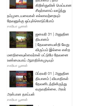
தியானம் | நாம்
கிறிஸ்துவின் மெய்யான
சீஷர்களாய் வாழ்ந்து
நம்முடையவைகள் எல்லாவற்றையும்
தேவனுக்கு ஒப்புக்கொடுப்போம்
சகரியா பூணன்
ஜனவரி 31 | அனுதின
தியானம்
| தேவனையன்றி வேறு
விருப்பம் இல்லை என்ற
மனநிலையுள்ளவர்கள் மட்டுமே தேவனை
உண்மையாய் ஆராதிக்கமுடியும்
சகரியா பூணன்
பிப்ரவரி 01 | அனுதின
தியானம் | வியாதிகள்
தேவனிடத்திலிருந்து
வருவதில்லை, அவர்
அன்பான தகப்பன்
சகரியா பூணன்