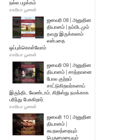
நல்ல பழக்கம்
சகரியா பூணன்
ஜனவரி 08 | அனுதின
தியானம் | நம்மிடமும்
தவறு இருக்கலாம்
என்பதை
ஒப்புக்கொள்வோம்
சகரியா பூணன்
ஜனவரி 09 | அனுதின
தியானம் | சாத்தானை
போல குற்றம்
சாட்டுகிறவர்களாய்
இருந்திட வேண்டாம், கிறிஸ்து நமக்காக
பரிந்து பேசுகிறார்.
சகரியா பூணன்
ஜனவரி 10 | அனுதின
தியானம் |
சுயநலத்தையும்
பெருமையையும்