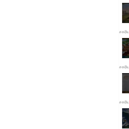
சகரி
சகரி
சகரி