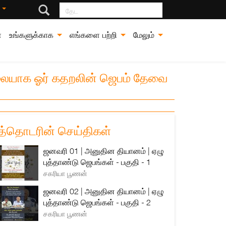
தேட
்
்
உங்களுக்காக
எங்களை பற்றி
மேலும்
தலையாக ஓர் கதறலின் ஜெபம் தேவை
த்தொடரின் செய்திகள்
ஜனவரி 01 | அனுதின தியானம் | ஏழு
புத்தாண்டு ஜெபங்கள் - பகுதி - 1
சகரியா பூணன்
ஜனவரி 02 | அனுதின தியானம் | ஏழு
புத்தாண்டு ஜெபங்கள் - பகுதி - 2
சகரியா பூணன்