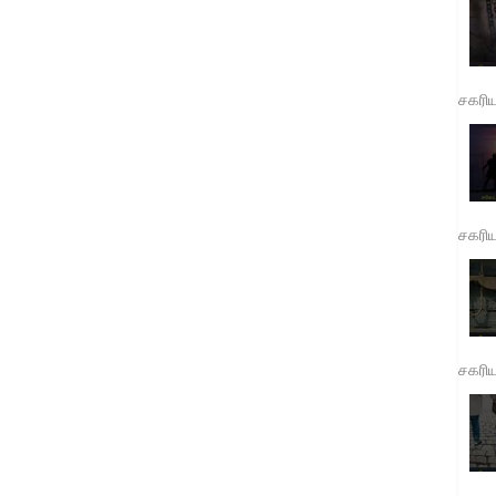
சகரி
சகரி
சகரி