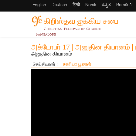
English
Deutsch
हिन्दी
Norsk
ಕನ್ನಡ
Română
கிறிஸ்தவ ஐக்கிய சபை
Christian Fellowship Church,
Bangalore
அக்டோபர் 17 | அனுதின தியானம் |
அனுதின தியானம்
சகரியா பூணன்
செய்தியாளர் :