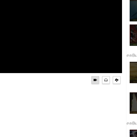
சகரி
சகரி