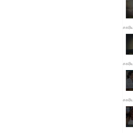
சகரி
சகரி
சகரி