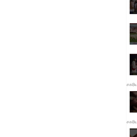
சகரி
சகரி