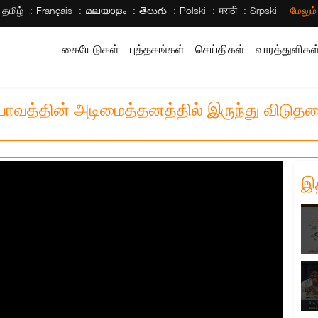
தமிழ்
Français
മലയാളം
తెలుగు
Polski
मराठी
Srpski
மேலும
கையேடுகள்
புத்தகங்கள்
செய்திகள்
வாரத்துளிகள
 பாவத்தின் அடிமைத்தனத்தில் இருந்து விடு
இ