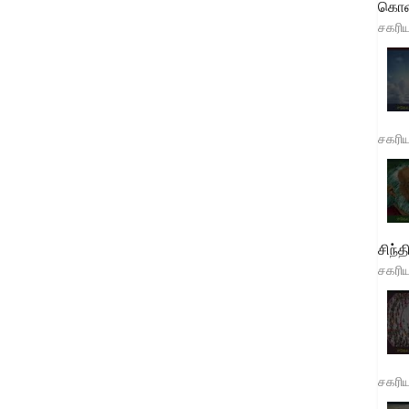
கொள
சகரி
சகரி
சிந்த
சகரி
சகரி