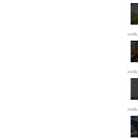
சகரி
சகரி
சகரி