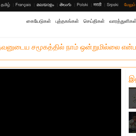
தமிழ்
Français
മലയാളം
తెలుగు
Polski
मराठी
Srpski
மேலும
கையேடுகள்
புத்தகங்கள்
செய்திகள்
வாரத்துளிகள
தேவனுடைய சமூகத்தில் நாம் ஒன்றுமில்லை என
இ