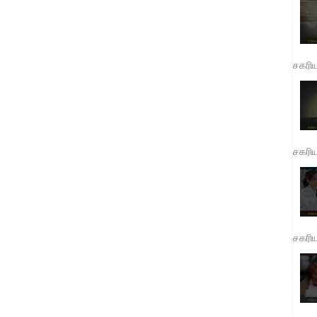
சகரி
சகரி
சகரி