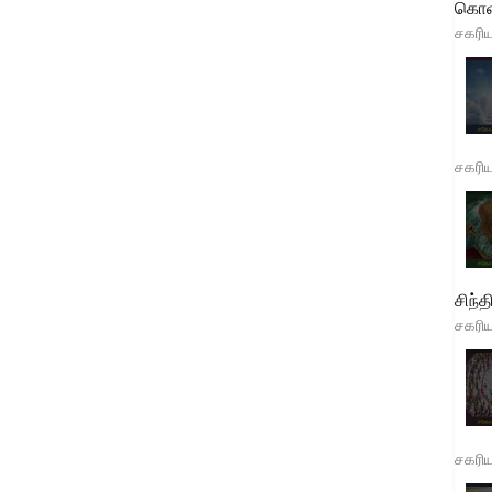
கொள
சகரி
சகரி
சிந்த
சகரி
சகரி