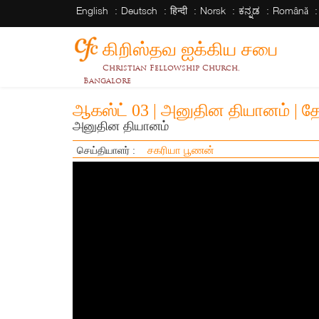
English
Deutsch
हिन्दी
Norsk
ಕನ್ನಡ
Română
கிறிஸ்தவ ஐக்கிய சபை
Christian Fellowship Church,
Bangalore
ஆகஸ்ட் 03 | அனுதின தியானம் | 
அனுதின தியானம்
சகரியா பூணன்
செய்தியாளர் :