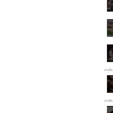
சகரி
சகரி