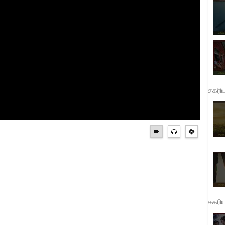
சகரி
சகரி