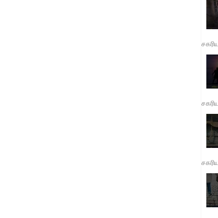
சகரி
சகரி
சகரி