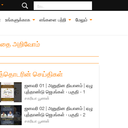
தேட
்
்
உங்களுக்காக
எங்களை பற்றி
மேலும்
்பதை அறிவோம்
த்தொடரின் செய்திகள்
ஜனவரி 01 | அனுதின தியானம் | ஏழு
புத்தாண்டு ஜெபங்கள் - பகுதி - 1
சகரியா பூணன்
ஜனவரி 02 | அனுதின தியானம் | ஏழு
புத்தாண்டு ஜெபங்கள் - பகுதி - 2
சகரியா பூணன்