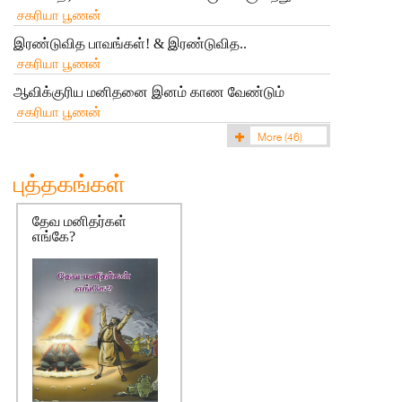
சகரியா பூணன்
இரண்டுவித பாவங்கள்! & இரண்டுவித..
சகரியா பூணன்
ஆவிக்குரிய மனிதனை இனம் காண வேண்டும்
சகரியா பூணன்
More
(46)
புத்தகங்கள்
தேவ மனிதர்கள்
எங்கே?