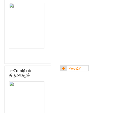
More
(27)
பாலிய ஈர்ப்பும்
திருமணமும்