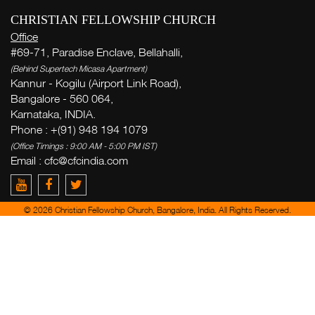
CHRISTIAN FELLOWSHIP CHURCH
Office
#69-71, Paradise Enclave, Bellahalli,
(Behind Supertech Micasa Apartment)
Kannur - Kogilu (Airport Link Road),
Bangalore - 560 064,
Karnataka, INDIA.
Phone : +(91) 948 194 1079
(Office Timings : 9:00 AM - 5:00 PM IST)
Email :
cfc@cfcindia.com
© 2026 Christian Fellowship Church, Bangalore, India. All Rights Reserved.