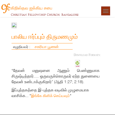
கிறிஸ்தவ ஐக்கிய சபை
Togg
Christian Fellowship Church, Bangalore
navigat
பாலிய ஈர்ப்பும் திருமணமும்
சகரியா பூணன்
எழுதியவர் :
Download Formats:
“தேவன் மனுஷனை ஆணும் பெண்ணுமாக
சிருஷ்டித்தார்..... ஒருவருக்கொருவர் ஏற்ற துணையை
தேவன் உண்டாக்குகிறார்” (ஆதி 1:27; 2:18).
இப்புத்தகத்தை இ-புத்தக வடிவில் முழுமையாக
வாசிக்க... "
"
இங்கே கிளிக் செய்யவும்