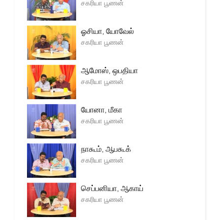
சகரியா பூணன்
ஓசியா, யோவேல்
சகரியா பூணன்
ஆமோஸ், ஒபதியா
சகரியா பூணன்
யோனா, மீகா
சகரியா பூணன்
நாகூம், ஆபகூக்
சகரியா பூணன்
செப்பனியா, ஆகாய்
சகரியா பூணன்