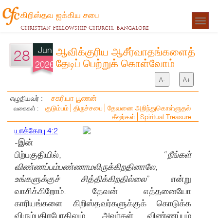
கிறிஸ்தவ ஐக்கிய சபை
Togg
Christian Fellowship Church, Bangalore
navigat
Jun
ஆவிக்குரிய ஆசீர்வாதங்களைத்
28
தேடிப் பெற்றுக் கொள்வோம்
2026
A-
A+
சகரியா பூணன்
எழுதியவர் :
குடும்பம்
திருச்சபை
தேவனை அறிந்துகொள்ளுதல்
வகைகள் :
சீஷர்கள்
Spiritual Treasure
யாக்கோபு 4:2
-இன்
பிற்பகுதியில், “
நீங்கள்
விண்ணப்பம்பண்ணாமலிருக்கிறதினாலே,
உங்களுக்குச் சித்திக்கிறதில்லை
” என்று
வாசிக்கிறோம். தேவன் எத்தனையோ
காரியங்களை கிறிஸ்தவர்களுக்குக் கொடுக்க
விரும்புகிறபோதிலும், அவர்கள் விண்ணப்பம்