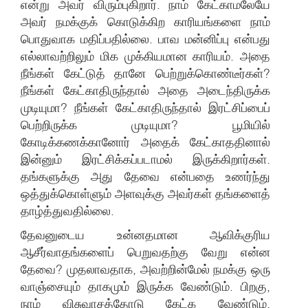
என்று அவர் விரும்புகிறார். நாம் கேட்காமலேயே
அவர் நமக்குக் கொடுக்கிற காரியங்களை நாம்
பொதுவாக மதிப்பதில்லை. பாவ மன்னிப்பு என்பது
எல்லாவற்றிலும் மிக முக்கியமான காரியம். அதை
நீங்கள் கேட்டுத் தானே பெற்றுக்கொண்டீர்கள்?
நீங்கள் கேட்காதிருந்தால் அதை அடைந்திருக்க
முடியுமா? நீங்கள் கேட்காதிருந்தால் இரட்சிப்பைப்
பெற்றிருக்க முடியுமா? பூமியில்
கோடிக்கணக்கானோர் அதைக் கேட்காததினால்
இன்னும் இரட்சிக்கப்படாமல் இருக்கிறார்கள்.
தங்களுக்கு அது தேவை என்பதை உணர்ந்து
ஒத்துக்கொள்ளும் அளவுக்கு அவர்கள் தங்களைத்
தாழ்த்துவதில்லை.
தேவனுடைய உன்னதமான ஆவிக்குரிய
ஆசீர்வாதங்களைப் பெறுவதற்கு வேறு என்ன
தேவை? முதலாவதாக, அவற்றின்மேல் நமக்கு ஒரு
வாஞ்சையும் தாகமும் இருக்க வேண்டும். பிறகு,
நாம் விசுவாசத்தோடு கேட்க வேண்டும்.