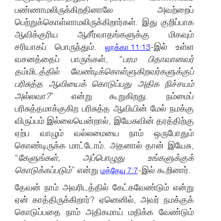
பண்ணாமலிருக்கிறதினாலே அவற்றைப்
பெற்றுக்கொள்ளாமலிருக்கிறார்கள். இது குறிப்பாக
ஆவிக்குரிய ஆசீர்வாதங்களுக்கு மிகவும்
சரியாகப் பொருந்தும்.
-இல் உள்ள
லூக்கா 11:13
வசனத்தைப் பாருங்கள், “
பரம பிதாவானவர்
தம்மிடத்தில் வேண்டிக்கொள்ளுகிறவர்களுக்குப்
பரிசுத்த ஆவியைக் கொடுப்பது அதிக நிச்சயம்
அல்லவா?
” என்று கூறுகிறது. நம்மைப்
பரிசுத்தமாக்குகிற பரிசுத்த ஆவியின் மேல் நமக்கு
விருப்பம் இல்லையென்றால், இயேசுவின் தரத்திற்கு
ஏற்ப வாழும் வல்லமையை நாம் ஒருபோதும்
கொண்டிருக்க மாட்டோம். அதனால் தான் இயேசு,
“
கேளுங்கள், அப்பொழுது உங்களுக்குக்
கொடுக்கப்படும்
” என்று
-இல் கூறினார்.
மத்தேயு 7:7
தேவன் நாம் அவரிடத்தில் கேட்கவேண்டும் என்று
ஏன் காத்திருக்கிறார்? ஏனெனில், அவர் நமக்குக்
கொடுப்பதை நாம் அதிகமாய் மதிக்க வேண்டும்