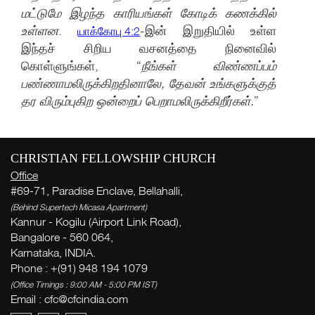
மட்டுமே இழந்த காரியங்கள் கோடிக் கணக்கில்
உள்ளன
.
-இன் இறுதியில் உள்ள
யாக்கோபு 4:2
இந்தச் சிறிய வசனத்தை நினைவில்
கொள்ளுங்கள், “
நீங்கள் விண்ணப்பம்
பண்ணாமலிருக்கிறதினாலே, தேவன் உங்களுக்குத்
தர விரும்புகிற ஒன்றைப் பெறாமலிருக்கிறீர்கள்.
”
CHRISTIAN FELLOWSHIP CHURCH
வார
Office
( Th
#69-71, Paradise Enclave, Bellahalli,
Thi
(Behind Supertech Micasa Apartment)
Kannur - Kogilu (Airport Link Road),
Bangalore - 560 064,
க
Karnataka, INDIA.
க
Phone : +(91) 948 194 1079
க
(Office Timings : 9:00 AM - 5:00 PM IST)
Email :
cfc@cfcindia.com
Ge