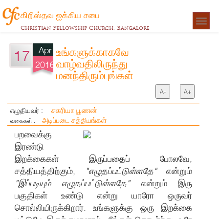
கிறிஸ்தவ ஐக்கிய சபை
Togg
Christian Fellowship Church, Bangalore
navigat
Apr
உங்களுக்காகவே
17
வாழ்வதிலிருந்து
2016
மனந்திரும்புங்கள்
A-
A+
சகரியா பூணன்
எழுதியவர் :
அடிப்படை சத்தியங்கள்
வகைகள் :
பறவைக்கு
இரண்டு
இறக்கைகள் இருப்பதைப் போலவே,
சத்தியத்திற்கும்,
"எழுதப்பட்டுள்ளதே"
என்றும்
"இப்படியும் எழுதப்பட்டுள்ளதே"
என்றும் இரு
பகுதிகள் உண்டு என்று யாரோ ஒருவர்
சொல்லியிருக்கிறார். உங்களுக்கு ஒரு இறக்கை