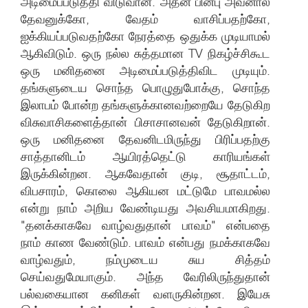
அடிமைப்படுத்தி விடுவான். அதன் பின்பு அவனால்
தேவனுக்கோ, வேதம் வாசிப்பதற்கோ,
ஐக்கியப்படுவதற்கோ நேரத்தை ஒதுக்க முடியாமல்
ஆகிவிடும். ஒரு நல்ல சுத்தமான TV நிகழ்ச்சிகூட
ஒரு மனிதனை அடிமைப்படுத்திவிட முடியும்.
தங்களுடைய சொந்த பொழுதுபோக்கு, சொந்த
இலாபம் போன்ற தங்களுக்கானவற்றையே தேடுகிற
விசுவாசிகளைத்தான் பிசாசானவன் தேடுகிறான்.
ஒரு மனிதனை தேவனிடமிருந்து பிரிப்பதற்கு
சாத்தானிடம் ஆயிரத்தெட்டு காரியங்கள்
இருக்கின்றன. ஆகவேதான் குடி, சூதாட்டம்,
விபசாரம், கொலை ஆகியன மட்டுமே பாவமல்ல
என்று நாம் அறிய வேண்டியது அவசியமாகிறது.
"தனக்காகவே வாழ்வதுதான் பாவம்" என்பதை
நாம் காண வேண்டும். பாவம் என்பது நமக்காகவே
வாழ்வதும், நம்முடைய சுய சித்தம்
செய்வதுமேயாகும். அந்த வேரிலிருந்துதான்
பல்வகையான கனிகள் வளருகின்றன. இயேசு