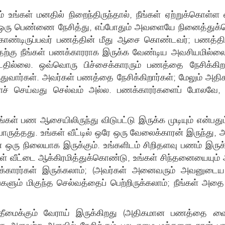
்கள் மனதில் நிறைந்திருந்தால், நீங்கள் ஏற்றுக்கொள்ள விரு
து, ஒரு பெண்ணை நேசித்து, எப்போதும் அவளையே நினைத்துக்
ுக்கொண்டிருப்பவர் பணத்தின் மீது ஆசை கொண்டவர்; பணத
பதற்கு நீங்கள் பணக்காரராக இருக்க வேண்டிய அவசியமில்ல
தில்லை. ஒவ்வொரு பிச்சைக்காரரும் பணத்தை நேசிக்கிறா
ார்கள். அவர்கள் பணத்தை நேசிக்கிறார்கள்; மேலும் அதிகம்
ளச் செய்வது செல்வம் அல்ல. பணக்காரர்களைப் போலவ
ீங்கள் பண ஆசையிலிருந்து விடுபட்டு இருக்க முடியும் என்பத
ருத்தது. உங்கள் வீட்டில் ஒரே ஒரு வேலைக்காரன் இருந்து, அவ
 ஒரு நிலையாக இருக்கும். உங்களிடம் சிறிதளவு பணம் இரு
் வீட்டை ஆக்கிரமித்துக்கொண்டு, உங்கள் சிந்தனையையும் ஆ
்காரர்கள் இருக்கலாம்; (அவர்கள் அனைவரும் அவனுடைய
 நீங்களும் மிகுந்த செல்வத்தைப் பெற்றிருக்கலாம்; நீங்
ீமைக்கும் வேராய் இருக்கிறது (அதிகமான பணத்தை
வை