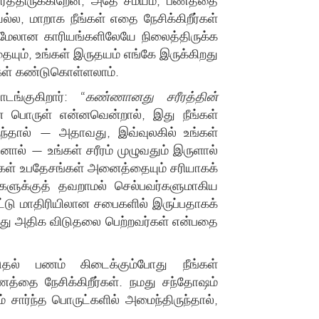
ர்த்திருக்கிறேன்; அதே சமயம், பணத்தை
ல்ல, மாறாக நீங்கள் எதை நேசிக்கிறீர்கள்
் மேலான காரியங்களிலேயே நிலைத்திருக்க
தையும், உங்கள் இருதயம் எங்கே இருக்கிறது
ங்கள் கண்டுகொள்ளலாம்.
்குகிறார்: “
கண்ணானது சரீரத்தின்
 பொருள் என்னவென்றால், இது நீங்கள்
ுந்தால் — அதாவது, இவ்வுலகில் உங்கள்
னால் — உங்கள் சரீரம் முழுவதும் இருளால்
்கள் உபதேசங்கள் அனைத்தையும் சரியாகக்
ைகளுக்குத் தவறாமல் செல்பவர்களுமாகிய
பாட்டு மாதிரியிலான சபைகளில் இருப்பதாகக்
ந்து அதிக விடுதலை பெற்றவர்கள் என்பதை
ுதல் பணம் கிடைக்கும்போது நீங்கள்
த்தை நேசிக்கிறீர்கள். நமது சந்தோஷம்
 சார்ந்த பொருட்களில் அமைந்திருந்தால்,