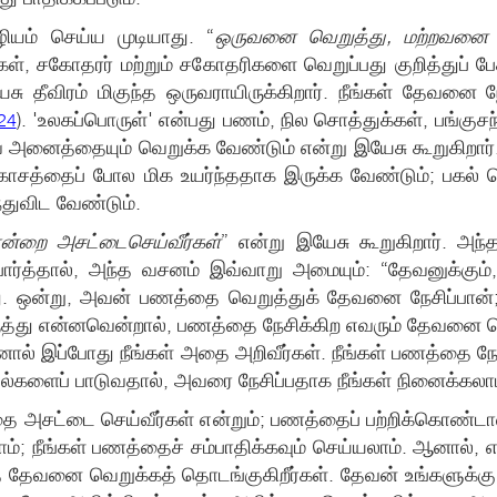
யம் செய்ய முடியாது. “
ஒருவனை வெறுத்து, மற்றவனை நே
, சகோதரர் மற்றும் சகோதரிகளை வெறுப்பது குறித்துப் பே
சு தீவிரம் மிகுந்த ஒருவராயிருக்கிறார். நீங்கள் தேவனை 
). 'உலகப்பொருள்' என்பது பணம், நில சொத்துக்கள், பங்குச
:24
 அனைத்தையும் வெறுக்க வேண்டும் என்று இயேசு கூறுகிறார்
ரகாசத்தைப் போல மிக உயர்ந்ததாக இருக்க வேண்டும்; பகல் வ
துவிட வேண்டும்.
ொன்றை அசட்டைசெய்வீர்கள்
” என்று இயேசு கூறுகிறார். அந்
ார்த்தால், அந்த வசனம் இவ்வாறு அமையும்: “தேவனுக்கும்,
ாது. ஒன்று, அவன் பணத்தை வெறுத்துக் தேவனை நேசிப்பா
கருத்து என்னவென்றால், பணத்தை நேசிக்கிற எவரும் தேவனை வ
ஆனால் இப்போது நீங்கள் அதை அறிவீர்கள். நீங்கள் பணத்தை நே
ாடல்களைப் பாடுவதால், அவரை நேசிப்பதாக நீங்கள் நினைக்கலா
ை அசட்டை செய்வீர்கள் என்றும்; பணத்தைப் பற்றிக்கொண்டா
ாம்; நீங்கள் பணத்தைச் சம்பாதிக்கவும் செய்யலாம். ஆனால், எ
்தே தேவனை வெறுக்கத் தொடங்குகிறீர்கள். தேவன் உங்களுக்