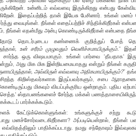
த்தை அளவற்ற அளவில் நேசிக்கும் பல ஏழை மக்களை நான் பா
ருக்கிறேன். உன்னிடம் எவ்வளவு இருக்கிறது என்பது கேள்விய
கிறேன். இதைப்பற்றித் தான் இயேசு பேசினார். உங்கள் மனம
து வையுங்கள். நீங்கள் எதைப்பற்றிச் சிந்திக்கிறீர்கள் என்ப
ம், நீங்கள் எதன்மீது அன்பு கொண்டிருக்கிறீர்கள் என்பதை நீ
தோடு தொடர்புடைய கண்ணைக் குறித்துப் பேசத் தொடங
்தால், உன் சரீரம் முழுவதும் வெளிச்சமாயிருக்கும்.
” இதன்
் சார்ந்த ஒரு விஷயமாகும். உங்கள் பார்வை 'தீயதாக' இர
ன்றும், அது மிக மிக இன்றியமையாதது என்றும் நீங்கள் கருதி
ுளாயிருந்தால், அவ்விருள் எவ்வளவு அதிகமாயிருக்கும்?
” தங
ல் சிறந்த கிறிஸ்தவர்களாக இருப்பவர்களும், சபை ஆராதன
ண்டிருப்பது மிகவும் வியப்புக்குரிய ஒன்றாகும். புதிய ஏற்
'செத்த' ஸ்தாபனங்களைச் சேர்ந்த மக்கள் பணத்தாசையிலிரு
ூடப் பார்க்கக்கூடும்.
க் கேட்டுக்கொள்ளுங்கள்: உங்களுக்குச் சற்று கூட
து மனச்சோர்வடைகிறீர்களா? அப்படியென்றால், நீங்கள் பண
எவ்விதத்திலும் பாதிக்கப்படாது. நமது சந்தோஷம் இவ்வுலகம்
ு பாதிக்கப்படும்.