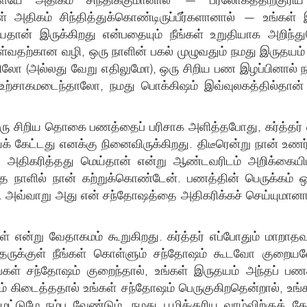
அதிகம் சிந்தித்துக்கொண்டிருப்பீர்களானால் — உங்கள் இ
ேதான் இருக்கிறது என்பதையும் நீங்கள் உறுதியாக அறிந்து
ொள்வதற்கான வழி, ஒரு நாளின் பகல் முழுவதும் நமது இருதயம் 
ுவிலோ (அல்லது வேறு எதிலுமோ), ஒரு சிறிய பண இழப்பினா
்சாகமடைந்தாலோ, நமது பொக்கிஷம் இவ்வுலகத்தில்தான் இர
ரு சிறிய தொகை பணத்தைப் பரிசாக அளித்தபோது, ​​கர்த்தர் எ
க் கேட்டது எனக்கு நினைவிருக்கிறது. திடீரென்று நான் உண
 அதிகரித்தது மெய்தான் என்று ஆண்டவரிடம் அறிக்கையி
த நாளில் நான் கற்றுக்கொண்டேன். பணத்தின் பெருக்கம் ஒர
். அவ்வாறு அது என் சந்தோஷத்தை அதிகரிக்கச் செய்யுமான
கள் என்று வேதாகமம் கூறுகிறது. கர்த்தர் எப்போதும் மாறாத
 கர்த்தருக்குள் நீங்கள் கொள்ளும் சந்தோஷம் கூடவோ கு
கள் சந்தோஷம் குறைந்தால், உங்கள் இருதயம் அந்தப் பணத்த
பணம் கிடைத்ததால் உங்கள் சந்தோஷம் பெருகுகிறதென்றால், உங
 மட்டுமே நம்ப வேண்டும். நமது பூமிக்குரிய வாழ்விற்குத