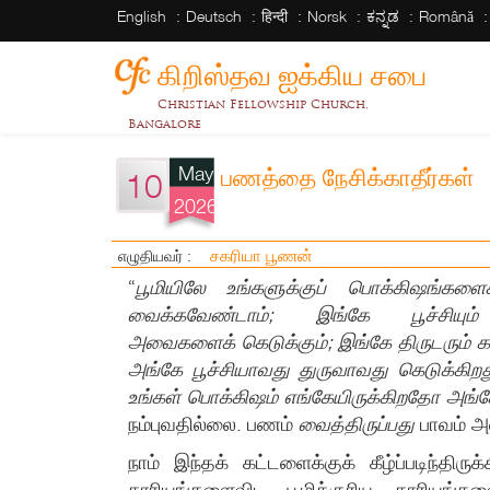
English
Deutsch
हिन्दी
Norsk
ಕನ್ನಡ
Română
கிறிஸ்தவ ஐக்கிய சபை
Christian Fellowship Church,
Bangalore
May
பணத்தை நேசிக்காதீர்கள்
10
2026
சகரியா பூணன்
எழுதியவர் :
“
பூமியிலே உங்களுக்குப் பொக்கிஷங்களைச
வைக்கவேண்டாம்; இங்கே பூச்சியும்
அவைகளைக் கெடுக்கும்; இங்கே திருடரும் கன
அங்கே பூச்சியாவது துருவாவது கெடுக்கிறத
உங்கள் பொக்கிஷம் எங்கேயிருக்கிறதோ அங்கே
நம்புவதில்லை. பணம்
வைத்திருப்பது
பாவம் 
நாம் இந்தக் கட்டளைக்குக் கீழ்ப்படிந்த
காரியங்களைவிட பூமிக்குரிய காரியங்க