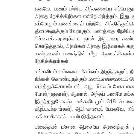
எனவே, பணம் பற்றிய சிந்தனையே எப்போதும் உங
அதை நேசிக்கிறீர்கள் என்றே அர்த்தம். இ
எப்போதும் பணத்தைப் பற்றியே சிந்தித்த
தீமைகளுக்கும் வேராகும். பணத்தை நேசிப்
பிச்சைக்காரரைக்கூட நான் இதுவரை கண்ட
கொடுத்தால், அவர்கள் அதை இழிவாகக் கருதுவ
மனிதனைப் பணத்தின் மீது ஆசைக்கொள்
நேசிக்கிறார்கள்.
உங்களிடம் எவ்வளவு செல்வம் இருந்தாலும், ந
நீங்கள் கொண்டிருக்கும்
மனப்பான்மையைப்
பொ
எடுத்துக்கொண்டால், அது மிகவும் மோசமான
போன்றதுதான்); ஆனால், அந்தப் பணமே உங்கள
இருந்ததுபோலவே உங்களிடமும் 318 வேலைக
கீழ்ப்படிந்தார்கள்). ஆபிரகாமைப் போலவே,
மகிமைக்காகப் பயன்படுத்தலாம்.
பணத்தின் மீதான ஆசையே அனைத்துத் த