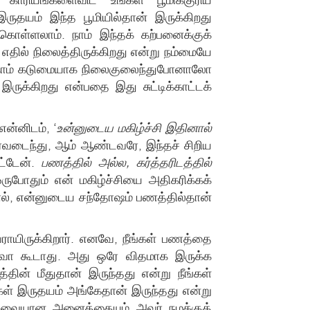
ருதயம் இந்த பூமியில்தான் இருக்கிறது
கொள்ளலாம். நாம் இந்தக் கற்பனைக்குக்
எதில் நிலைத்திருக்கிறது என்று நம்மையே
ல் நாம் கடுமையாக நிலைகுலைந்துபோனாலோ
ுக்கிறது என்பதை இது சுட்டிக்காட்டக்
ன்னிடம், ‘
உன்னுடைய மகிழ்ச்சி இதினால்
ர்வடைந்து, ஆம் ஆண்டவரே, இந்தச் சிறிய
ட்டேன்.
பணத்தில் அல்ல, கர்த்தரிடத்தில்
ுபோதும் என் மகிழ்ச்சியை அதிகரிக்கக்
ால், என்னுடைய சந்தோஷம் பணத்தில்தான்
வராயிருக்கிறார். எனவே, நீங்கள் பணத்தை
றையவோ கூடாது. அது ஒரே விதமாக இருக்க
ின் மீதுதான் இருந்தது என்று நீங்கள்
்கள் இருதயம் அங்கேதான் இருந்தது என்று
் தேவையான அனைத்தையும் அவர் நமக்குத்