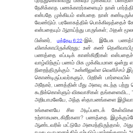
புரிந்துகொள்வது மிகவும் முக்கியம். பண
நேசிக்காத பணக்காரர்களையும் நான் பார்த்தி
என்பதே முக்கியம் என்பதை நான் கண்டிருக்
வேண்டும். பரலோகத்தில் பொக்கிஷத்தைச் சேர்த்
என்பதையும் ஆராய்ந்து பாருங்கள்; அதன் மூல
பின்னர்,
-இல், இயேசு பணத்
மத்தேயு 6:22
விளக்காயிருக்கிறது; உன் கண் தெளிவாயிருந
பணத்தை எப்படிக் காண்கிறீர்கள் என்பதைச
வாழ்விற்குப் பணம் மிக முக்கியமான ஒன்று எ
நிறைந்திருக்கும். “
உன்னிலுள்ள வெளிச்சம் இர
கொண்டிருப்பவர்களும், பிறரின் பார்வையி
அநேகர், பணத்தின் மீது அளவு கடந்த பற்று கொ
கூறிக்கொள்ளும் விசுவாசிகள் தங்களைவிட, 
அறியாமலேயே, அந்த ஸ்தாபனங்களை இழிவாகக்க
உங்களையே சில அடிப்படைக் கேள்விகளை
உற்சாகமடைகிறீர்களா? பணத்தை இழக்கும்போ
ஆண்டவரில் மட்டுமே அமைந்திருந்தால், அது 
நமது வருமானத்தில் ஏற்படும் மாற்றங்களால் அத