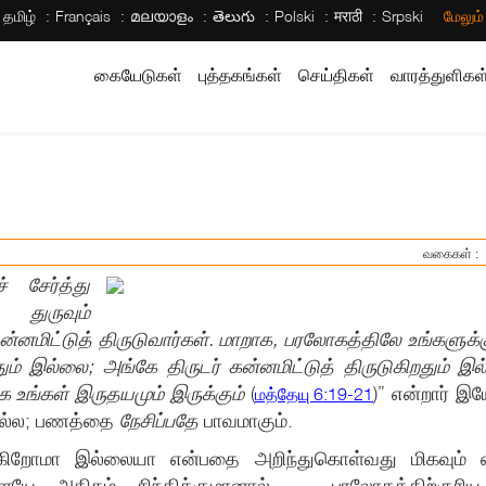
தமிழ்
Français
മലയാളം
తెలుగు
Polski
मराठी
Srpski
மேலும
கையேடுகள்
புத்தகங்கள்
செய்திகள்
வாரத்துளிகள
வகைகள் 
் சேர்த்து
 துருவும்
்னமிட்டுத் திருடுவார்கள். மாறாக, பரலோகத்திலே உங்களுக்
ும் இல்லை; அங்கே திருடர் கன்னமிட்டுத் திருடுகிறதும் 
 உங்கள் இருதயமும் இருக்கும்
(
)” என்றார் இ
மத்தேயு 6:19-21
அல்ல; பணத்தை
நேசிப்பதே
பாவமாகும்.
ிருக்கிறோமா இல்லையா என்பதை அறிந்துகொள்வது மிகவும் 
ளையே அதிகம் சிந்திக்குமானால் — பரலோகத்திற்குரிய