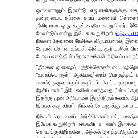
ஒருவனாலும் இரண்டு எஜமான்களுக்கு ஊழி
தன்னுடைய தந்தை, தாய், மனைவி, பிள்ளைகள்
தீவிரமான ஒரு கருத்தையே கூறுகிறார். இயே
வேண்டும் என்று இயேசு கூறுகிறார் (
மத்தேயு 6
நீங்கள் தேவனை நேசிக்க விரும்பினால், இவை
தேவன் மீதான உங்கள் அன்பு, சூரியனின் பி
போல பணத்தின் மீதான உங்கள் ஆர்வம் மறைந்
“
நீங்கள் ஒன்றைப் பற்றிக்கொண்டால், மற்ற
“உலகப்பொருள்” ஆகியவற்றைப் பொருத்திப் ப
பணம்) ஒருவராலும் ஊழியம் செய்ய முடிய
நேசிப்பான்.” இயேசுவின் வார்த்தையின் உட்
இதற்கு முன் அறியாமல் இருந்திருக்கலாம்; 
இயேசு கூறுகிறார். நீங்கள் தேவனுக்கு பல ப
நீங்கள் தேவனைப் பற்றிக்கொண்டால், பணத்த
இயேசு கூறுகிறார். உங்களிடம் பணம் இருக்கல
தொடங்குகிறீர்களோ, அந்தக் நேரத்திலிருந