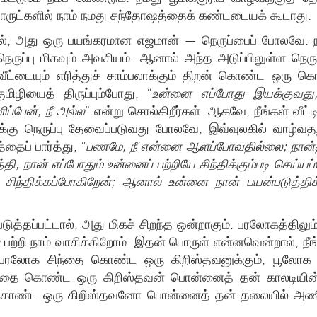
 பொருட்களில் நாம் நமது சந்தோஷத்தைக் கண்டடையக் கூடாது.
, அது ஒரு பயங்கரமான எஜமான் — நெருப்பைப் போலவே. நமது 
ுப்பு மிகவும் அவசியம். ஆனால் அந்த அடுப்பிலுள்ள நெருப
ழு வீட்டையும் எரித்துச் சாம்பலாக்கும் திறன் கொண்ட ஒர
ுமிழியைத் திருப்பும்போது, ​​“
உன்னை எப்போது இயக்குவத
ிப்பேன், நீ அல்ல
” என்று சொல்கிறீர்கள். ஆகவே, நீங்கள் வீட
க்கு நெருப்பு தேவைப்படுவது போலவே, இவ்வுலகில் வாழ்வ
ைப் பார்த்து, “
பணமே, நீ என்னை ஆளப்போவதில்லை; நான்த
த்தி, நான் எப்போதும் உன்னைப் பற்றியே சிந்திக்கும்படி செய்
மே சிந்திக்கப்போகிறேன்; ஆனால் உன்னை நான் பயன்படுத்த
ுத்தப்பட்டால், அது மிகச் சிறந்த ஒன்றாகும். பரலோகத்திலு
பற்றி நாம் வாசிக்கிறோம். இதன் பொருள் என்னவென்றால், நீங்
வே பரலோக சிந்தை கொண்ட ஒரு கிறிஸ்தவனுக்கும், பூலோக
ந்தை கொண்ட ஒரு கிறிஸ்தவன் பொன்னைத் தன் காலடியின
கொண்ட ஒரு கிறிஸ்தவனோ பொன்னைத் தன் தலையில் அணிந்