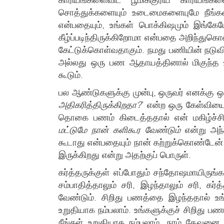
சொத்துக்களையும் உடைமைகளையுமே நீங்கள் 
என்பதையும், உங்கள் பொக்கிஷமும் இங்கேய
கீழ்ப்படிந்திருக்கிறோமா என்பதை அறிந்துக
கேட்டுக்கொள்வதாகும். நமது பணியின் நட
அல்லது ஒரு பண ஆதாயத்தினால் மிகுந்த உற
கூடும்.
பல ஆண்டுகளுக்கு முன்பு, ஒருவர் எனக்கு ஒ
அதிகரித்திருக்கிறதா?
’ என்ற ஒரு கேள்வியை
தொகை பணம் கிடைத்ததால் என் மகிழ்ச்சி
மட்டுமே நான் களிகூர வேண்டும்
என்று அந்
கூடாது என்பதையும் நான் கற்றுக்கொண்டேன
இருக்கிறது என்று அதற்குப் பொருள்.
கர்த்தருக்குள் எப்போதும் சந்தோஷமாயிருங்
சம்பாதித்தாலும் சரி, இழந்தாலும் சரி,
வேண்டும். சிறிது பணத்தை இழந்ததால் உங்
உறுதியாக நம்பலாம். உங்களுக்குச் சிறிது 
நீங்கள் உறுதியாக நம்பலாம். நாம் தேவனை