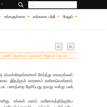
தேட
்
்
உங்களுக்காக
எங்களை பற்றி
மேலும்
A-
A+
மகளிர்
திருச்சபை
தலைவர்
சீஷர்கள்
ஆடவர்
:
கு பொக்கிஷங்களைச் சேர்த்து வையுங்கள்;
இல்லை. இதற்குக் காரணம் என்னவென்றால்,
யேசு. பணத்தை நேசிப்பது தவறு என்று பலர்
எளிது. உங்கள் மனம் பரலோகத்திற்குரிய
 காரியங்களைவிட உங்கள் பூமிக்குரிய