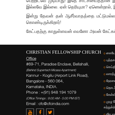
பெற்றிடவே முடியாது! இதே சாட்சியைத்தான் இயே
இல்லவே இல்லை. ஏன் தெரியுமா? ஏனென்றால், இ
இன்று தேவன் தன் ஆசீர்வாதத்தை மட்டுமல்லா
கொண்டிருக்கிறார்!
கேட்பதற்கு காதுள்ளவன் எவனோ அவன் கேட்கக
CHRISTIAN FELLOWSHIP CHURCH
கையே
Office
புத்தக
#69-71, Paradise Enclave, Bellahalli,
செய்த
(Behind Supertech Micasa Apartment)
வாரத்
Kannur - Kogilu (Airport Link Road),
Bangalore - 560 064,
நேரல
Karnataka, INDIA.
தொடர
Phone : +(91) 948 194 1079
கேள்வி
(Office Timings : 9:00 AM - 5:00 PM IST)
முழு 
Email :
cfc@cfcindia.com
கற்றுக்
ஜீவ வ