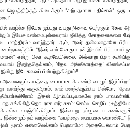
ம் கொடுத்தார். ஆம், அதையும் ‘அற்புதமாகக்’ கொடுத்தார் (
ஜெபத்திற்குத் கிடைக்கும் "அற்புதமான பதில்கள்" ஒரு 
்லை!"
ல் வாழ்ந்த இயேசு முப்பது வயது நிறைவு பெற்றதும் ‘தேவ அங்
ளிலும் இயேசு உண்மையுள்ளவராய் ஜீவித்து சோதனைகளை மே
ாத்திரமே வாழ்ந்தார். ஆம், அவர் தன்னைதானே பிரியப்
நானத்தில், "இவர் என் நேசகுமாரன் இவரில் பிரியமாயிருக்க
மாரன்" என்று பிதா கூறவேயில்லை. அவ்வாறு பிதா கூறியிரு
 தேவையாய் இருந்ததெல்லாம், ‘தேவ அங்கீகாரத்தை’ விளங்கப
 இன்று இயேசுவைப் பின்பற்றுகிறோம்!!
் அனைவரும் சுயத்தை மையமாக கொண்டு வாழும் இழிப்பிறவிகள்
்து வளர்ந்து வருகிறோம். நாம் மனந்திரும்பிய பின்போ, "தே
ிர்பார்க்கிறோம்! இதன் ஆரம்பப்படியாகவே நாம் பாவமன்னிப
 சங்கிலித் தொடராக சரீர சுகம்; செல்வ செழிப்பு; உத்தியோ
ொள்ள வாஞ்சிக்கிறோம். இவ்வாறு நம்முடைய கண்களுக்க
ூட, இன்னமும் நம் வாழ்க்கை "சுயத்தை மையமாக கொண்டே" இரு
ர் மூலம் என்னவெல்லாம் பெறலாமோ அதையெல்லாம் பெறும்ப