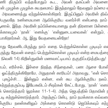
றெண்ணி திரும்பி வந்தபோதும் கூட, அவன் தகப்பன் அவன
 முழுக்க முழுக்க சுயநலமாய் இருந்தாலும் தேவனும் நம்மை 
 அரவணைத்து ஏற்றுக்கொள்கிறார். இருப்பினும் அவரின் திவ்
பெருவதே உண்மையான ஆவிக்குரிய வளர்ச்சி என்பதை நாம் சீ
! ஆனால், இந்த அவரின் நம்பிக்கையானது தன் திரளான பிள்ளை
்காலமும் ‘நான்’ ‘எனக்கு’ ‘என்னுடையவைகள்’ என்றும், 
ப்போகிறார்கள். ஆ, இது வேதனையன்றோ!
போது தேவனிடமிருந்து நாம் எதை பெற்றுக்கொள்ள முடியும் 
ிருந்து தேவன் எதைப் பெற்றுக்கொள்ள முடியும் என்ற மையத்
(வெளி 14) கிறிஸ்துவின் மணவாட்டியாய் தகுதிப்படுத்தியது!
, எரிச்சல், இச்சை நிறந்த சிந்தைகள், பண ஆசை போன்ற
ுந்து ஓய்ந்திருக்கிறோமே, அதுதான் காரியம்! அதாவது, "என
 புகழ்ச்சி.... இன்னும் என்ன, என் சுய ஆவிக்குரிய நல
் கற்றுத்தரும்படி இயேசுவிடம் சீஷர்கள் கேட்டபோது, ‘நான்’ ‘
கொடுத்தார் (லூக்கா 11-1-4). அந்த ஜெபத்தில் பிதாவின் ந
கற்றுக்கொடுத்தார். அதற்குப் பின்பு, நாம் நமக்காக எ
்குரிய நலன்களிலும் அக்கறை கொண்டு ஜெபிக்கவும் கற்ற