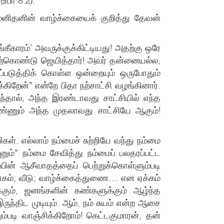
உபா 8:2).
மனிதனின் வாழ்க்கையைக் குறித்து தேவன்
கீகாரம்’ அவருக்குக்கிட்டியது! அதற்கு ஒரே
ற்கொண்டு ஜெயித்தார்! அவர் தன்னையல்ல,
படுத்திக் கொள்ள ஒன்றையும் ஒருபோதும்
ிறேன்" என்றே பிதா நற்சாட்சி வழங்கினார்.
ந்தால், அந்த இரண்டாவது சாட்சியில் எந்த
்பண்ணும் அந்த முதலாவது சாட்சியே ஆகும்!
. எல்லாம் நம்மைச் சுற்றியே வந்து நம்மை
வனும்" நம்மை சேவித்து நம்மைப் பலதரப்பட்ட
்பின் ஆசீவாதத்தைப் பெற்றுக்கொள்ளும்படி
கம்; வீடு; வாழ்க்கைத்துணை.... என ஏக்கம்
ும், ஜனங்களின் கண்களுக்கும் ஆழ்ந்த
ந்திட முடியும். ஆம், நம் சுயம் என்ற ஆசை
டி வாஞ்சிக்கிறோம்! கெட்டகுமாரன், தன்