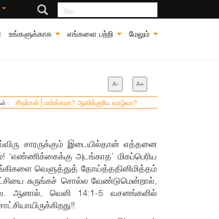
தேட
்
்
உங்களுக்காக
எங்களை பற்றி
மேலும்
A-
A+
சீஷர்கள்
மார்க்கமா? ஆவிக்குரிய வாழ்வா?
ள் :
்விரு சாரருக்கும் இடையில்தான் எத்தனை
ம்! ‘எண்ணிக்கைக்கு அடங்காத’ மிகப்பெரிய
அங்கிகளை வெளுத்துத் தோய்த்ததினிமித்தம்
ட்சியை சுருங்கச் சொல்ல வேண்டுமென்றால்,
்லை. ஆனால், வெளி 14:1-5 வசனங்களில்
 சாட்சியாயிருக்கிறது!!