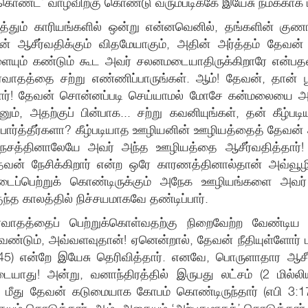
்ட’ வாழ்விற்கு கொண்டு வரும்படிக்கே இயேசு நமக்காக மர
ஆழ்த்தும் காரியங்களில் ஒன்று என்னவெனில், தங்களின் குண
ஆசீர்வதிக்கும் விதமேயாகும், அதின் அர்த்தம் தேவன் 
்களையும் கண்டும் கூட அவர் சலனமடையாதிருக்கிறாரே என்பத
்வாதத்தை சற்று எண்ணிப்பாருங்கள். ஆம்! தேவன், தான் 
றார்! தேவன் சொன்னப்படி செய்யாமல் மோசே கன்மலையை அடி
ினும், அதற்குப் பின்பாக... சற்று கவனியுங்கள், தன் க
 பார்த்தீர்களா? கீழ்படியாத ஊழியனின் ஊழியத்தைத் தேவன
த்தினாலேயே அவர் அந்த ஊழியத்தை ஆசீர்வதித்தார்! இன்று
தேவன் நேசிக்கிறார் என்ற ஒரே காரணத்தினால்தான் அவ்வூழ
டைப்பெற்றுக் கொண்டிருக்கும் அநேக ஊழியங்களை அவர் 
ந்த காலத்தில் நிச்சயமாகவே தண்டிப்பார்.
்வாதத்தைப் பெற்றுக்கொள்வதற்கு நிறைவேற்ற வேண்டிய
ும், அவ்வளவுதான்! ஏனென்றால், தேவன் நீதியுள்ளோர் மீது
:45) என்றே இயேசு தெரிவித்தார். எனவே, பொருளாதார ஆச
ாது! அன்று, வனாந்திரத்தில் இருபது லட்சம் (2 மில்லி
ள் மீது தேவன் கடுமையாக கோபம் கொண்டிருந்தார் (எபி 3:17