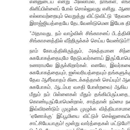
என்னுடைய என்று அல்லாமல், நாங்கள், எங
கிளிப்பிள்ளைப் போல் சொல்லுவது எளிது. ஆன
எல்லாவற்றையும் வெறுத்து விட்டுவிட்டு ‘தே
இராஜ்ஜியத்தையே தேடவேண்டுமென இயேசு திட
"அதாவது, நம் வாழ்வின் சிங்காசனப் பீடத்தி
சிங்காசனத்தில் வீற்றிருக்கச் செய்ய வேண்டும்!!
நாம் கோபத்திலிருந்தும், அசுத்தமான சிந
சுகபோகத்தையுமே தேடுபவர்களாய் இருப்போமென்
உணராமலே இருக்கிறார்கள். எனவே, இவர்களை
சுகபோகத்தையும், ஐஸ்வரியத்தையும் தங்களுக்க
தேவ ஆசீர்வாதம் கிடைக்கத்தான் செய்யும்! ஆன
சுகபோகம், ஆடம்பர வசதி போன்றவை) ஆகிய ‘இர
மீதும் நம் பிள்ளைகள் மீதும் தங்கியிருப்ப
கொண்டிருப்போமென்றால், சாத்தான் நம்மை நன
இவ்விரண்டும் முழுக்க முழுக்க வித்தியாசம
‘ஏனோக்கு’ இப்பூமியை விட்டுச் செல்லுகைய
சாட்சியேயாகும்! மூன்று வார்த்தைகள் மட்டு