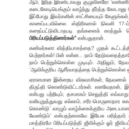
ஆம், இந்த இரண்டாவது குழுவினரோ ‘எண்ணிக்கைக
கடைகோடியெங்கும் வாழ்ந்து தீர்த்த கோடானு
இப்போது இவர்களின் சாட்சியையும் கேளுங்கள்,
காணப்படவில்லை. ஸ்திரீகளால் (வெளி 17-ம
கறைப்பட்டுவிடாதபடி தங்களைக் காத்துக்
பிரியப்படுத்தினார்கள்"
என்பதுதான்.
கண்டீர்களா வித்தியாசத்தை? முதல் கூட்டத
பெற்றார்கள்! பின் என்ன... நாம் தேடுவதைத்த
நாம் பெற்றுக்கொள்ள முடியும். அதிலும், தே
‘ஆவிக்குரிய ஆசீர்வாதத்தை பெற்றுக்கொள்ள ஒர
ஏராளமான இன்றைய விசுவாசிகள், தேவனால் ஆசீ
திருப்தி கொண்டுவிட்டார்கள். எனவேதான், இன
என்பது பற்றியும், தசமாகம் செலுத்தி எவ்வா
வலியுறுத்துவது எல்லாம், சரீர-பொருளாதார 
கொண்டு’ வாழும் வாழ்க்கைக்குரிய அடையாளங
வேண்டும்’ என்பதற்காகவே இயேசு மரித்தார் 
மாத்திரமே பிரியப்படுத்தி ஜீவிக்கும் ஓர் 