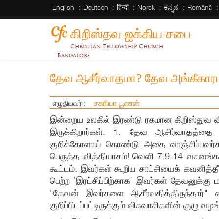
English
Deutsch
हिन्दी
Norsk
ಕನ್ನಡ
Română
கிறிஸ்தவ ஐக்கிய சபை
Christian Fellowship Church,
Bangalore
தேவ ஆசீர்வாதமா? தேவ அங்கீகார
சகரியா பூணன்
எழுதியவர் :
இன்றைய உலகில் இரண்டு ரகமான கிறிஸ்துவ வ
இருக்கிறார்கள். 1. தேவ ஆசிர்வாதத்தை 
குறிக்கோளாய் கொண்டு அதை வாஞ்சிப்பவர்கள
பெருத்த வித்தியாசம்! வெளி 7:9-14 வசனங்கள
கூட்டம். இவர்கள் கூறிய சாட்சியைக் கவனித்
பெற்ற ‘இரட்சிப்பிற்காக’ இவர்கள் தேவனுக்க
"தேவன் இவர்களை ஆசீர்வதித்திருந்தார்"
குறிப்பிடப்பட்டிருக்கும் விசுவாசிகளின் குழு வழங