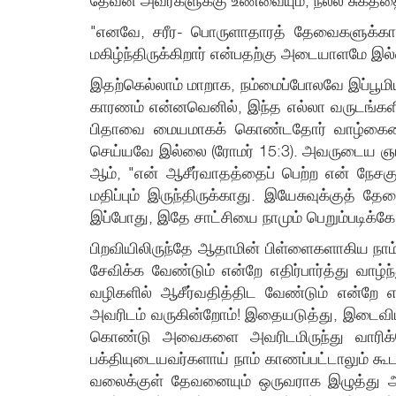
தேவன் அவர்களுக்கு உணவையும், நல்ல சுகத்தையு
"எனவே, சரீர- பொருளாதாரத் தேவைகளுக்கான 
மகிழ்ந்திருக்கிறார் என்பதற்கு அடையாளமே இல
இதற்கெல்லாம் மாறாக, நம்மைப்போலவே இப்பூமியி
காரணம் என்னவெனில், இந்த எல்லா வருடங்க
பிதாவை மையமாகக் கொண்டதோர் வாழ்கையை ம
செய்யவே இல்லை (ரோமர் 15:3). அவருடைய ஞானஸ்
ஆம், "என் ஆசீர்வாதத்தைப் பெற்ற என் நேசகு
மதிப்பும் இருந்திருக்காது. இயேசுவுக்குத்
இப்போது, இதே சாட்சியை நாமும் பெறும்படிக்கே
பிறவியிலிருந்தே ஆதாமின் பிள்ளைகளாகிய நாம
சேவிக்க வேண்டும் என்றே எதிர்பார்த்து வாழ்ந
வழிகளில் ஆசீர்வதித்திட வேண்டும் என்றே எத
அவரிடம் வருகின்றோம்! இதையடுத்து, இடைவிடாத
கொண்டு அவைகளை அவரிடமிருந்து வாரிக்க
பக்தியுடையவர்களாய் நாம் காணப்பட்டாலும் க
வலைக்குள் தேவனையும் ஒருவராக இழுத்து அவ