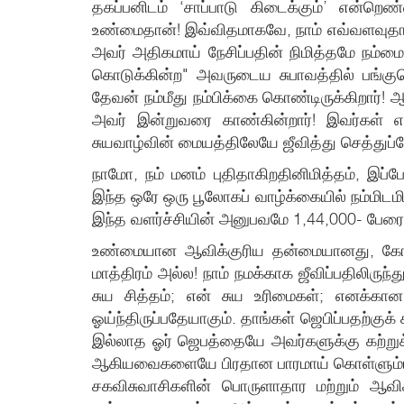
தகப்பனிடம் ‘சாப்பாடு கிடைக்கும்’ என்
உண்மைதான்! இவ்விதமாகவே, நாம் எவ்வளவுதான்
அவர் அதிகமாய் நேசிப்பதின் நிமித்தமே நம்மை
கொடுக்கின்ற" அவருடைய சுபாவத்தில் பங்கு
தேவன் நம்மீது நம்பிக்கை கொண்டிருக்கிறார்
அவர் இன்றுவரை காண்கின்றார்! இவர்கள் எக
சுயவாழ்வின் மையத்திலேயே ஜீவித்து செத்து
நாமோ, நம் மனம் புதிதாகிறதினிமித்தம், இப்
இந்த ஒரே ஒரு பூலோகப் வாழ்க்கையில் நம்மிடம
இந்த வளர்ச்சியின் அனுபவமே 1,44,000- பேரை 
உண்மையான ஆவிக்குரிய தன்மையானது, கோபம்
மாத்திரம் அல்ல! நாம் நமக்காக ஜீவிப்பதிலிர
சுய சித்தம்; என் சுய உரிமைகள்; எனக்கான
ஓய்ந்திருப்பதேயாகும். தாங்கள் ஜெபிப்பதற்குக
இல்லாத ஓர் ஜெபத்தையே அவர்களுக்கு கற்றுக் 
ஆகியவைகளையே பிரதான பாரமாய் கொள்ளும்படி 
சகவிசுவாசிகளின் பொருளாதார மற்றும் ஆவிக