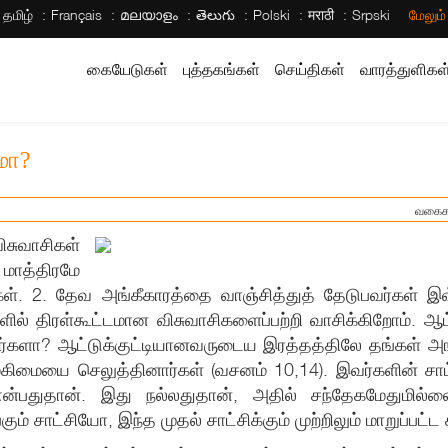
தமிழ்
Français
മലയാളം
తెలుగు
Polski
मराठी
Srpski
மேலும
கையேடுகள்
புத்தகங்கள்
செய்திகள்
வாரத்துளிகள
மா?
வகைக
ிசுவாசிகள்
மாத்திரமே
். 2. தேவ அங்கீகாரத்தை வாஞ்சித்துத் தேடுபவர்கள் இவ
ில் திரள்கூட்டமான விசுவாசிகளைப்பற்றி வாசிக்கிறோம். ஆ
தீர்களா? ஆட்டுக்குட்டியானவருடைய இரத்தத்திலே தங்கள் 
ு மகிமையை செலுத்தினார்கள் (வசனம் 10,14). இவர்களின் சா
 என்பதுதான். இது நல்லதுதான், அதில் சந்தேகமேதுமில
்கும் சாட்சியோ, இந்த முதல் சாட்சிக்கும் முற்றிலும் மாறுப்பட்ட