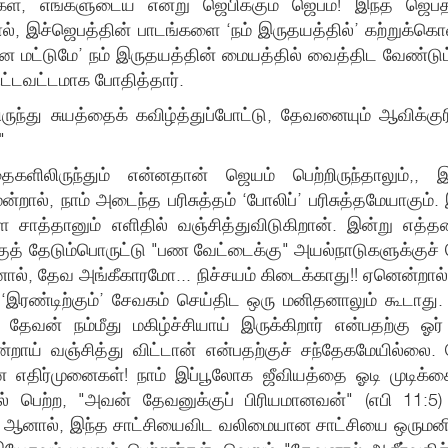
்கள், எங்களுடைய என்று ஜெபிக்கும் ஜெபம்! இந்த ஜெப
ால், இச்ஜெபத்தின் பாடங்களை ‘நம் இருதயத்தில்’ கற்றுக்
வனை மட்டுமே’ நம் இருதயத்தின் மையத்தில் வைத்திட வேண்
்டவட்டமாக போதித்தார்.
லிருந்து சுயத்தைக் கவிழ்த்துப்போட்டு, தேவனையும் ஆவி
"
்தைகளிலிருந்தும் என்னதான் ஜெயம் பெற்றிருந்தாலும்,
றால், நாம் அடைந்த பரிசுத்தம் ‘போலிப்’ பரிசுத்தமேயாகு
 சாத்தானும் எளிதில் வஞ்சித்துவிடுகிறான். இன்று எத
ுத் தேடும்பொருட்டு "பண வேட்டைக்கு" அயல்நாடுகளுக்குச் 
ால், தேவ அங்கீகாரமோ... நிச்சயம் கிடைக்காது!! ஏனென்றால்,
ண்டிற்கும்’ சேவகம் செய்திட ஒரு மனிதனாலும் கூடாது. 
தை, தேவன் நம்மீது மகிழ்ச்சியாய் இருக்கிறார் என்பதற்
்றாய் வஞ்சித்து விட்டான் என்பதற்குச் சந்தேகமேயில்லை
ான எதிர்முனைகள்! நாம் இப்பூலோக ஜீவியத்தை ஓடி முடிக்க
ில் பெற்ற, "அவன் தேவனுக்குப் பிரியமானவன்" (எபி 11
மே!! ஆனால், இந்த சாட்சியைவிட வலிமையான சாட்சியை ஒருமனி