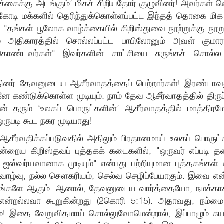
்கு அடங்கும்’ மிகச் சிறியதோர் குழுவினர்! அவர்கள் வெறு
 கோடி மக்களில் தெரிந்துக்கொள்ளப்பட்ட இந்தத் தொகை மி
 "தங்கள் பூலோக வாழ்க்கையில் கிறிஸ்துவை நூற்றுக்கு நூறு
் அதிகாரத்தில் சொல்லப்பட்ட பாபிலோனும் அவள் குமாரத
 கொண்டவர்கள்" இவர்களின் சாட்சியை சுருங்கச் சொல்
்தினர் தேவனுடைய ஆசீர்வாதத்தைப் பெற்றார்கள்! இரண்டா
ானே கண்டுக்கொள்ள முடியும். நாம் தேவ ஆசீர்வாதத்தில் திர
வன் தரும் ‘உலகப் பொருட்களின்’ ஆசீர்வாதத்தில் மாத்திரம
ுபடி கூட நகர முடியாது!
ர்வதிக்கப்படுவதில் அதிலும் பிரதானமாய் உலகப் பொருட்கள
்றைய கிறிஸ்தவப் புத்தகக் கடைகளில், "ஒருவர் எப்படி தன்
று ஐஸ்வர்யவானாக முடியும்" என்பது பற்றியுமான புத்தகங்க
சுகவாழ்வு, நல்ல சௌகரியம், செல்வ செழிப்பேயாகும். இவை
்களே ஆகும். ஆனால், தேவனுடைய வார்த்தையோ, நமக்காகவே
என்றல்லவா கூறுகின்றது (2கொரி 5:15). அதாவது, நம்மை 
ஜீவியம்! இதை வேறுவிதமாய் சொல்லுவோமென்றால், இப்பாழும்