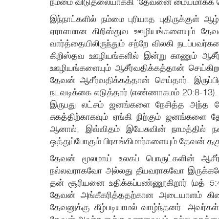
நம்மை விடுதலையாக்கி ‘தேவனை மையமாகக் கொண
இந்நாட்களில் நம்மை புரியாத புதிருக்குள் 
ஏராளமான கிறிஸ்துவ ஊழியங்களையும் தேவன் 
வார்த்தையிலிருந்தும் சற்றே விலகி நடப்பவர
கிறிஸ்தவ ஊழியங்களில் இன்று காணும் ஆசீர
ஊழியங்களையும் ஆசீர்வதிக்கத்தான் செய்கி
தேவன் ஆசீர்வதிக்கத்தான் செய்தார். இருப்ப
நடவடிக்கை எடுத்தார் (எண்ணாகமம் 20:8-13).
இருபது லட்சம் ஜனங்களை நேசித்த அந்த நேச
சுகத்திற்காகவும் ஏங்கி நிற்கும் ஜனங்களை 
ஆனால், இவ்விதம் இயேசுவின் நாமத்தில் ந
ஒத்துப்போகும் பிரசங்கிமார்களையும் தேவன் தகு
தேவன் மூலமாய் உலகப் பொருட்களின் ஆசீர
நல்லவராகவோ அல்லது தீயவராகவோ இருக்கவேண்ட
தன் சூரியனை உதிக்கப்பண்ணூகிறார் (மத் 5
தேவன் அங்கீகரித்ததற்கான அடையாளம் கிடைய
தேவனுக்கு கீழ்படியாமல் வாழ்ந்தனர். அவர்க