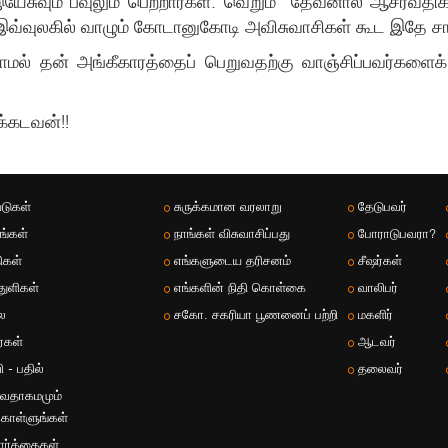
சுவும் பவுலும் பெற்றார்கள். வெறும் "தேவனால் ஆசீர்வதிக்கப
வ்வுலகில் வாழும் கோடானுகோடி அவிசுவாசிகள் கூட இதே சாட்
மல் தன் அங்கீகாரத்தைப் பெறுவதற்கு வாஞ்சிப்பவர்களைக்
்கடவன்!!
டுகள்
சுருக்கமான வரலாறு
தேடுபவர்
ங்கள்
நாங்கள் விசுவாசிப்பது
போராடுபவரா?
ிகள்
எங்களுடைய தரிசனம்
சீஷர்கள்
துளிகள்
எங்களின் நிதி கொள்கை
வாலிபர்
ை
சகோ. சகரியா பூணனைப் பற்றி
மகளிர்
்கள்
ஆடவர்
 - பதில்
தலைவர்
வேதாகமமும்
கொள்ளுங்கள்
ார்த்தைகள்