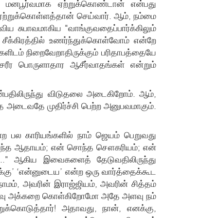
ை மனபூர்வமாக ஏற்றுக்கொண்டான் என்பது
ஏற்றுக்கொள்ளத்தான் செய்வார். ஆம், நம்மை
விய சுபாவமாகிய "வாங்குவதைப்பார்க்கிலும்
க்கிரத்தில் உணர்ந்துக்கொள்வோம் என்றே
களிடம் நிறைவேறாதிருக்கும் பரிதாபத்தையே
சரீர பொருளாதார ஆசீர்வாதங்கள் என்றும்
என்பதிலிருந்து விடுதலை அடைகிறோம். ஆம்,
தை அடைவதே முதிர்ச்சி பெற்ற அனுபவமாகும்.
 பல காரியங்களில் நாம் ஜெயம் பெறுவது
் சொந்த ஆதாயம்; என் சொந்த சௌகரியம்; என்
ம்..." ஆகிய இவைகளைத் தேடுவதிலிருந்து
எனக்கு’ ‘என்னுடைய’ என்ற ஒரு வார்த்தைக்கூட
ாமம், அவரின் இராஜ்ஜியம், அவரின் சித்தம்
வ்வளவு அக்கறை கொள்கிறோமோ அதே அளவு நம்
ுக்கொடுத்தார்! அதாவது, நான், எனக்கு,