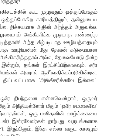
ித்தார்!
ாதிசயத்தில் கூட முழுவதும் ஒத்துப்போகும்
ஒத்துப்போகிற காரியத்திலும், தன்னுடைய
ல்ல. நிச்சயமாக அதின் அர்த்தம் அதுவல்ல.
பூரணமாய் அங்கீகரிக்க முடியாத எண்ணற்ற
த்தான்! அந்த கீழ்படியாத ஊழியத்தையும்
ீழ்படியாத ஊழியனின் மீது தேவன் கடுமையான
் அங்கிகரித்ததால் அல்ல, தேவையோடு நின்ற
ம், தங்கள் இரட்சிப்பிற்காகவும், சரீர
ியங்கள் அவரால் ஆசீர்வதிக்கப்படுகின்றன.
திட்டவட்டமாக ‘அங்கீகரிக்கவே இல்லை’.
 ஒரே நிபந்தனை என்னவென்றால், ஒருவர்
ம் அநீதியுள்ளோர் மீதும் ‘ஒரே சமமாகவே’
ீர்வாதங்கள், ஒரு மனிதனின் வாழ்க்கையை
யன்) இஸ்ரவேலர்கள் நாற்பது வருடங்களாக
). இருப்பினும், இந்த எல்லா வருட காலமும்