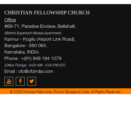
CHRISTIAN FELLOWSHIP CHURCH
Office
#69-71, Paradise Enclave, Bellahalli,
(Behind Supertech Micasa Apartment)
Kannur - Kogilu (Airport Link Road),
Bangalore - 560 064,
Karnataka, INDIA.
Phone : +(91) 948 194 1079
(Office Timings : 9:00 AM - 5:00 PM IST)
Email :
cfc@cfcindia.com
© 2026 Christian Fellowship Church, Bangalore, India. All Rights Reserved.