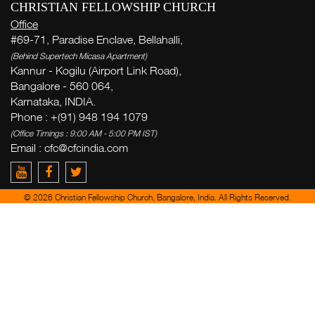
CHRISTIAN FELLOWSHIP CHURCH
Office
#69-71, Paradise Enclave, Bellahalli,
(Behind Supertech Micasa Apartment)
Kannur - Kogilu (Airport Link Road),
Bangalore - 560 064,
Karnataka, INDIA.
Phone : +(91) 948 194 1079
(Office Timings : 9:00 AM - 5:00 PM IST)
Email :
cfc@cfcindia.com
© 2026 Christian Fellowship Church, Bangalore, India. All Rights Reserved.